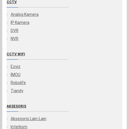
CCTV
Analog Kamera
IP Kamera
DVR
NVR
CCTV WIFI
Ezviz
IMOU
Robolife
Tiandy
AKSESORIS
Aksesoris Lain-Lain
Interkom