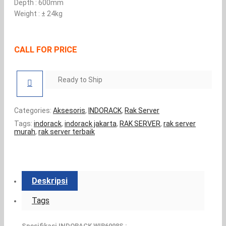
Depth : 600mm
Weight : ± 24kg
CALL FOR PRICE
Ready to Ship
Categories:
Aksesoris
,
INDORACK
,
Rak Server
Tags:
indorack
,
indorack jakarta
,
RAK SERVER
,
rak server
murah
,
rak server terbaik
Deskripsi
Tags
Spesifikasi INDORACK WIR6008S
: