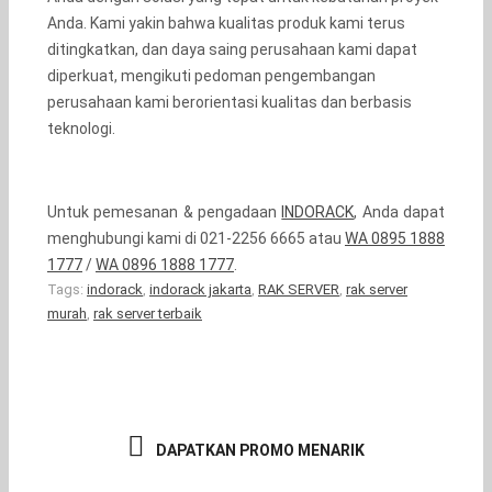
Anda. Kami yakin bahwa kualitas produk kami terus
ditingkatkan, dan daya saing perusahaan kami dapat
diperkuat, mengikuti pedoman pengembangan
perusahaan kami berorientasi kualitas dan berbasis
teknologi.
Untuk pemesanan & pengadaan
INDORACK
, Anda dapat
menghubungi kami di 021-2256 6665 atau
WA 0895 1888
1777
/
WA 0896 1888 1777
.
Tags:
indorack
,
indorack jakarta
,
RAK SERVER
,
rak server
murah
,
rak server terbaik
DAPATKAN PROMO MENARIK