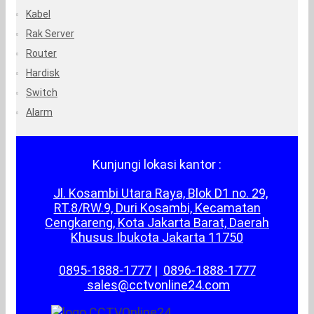
Kabel
Rak Server
Router
Hardisk
Switch
Alarm
Kunjungi lokasi kantor :
Jl. Kosambi Utara Raya, Blok D1 no. 29,
RT.8/RW.9, Duri Kosambi, Kecamatan
Cengkareng, Kota Jakarta Barat, Daerah
Khusus Ibukota Jakarta 11750
0895-1888-1777
|
0896-1888-1777
sales@cctvonline24.com