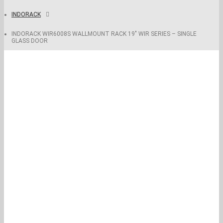
INDORACK
INDORACK WIR6008S WALLMOUNT RACK 19″ WIR SERIES – SINGLE
GLASS DOOR