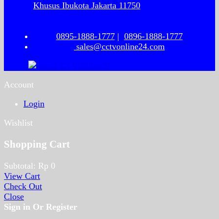
Khusus Ibukota Jakarta 11750
0895-1888-1777
|
0896-1888-1777
sales@cctvonline24.com
Account
Login
Wishlist
Shopping Cart
Subtotal:
Rp
0
View Cart
Check Out
Close
Sign in Or Register