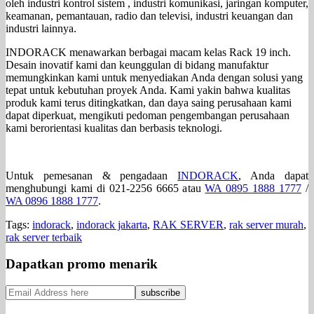
oleh industri kontrol sistem , industri komunikasi, jaringan komputer,
keamanan, pemantauan, radio dan televisi, industri keuangan dan
industri lainnya.
INDORACK menawarkan berbagai macam kelas Rack 19 inch.
Desain inovatif kami dan keunggulan di bidang manufaktur
memungkinkan kami untuk menyediakan Anda dengan solusi yang
tepat untuk kebutuhan proyek Anda. Kami yakin bahwa kualitas
produk kami terus ditingkatkan, dan daya saing perusahaan kami
dapat diperkuat, mengikuti pedoman pengembangan perusahaan
kami berorientasi kualitas dan berbasis teknologi.
Untuk pemesanan & pengadaan
INDORACK
, Anda dapat
menghubungi kami di 021-2256 6665 atau
WA 0895 1888 1777
/
WA 0896 1888 1777
.
Tags:
indorack
,
indorack jakarta
,
RAK SERVER
,
rak server murah
,
rak server terbaik
Dapatkan promo menarik