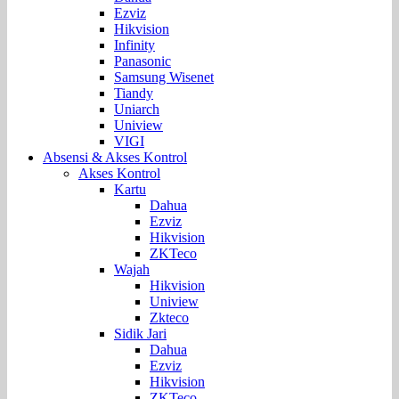
Ezviz
Hikvision
Infinity
Panasonic
Samsung Wisenet
Tiandy
Uniarch
Uniview
VIGI
Absensi & Akses Kontrol
Akses Kontrol
Kartu
Dahua
Ezviz
Hikvision
ZKTeco
Wajah
Hikvision
Uniview
Zkteco
Sidik Jari
Dahua
Ezviz
Hikvision
ZKTeco