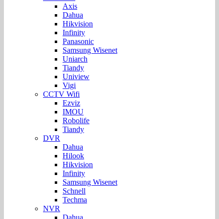
Axis
Dahua
Hikvision
Infinity
Panasonic
Samsung Wisenet
Uniarch
Tiandy
Uniview
Vigi
CCTV Wifi
Ezviz
IMOU
Robolife
Tiandy
DVR
Dahua
Hilook
Hikvision
Infinity
Samsung Wisenet
Schnell
Techma
NVR
Dahua