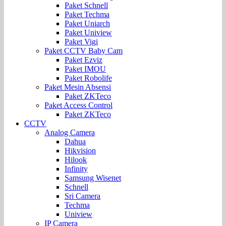
Paket Schnell
Paket Techma
Paket Uniarch
Paket Uniview
Paket Vigi
Paket CCTV Baby Cam
Paket Ezviz
Paket IMOU
Paket Robolife
Paket Mesin Absensi
Paket ZKTeco
Paket Access Control
Paket ZKTeco
CCTV
Analog Camera
Dahua
Hikvision
Hilook
Infinity
Samsung Wisenet
Schnell
Sri Camera
Techma
Uniview
IP Camera