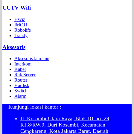
CCTV Wifi
Ezviz
IMOU
Robolife
Tiandy
Aksesoris
Aksesoris lain-lain
Interkom
Kabel
Rak Server
Router
Hardisk
Switch
Alarm
Kunjungi lokasi kantor :
Jl. Kosambi Utara Raya, Blok D1 no. 29,
RT.8/RW.9, Duri Kosambi, Kecamatan
Cengkareng, Kota Jakarta Barat, Daerah