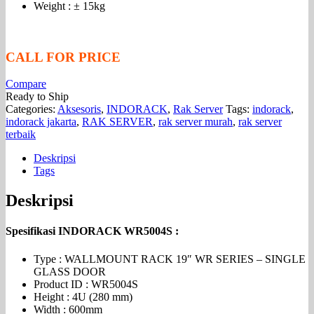
Weight : ± 15kg
CALL FOR PRICE
Compare
Ready to Ship
Categories:
Aksesoris
,
INDORACK
,
Rak Server
Tags:
indorack
,
indorack jakarta
,
RAK SERVER
,
rak server murah
,
rak server
terbaik
Deskripsi
Tags
Deskripsi
Spesifikasi INDORACK WR5004S
:
Type : WALLMOUNT RACK 19″ WR SERIES – SINGLE
GLASS DOOR
Product ID : WR5004S
Height : 4U (280 mm)
Width : 600mm