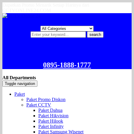
Dapatkan Promo Menarik Setiap Harinya dari
CCTVONLINE24.COM
search
0895-1888-1777
All Departments
Toggle navigation
Paket
Paket Promo Diskon
Paket CCTV
Paket Dahua
Paket Hikvision
Paket Hilook
Paket Infinity
Paket Samsung Wisenet