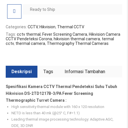
Ready to Ship
Categories:
CCTV
,
Hikvision
,
Thermal CCTV
Tags:
cctv thermal
,
Fever Screening Camera
,
Hikvision Camera
CCTV Pendeteksi Corona
,
hikvision thermal camera
,
termal
cctv
,
thermal camera
,
Thermography Thermal Cameras
Deskripsi
Tags
Informasi Tambahan
Spesifikasi Kamera CCTV Thermal Pendeteksi Suhu Tubuh
Hikvision DS-2TD1217B-3/PA Fever Screening
Thermographic Turret Camera :
High sensitivity thermal module with 160 x 120 resolution
NETD is less than 40 mk (@25° C, F#=1.1)
Leading thermal image processing technology: Adaptive AGC,
DDE, 3D DNR