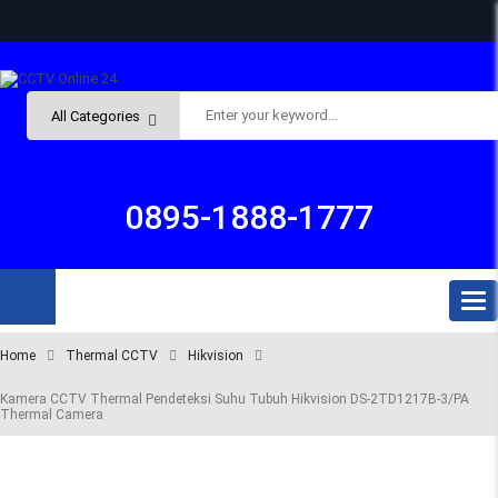
Subto
0895-1888-1777
Tog
nav
ALL
Home
Thermal CCTV
Hikvision
Kamera CCTV Thermal Pendeteksi Suhu Tubuh Hikvision DS-2TD1217B-3/PA
DEPARTMENTS
Thermal Camera