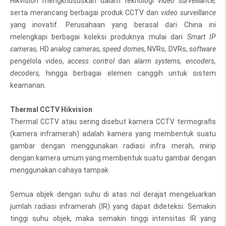
Hikvision mengkhususkan dalam teknologi
video surveillance,
serta merancang berbagai produk CCTV dan
video surveillance
yang inovatif. Perusahaan yang berasal dari China ini
melengkapi berbagai koleksi produknya mulai dari
Smart IP
cameras,
HD
analog cameras, speed domes,
NVRs, DVRs,
software
pengelola video,
access control
dan
alarm systems, encoders,
decoders,
hingga berbagai elemen canggih untuk sistem
keamanan.
Thermal CCTV Hikvision
Thermal CCTV atau sering disebut kamera CCTV termografis
(kamera inframerah) adalah kamera yang membentuk suatu
gambar dengan menggunakan radiasi infra merah, mirip
dengan kamera umum yang membentuk suatu gambar dengan
menggunakan cahaya tampak.
Semua objek dengan suhu di atas nol derajat mengeluarkan
jumlah radiasi inframerah (IR) yang dapat dideteksi. Semakin
tinggi suhu objek, maka semakin tinggi intensitas IR yang