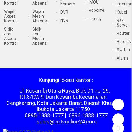
IMOU
Kontrol
Absensi
Kamera
Interko
Robolife
Wajah
Wajah
DVR
Kabel
Akses
Mesin
Tiandy
NVR
Rak
Kontrol
Absensi
Server
Sidik
Sidik
Router
Jari
Jari
Akses
Mesin
Hardisk
Kontrol
Absensi
Switch
Alarm
Kunjungi lokasi kantor :
Jl. Kosambi Utara Raya, Blok D1 no. 29,
RT.8/RW.9, Duri Kosambi, Kecamatan
Cengkareng, Kota Jakarta Barat, Daerah Khusus
Ibukota Jakarta 11750
0895-1888-1777
|
0896-1888-1777
sales@cctvonline24.com