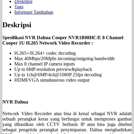
Deskripsi
Tags
Informasi Tambahan
Deskripsi
Spesifikasi NVR Dahua Cooper NVR1B08HC/E 8 Channel
Cooper 1U H.265 Network Video Recorder :
H.265+/H.264+ codec decoding
Max 40Mbps/20Mpbs incoming/outgoing bandwidth
Max 8 channel IP camera inputs
Up to 6MP resolution preview&playback
Up to 1ch@6MP/4ch@1080P 25fps decoding
HDMI/VGA simultaneous video output
NVR Dahua
Network Video Recorder atau bisa di kenal sebagai NVR adalah
sebuah perangkat keras yang berfungsi untuk memproses gambar
yang dihasilkan oleh CCTV berbasis IP atau bisa juga disebut
sebagai pengelola perangkat penyimpanan. Dahua menghadirkan