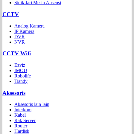
Sidik Jari Mesin Absensi
CCTV
Analog Kamera
IP Kamera
DVR
NVR
CCTV Wifi
Ezviz
IMOU
Robolife
Tiandy
Aksesoris
Aksesoris lain-lain
Interkom
Kabel
Rak Server
Router
Hardisk