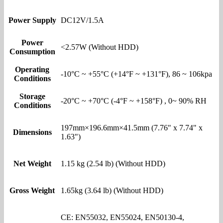
Power Supply
DC12V/1.5A
Power
<2.57W (Without HDD)
Consumption
Operating
-10°C ~ +55°C (+14°F ~ +131°F), 86 ~ 106kpa
Conditions
Storage
-20°C ~ +70°C (-4°F ~ +158°F) , 0~ 90% RH
Conditions
197mm×196.6mm×41.5mm (7.76" x 7.74" x
Dimensions
1.63")
Net Weight
1.15 kg (2.54 lb) (Without HDD)
Gross Weight
1.65kg (3.64 lb) (Without HDD)
CE: EN55032, EN55024, EN50130-4,