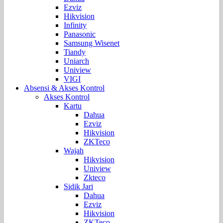
Ezviz
Hikvision
Infinity
Panasonic
Samsung Wisenet
Tiandy
Uniarch
Uniview
VIGI
Absensi & Akses Kontrol
Akses Kontrol
Kartu
Dahua
Ezviz
Hikvision
ZKTeco
Wajah
Hikvision
Uniview
Zkteco
Sidik Jari
Dahua
Ezviz
Hikvision
ZKTeco