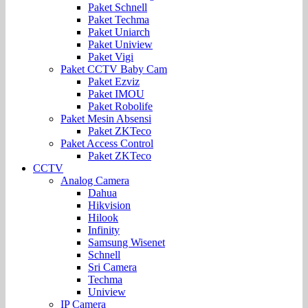
Paket Schnell
Paket Techma
Paket Uniarch
Paket Uniview
Paket Vigi
Paket CCTV Baby Cam
Paket Ezviz
Paket IMOU
Paket Robolife
Paket Mesin Absensi
Paket ZKTeco
Paket Access Control
Paket ZKTeco
CCTV
Analog Camera
Dahua
Hikvision
Hilook
Infinity
Samsung Wisenet
Schnell
Sri Camera
Techma
Uniview
IP Camera