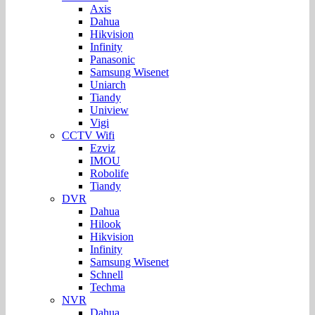
Axis
Dahua
Hikvision
Infinity
Panasonic
Samsung Wisenet
Uniarch
Tiandy
Uniview
Vigi
CCTV Wifi
Ezviz
IMOU
Robolife
Tiandy
DVR
Dahua
Hilook
Hikvision
Infinity
Samsung Wisenet
Schnell
Techma
NVR
Dahua