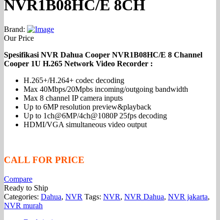
NVR1B08HC/E 8CH
Brand:
Our Price
Spesifikasi NVR Dahua Cooper NVR1B08HC/E 8 Channel
Cooper 1U H.265 Network Video Recorder :
H.265+/H.264+ codec decoding
Max 40Mbps/20Mpbs incoming/outgoing bandwidth
Max 8 channel IP camera inputs
Up to 6MP resolution preview&playback
Up to 1ch@6MP/4ch@1080P 25fps decoding
HDMI/VGA simultaneous video output
CALL FOR PRICE
Compare
Ready to Ship
Categories:
Dahua
,
NVR
Tags:
NVR
,
NVR Dahua
,
NVR jakarta
,
NVR murah