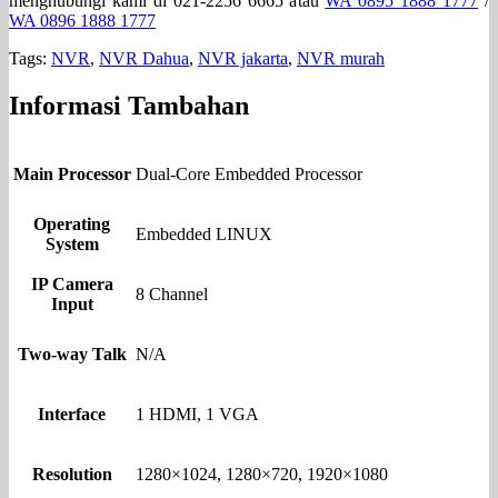
menghubungi kami di 021-2256 6665 atau
WA 0895 1888 1777
/
WA 0896 1888 1777
Tags:
NVR
,
NVR Dahua
,
NVR jakarta
,
NVR murah
Informasi Tambahan
Main Processor
Dual-Core Embedded Processor
Operating
Embedded LINUX
System
IP Camera
8 Channel
Input
Two-way Talk
N/A
Interface
1 HDMI, 1 VGA
Resolution
1280×1024, 1280×720, 1920×1080