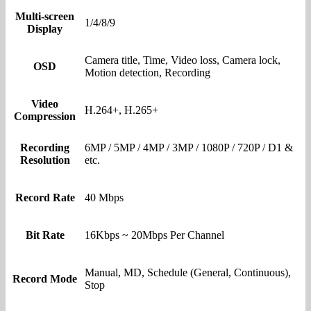
Multi-screen
1/4/8/9
Display
Camera title, Time, Video loss, Camera lock,
OSD
Motion detection, Recording
Video
H.264+, H.265+
Compression
Recording
6MP / 5MP / 4MP / 3MP / 1080P / 720P / D1 &
Resolution
etc.
Record Rate
40 Mbps
Bit Rate
16Kbps ~ 20Mbps Per Channel
Manual, MD, Schedule (General, Continuous),
Record Mode
Stop