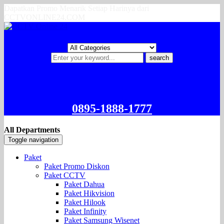
Dapatkan Promo Menarik Setiap Harinya dari
CCTVONLINE24.COM
search
0895-1888-1777
All Departments
Toggle navigation
Paket
Paket Promo Diskon
Paket CCTV
Paket Dahua
Paket Hikvision
Paket Hilook
Paket Infinity
Paket Samsung Wisenet