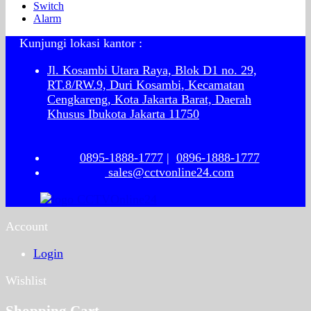
Switch
Alarm
Kunjungi lokasi kantor :
Jl. Kosambi Utara Raya, Blok D1 no. 29,
RT.8/RW.9, Duri Kosambi, Kecamatan
Cengkareng, Kota Jakarta Barat, Daerah
Khusus Ibukota Jakarta 11750
0895-1888-1777
|
0896-1888-1777
sales@cctvonline24.com
Account
Login
Wishlist