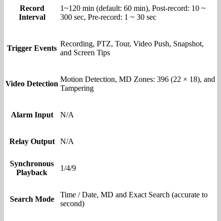
Record
1~120 min (default: 60 min), Post-record: 10 ~
Interval
300 sec, Pre-record: 1 ~ 30 sec
Recording, PTZ, Tour, Video Push, Snapshot,
Trigger Events
and Screen Tips
Motion Detection, MD Zones: 396 (22 × 18), and
Video Detection
Tampering
Alarm Input
N/A
Relay Output
N/A
Synchronous
1/4/9
Playback
Time / Date, MD and Exact Search (accurate to
Search Mode
second)