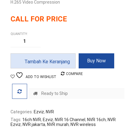
H.265 Video Compression
CALL FOR PRICE
QUANTITY:
Kuantitas
NVR
Ezviz
x5s
16w
(wireless)
Buy Now
Tambah Ke Keranjang
COMPARE
ADD TO WISHLIST
Ready to Ship
Categories:
Ezviz
,
NVR
Tags:
16ch NVR
,
Ezviz
,
NVR 16 Channel
,
NVR 16ch
,
NVR
Ezviz
,
NVR jakarta
,
NVR murah
,
NVR wireless