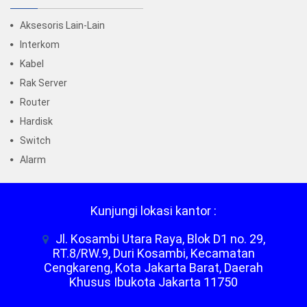
Aksesoris Lain-Lain
Interkom
Kabel
Rak Server
Router
Hardisk
Switch
Alarm
Kunjungi lokasi kantor :
Jl. Kosambi Utara Raya, Blok D1 no. 29,
RT.8/RW.9, Duri Kosambi, Kecamatan
Cengkareng, Kota Jakarta Barat, Daerah
Khusus Ibukota Jakarta 11750