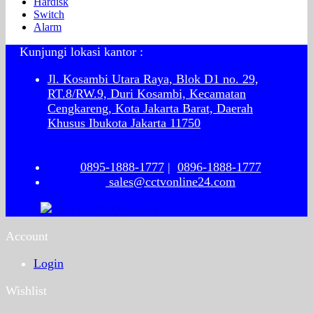
Hardisk
Switch
Alarm
Kunjungi lokasi kantor :
Jl. Kosambi Utara Raya, Blok D1 no. 29,
RT.8/RW.9, Duri Kosambi, Kecamatan
Cengkareng, Kota Jakarta Barat, Daerah
Khusus Ibukota Jakarta 11750
0895-1888-1777
|
0896-1888-1777
sales@cctvonline24.com
Account
Login
Wishlist