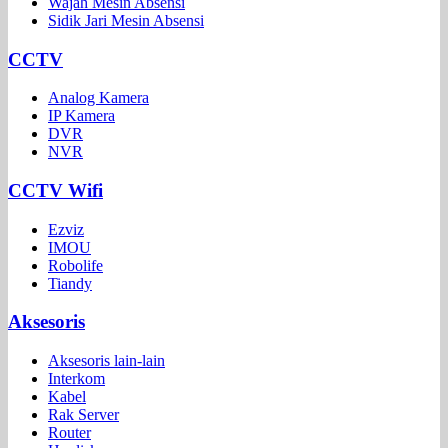
Wajah Mesin Absensi
Sidik Jari Mesin Absensi
CCTV
Analog Kamera
IP Kamera
DVR
NVR
CCTV Wifi
Ezviz
IMOU
Robolife
Tiandy
Aksesoris
Aksesoris lain-lain
Interkom
Kabel
Rak Server
Router