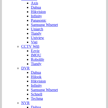
Axis
Dahua
Hikvision
Infinity
Panasonic
Samsung Wisenet
Uniarch
Tiandy
Uniview
Vigi
CCTV Wifi
Ezviz
IMOU
Robolife
Tiandy
DVR
Dahua
Hilook
Hikvision
Infinity
Samsung Wisenet
Schnell
Techma
NVR
Dahua