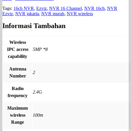
Tags:
16ch NVR
,
Ezviz
,
NVR 16 Channel
,
NVR 16ch
,
NVR
Ezviz
,
NVR jakarta
,
NVR murah
,
NVR wireless
Informasi Tambahan
Wireless
IPC access
5MP *8
capability
Antenna
2
Number
Radio
2.4G
frequency
Maximum
wireless
100m
Range