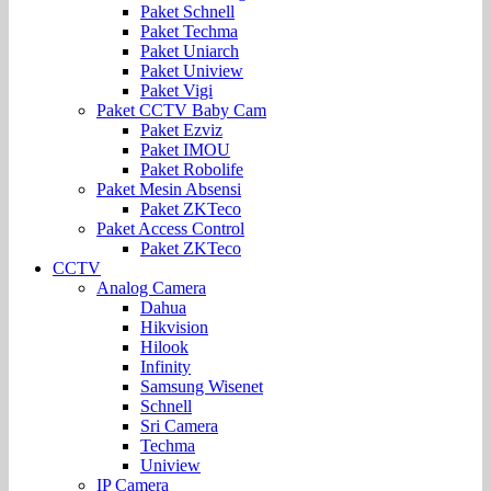
Paket Schnell
Paket Techma
Paket Uniarch
Paket Uniview
Paket Vigi
Paket CCTV Baby Cam
Paket Ezviz
Paket IMOU
Paket Robolife
Paket Mesin Absensi
Paket ZKTeco
Paket Access Control
Paket ZKTeco
CCTV
Analog Camera
Dahua
Hikvision
Hilook
Infinity
Samsung Wisenet
Schnell
Sri Camera
Techma
Uniview
IP Camera