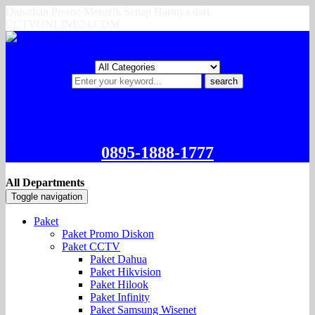
Dapatkan Promo Menarik Setiap Harinya dari
CCTVONLINE24.COM
search
0895-1888-1777
All Departments
Toggle navigation
Paket
Paket Promo Diskon
Paket CCTV
Paket Dahua
Paket Hikvision
Paket Hilook
Paket Infinity
Paket Samsung Wisenet