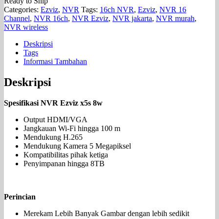
Ready to Ship
Categories:
Ezviz
,
NVR
Tags:
16ch NVR
,
Ezviz
,
NVR 16
Channel
,
NVR 16ch
,
NVR Ezviz
,
NVR jakarta
,
NVR murah
,
NVR wireless
Deskripsi
Tags
Informasi Tambahan
Deskripsi
Spesifikasi NVR Ezviz x5s 8w
Output HDMI/VGA
Jangkauan Wi-Fi hingga 100 m
Mendukung H.265
Mendukung Kamera 5 Megapiksel
Kompatibilitas pihak ketiga
Penyimpanan hingga 8TB
Perincian
Merekam Lebih Banyak Gambar dengan lebih sedikit