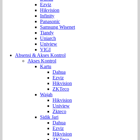
Ezviz
Hikvision
Infinity
Panasonic
Samsung Wisenet
Tiandy
Uniarch
Uniview
VIGI
Absensi & Akses Kontrol
Akses Kontrol
Kartu
Dahua
Ezviz
Hikvision
ZKTeco
Wajah
Hikvision
Uniview
Zkteco
Sidik Jari
Dahua
Ezviz
Hikvision
ZKTeco