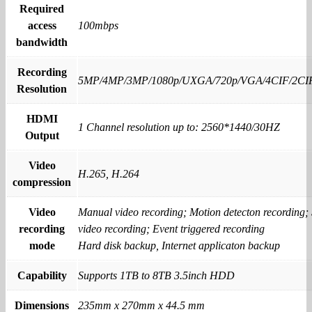
Required
access
100mbps
bandwidth
Recording
5MP/4MP/3MP/1080p/UXGA/720p/VGA/4CIF/2CI
Resolution
HDMI
1 Channel resolution up to: 2560*1440/30HZ
Output
Video
H.265, H.264
compression
Video
Manual video recording; Motion detecton recording;
recording
video recording; Event triggered recording
mode
Hard disk backup, Internet applicaton backup
Capability
Supports 1TB to 8TB 3.5inch HDD
Dimensions
235mm x 270mm x 44.5 mm