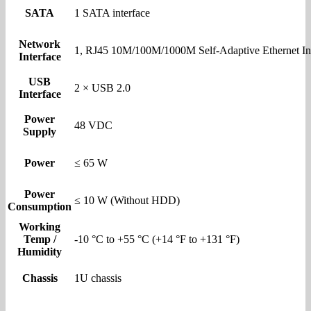
SATA
1 SATA interface
Network
1, RJ45 10M/100M/1000M Self-Adaptive Ethernet In
Interface
USB
2 × USB 2.0
Interface
Power
48 VDC
Supply
Power
≤ 65 W
Power
≤ 10 W (Without HDD)
Consumption
Working
Temp /
-10 °C to +55 °C (+14 °F to +131 °F)
Humidity
Chassis
1U chassis