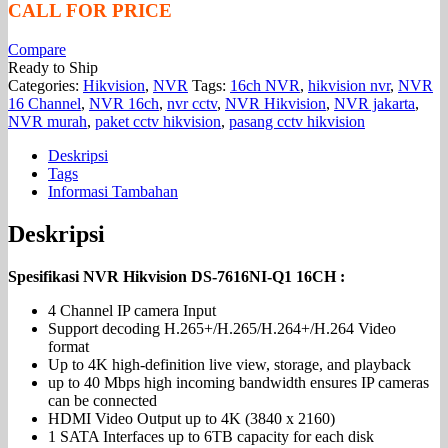
CALL FOR PRICE
Compare
Ready to Ship
Categories:
Hikvision
,
NVR
Tags:
16ch NVR
,
hikvision nvr
,
NVR
16 Channel
,
NVR 16ch
,
nvr cctv
,
NVR Hikvision
,
NVR jakarta
,
NVR murah
,
paket cctv hikvision
,
pasang cctv hikvision
Deskripsi
Tags
Informasi Tambahan
Deskripsi
Spesifikasi NVR Hikvision DS-7616NI-Q1 16CH :
4 Channel IP camera Input
Support decoding H.265+/H.265/H.264+/H.264 Video
format
Up to 4K high-definition live view, storage, and playback
up to 40 Mbps high incoming bandwidth ensures IP cameras
can be connected
HDMI Video Output up to 4K (3840 x 2160)
1 SATA Interfaces up to 6TB capacity for each disk