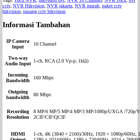
Tags:
16ch NVR
,
hikvision nvr
,
NVR 16 Channel
,
NVR 16ch
,
nvr
cctv
,
NVR Hikvision
,
NVR jakarta
,
NVR murah
,
paket cctv
hikvision
,
pasang cctv hikvision
Informasi Tambahan
IP Camera
16 Channel
Input
Two-way
1-ch, RCA (2.0 Vp-p, 1kΩ)
Audio Input
Incoming
160 Mbps
Bandwidth
Outgoing
80 Mbps
bandwidth
Recording
8 MP/6 MP/5 MP/4 MP/3 MP/1080p/UXGA /720p/
Resolution
2CIF/CIF/QCIF
HDMI
1-ch, 4K (3840 × 2160)/30Hz, 1920 × 1080p/60Hz, 
Output
1280 × 1024/60Hz, 1280 × 720/60Hz, 1024 × 768/6