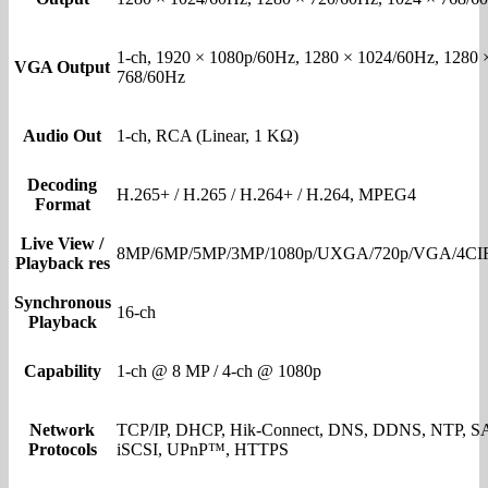
1-ch, 1920 × 1080p/60Hz, 1280 × 1024/60Hz, 1280 
VGA Output
768/60Hz
Audio Out
1-ch, RCA (Linear, 1 KΩ)
Decoding
H.265+ / H.265 / H.264+ / H.264, MPEG4
Format
Live View /
8MP/6MP/5MP/3MP/1080p/UXGA/720p/VGA/4CIF
Playback res
Synchronous
16-ch
Playback
Capability
1-ch @ 8 MP / 4-ch @ 1080p
Network
TCP/IP, DHCP, Hik-Connect, DNS, DDNS, NTP, S
Protocols
iSCSI, UPnP™, HTTPS