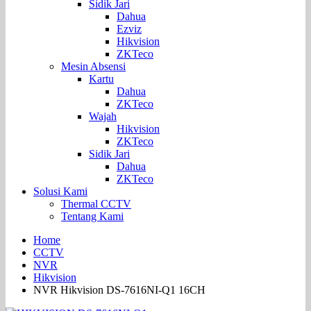
Sidik Jari
Dahua
Ezviz
Hikvision
ZKTeco
Mesin Absensi
Kartu
Dahua
ZKTeco
Wajah
Hikvision
ZKTeco
Sidik Jari
Dahua
ZKTeco
Solusi Kami
Thermal CCTV
Tentang Kami
Home
CCTV
NVR
Hikvision
NVR Hikvision DS-7616NI-Q1 16CH