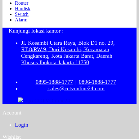
Router
Hardisk
Switch
Alarm
Kunjungi lokasi kantor :
Jl. Kosambi Utara Raya, Blok D1 no. 29,
RT.8/RW.9, Duri Kosambi, Kecamatan
Cengkareng, Kota Jakarta Barat, Daerah
Khusus Ibukota Jakarta 11750
0895-1888-1777
|
0896-1888-1777
sales@cctvonline24.com
Account
Login
Wishlist