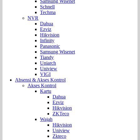
Samsung Wisenet
Schnell
Techma
NVR
Dahua
Ezviz
Hikvision
Infinity
Panasonic
Samsung Wisenet
Tiandy
Uniarch
Uniview
VIGI
Absensi & Akses Kontrol
Akses Kontrol
Kartu
Dahua
Ezviz
Hikvision
ZKTeco
Wajah
Hikvision
Uniview
Zkteco