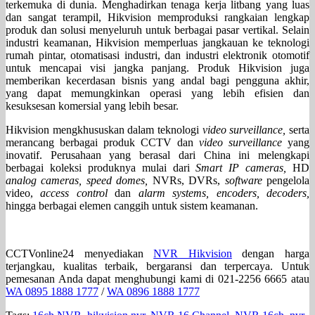
terkemuka di dunia. Menghadirkan tenaga kerja litbang yang luas
dan sangat terampil, Hikvision memproduksi rangkaian lengkap
produk dan solusi menyeluruh untuk berbagai pasar vertikal. Selain
industri keamanan, Hikvision memperluas jangkauan ke teknologi
rumah pintar, otomatisasi industri, dan industri elektronik otomotif
untuk mencapai visi jangka panjang. Produk Hikvision juga
memberikan kecerdasan bisnis yang andal bagi pengguna akhir,
yang dapat memungkinkan operasi yang lebih efisien dan
kesuksesan komersial yang lebih besar.
Hikvision mengkhususkan dalam teknologi
video surveillance,
serta
merancang berbagai produk CCTV dan
video surveillance
yang
inovatif. Perusahaan yang berasal dari China ini melengkapi
berbagai koleksi produknya mulai dari
Smart IP cameras,
HD
analog cameras, speed domes,
NVRs, DVRs,
software
pengelola
video,
access control
dan
alarm systems, encoders, decoders,
hingga berbagai elemen canggih untuk sistem keamanan.
CCTVonline24 menyediakan
NVR Hikvision
dengan harga
terjangkau, kualitas terbaik, bergaransi dan terpercaya. Untuk
pemesanan Anda dapat menghubungi kami di 021-2256 6665 atau
WA 0895 1888 1777
/
WA 0896 1888 1777