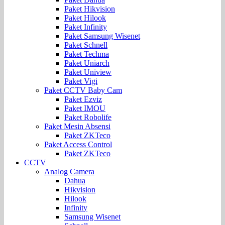
Paket Hikvision
Paket Hilook
Paket Infinity
Paket Samsung Wisenet
Paket Schnell
Paket Techma
Paket Uniarch
Paket Uniview
Paket Vigi
Paket CCTV Baby Cam
Paket Ezviz
Paket IMOU
Paket Robolife
Paket Mesin Absensi
Paket ZKTeco
Paket Access Control
Paket ZKTeco
CCTV
Analog Camera
Dahua
Hikvision
Hilook
Infinity
Samsung Wisenet