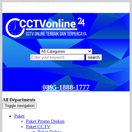
Dapatkan Promo Menarik Setiap Harinya dari
CCTVONLINE24.COM
search
0895-1888-1777
All Departments
Toggle navigation
Paket
Paket Promo Diskon
Paket CCTV
Paket Dahua