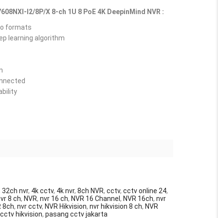
7608NXI-I2/8P/X 8-ch 1U 8 PoE 4K DeepinMind NVR :
eo formats
ep learning algorithm
n
onnected
bility
,
32ch nvr
,
4k cctv
,
4k nvr
,
8ch NVR
,
cctv
,
cctv online 24
,
nvr 8 ch
,
NVR
,
nvr 16 ch
,
NVR 16 Channel
,
NVR 16ch
,
nvr
 8ch
,
nvr cctv
,
NVR Hikvision
,
nvr hikvision 8 ch
,
NVR
cctv hikvision
,
pasang cctv jakarta