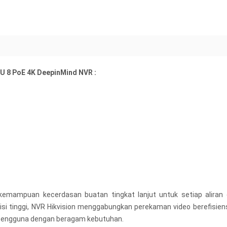
1U 8 PoE 4K DeepinMind NVR :
kemampuan kecerdasan buatan tingkat lanjut untuk setiap aliran
sisi tinggi, NVR Hikvision menggabungkan perekaman video berefisiens
i pengguna dengan beragam kebutuhan.