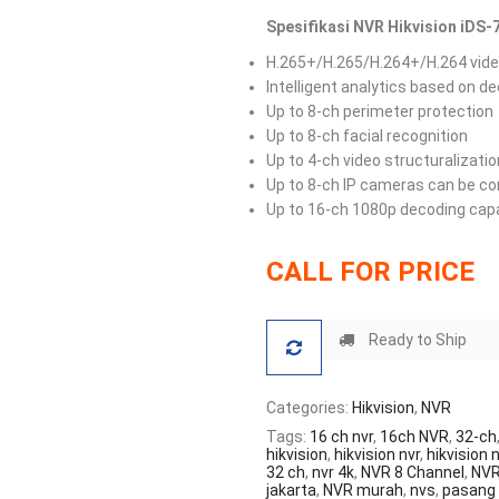
Spesifikasi NVR Hikvision iDS-
H.265+/H.265/H.264+/H.264 vid
Intelligent analytics based on de
Up to 8-ch perimeter protection
Up to 8-ch facial recognition
Up to 4-ch video structuralizatio
Up to 8-ch IP cameras can be c
Up to 16-ch 1080p decoding capa
CALL FOR PRICE
Ready to Ship
Categories:
Hikvision
,
NVR
Tags:
16 ch nvr
,
16ch NVR
,
32-ch
hikvision
,
hikvision nvr
,
hikvision 
32 ch
,
nvr 4k
,
NVR 8 Channel
,
NVR
jakarta
,
NVR murah
,
nvs
,
pasang 