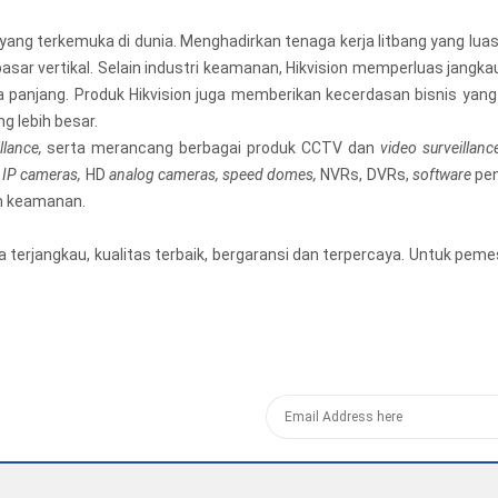
yang terkemuka di dunia. Menghadirkan tenaga kerja litbang yang lua
sar vertikal. Selain industri keamanan, Hikvision memperluas jangkau
gka panjang. Produk Hikvision juga memberikan kecerdasan bisnis ya
g lebih besar.
llance,
serta merancang berbagai produk CCTV dan
video surveillanc
 IP cameras,
HD
analog cameras, speed domes,
NVRs, DVRs,
software
pen
m keamanan.
 terjangkau, kualitas terbaik, bergaransi dan terpercaya. Untuk p