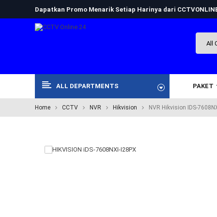
Dapatkan Promo Menarik Setiap Harinya dari CCTVONLI
ALL DEPARTMENTS
PAKET
Home
CCTV
NVR
Hikvision
NVR Hikvision IDS-7608N