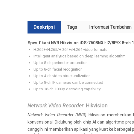
Deskripsi
Tags
Informasi Tambahan
Spesifikasi NVR Hikvision iDS-7608NXI-I2/8P/X 8-ch 
H.265+/H.265/H.264+/H.264 video formats
Intelligent analytics based on deep learning algorithm
Up to 8-ch perimeter protection
Up to 8-ch facial recognition
Up to 4-ch video structuralization
Up to 8-ch IP cameras can be connected
Up to 16-ch 1080p decoding capability
Network Video Recorder
Hikvision
Network Video Recorder
(NVR)
Hikvision memberikan 
konvensional. Didukung oleh chip AI dan algoritme pre
canggih ini memberikan aplikasi yang kuat ke berbaga