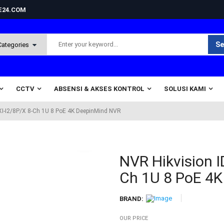
NE24.COM
Se
CCTV
ABSENSI & AKSES KONTROL
SOLUSI KAMI
XI-I2/8P/X 8-Ch 1U 8 PoE 4K DeepinMind NVR
NVR Hikvision 
Ch 1U 8 PoE 4
BRAND:
OUR PRICE