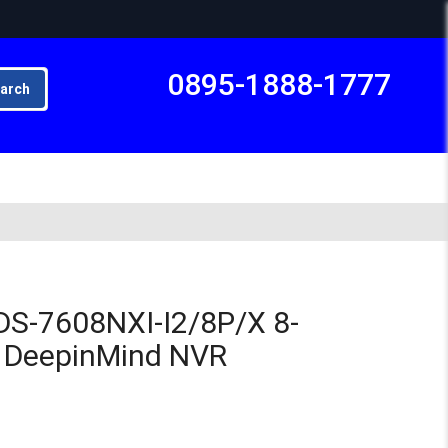
0895-1888-1777
arch
Subto
IDS-7608NXI-I2/8P/X 8-
K DeepinMind NVR