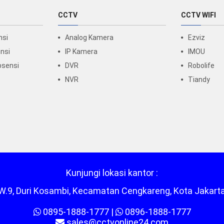
CCTV
CCTV WIFI
nsi
Analog Kamera
Ezviz
nsi
IP Kamera
IMOU
bsensi
DVR
Robolife
NVR
Tiandy
Kunjungi lokasi kantor :
/RW.9, Duri Kosambi, Kecamatan Cengkareng, Kota Jakart
0895-1888-1777
|
0896-1888-1777
sales@cctvonline24.com