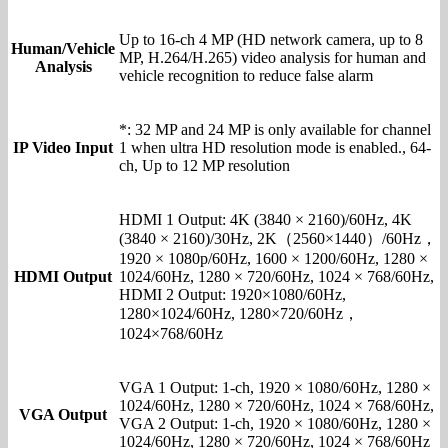
Up to 16-ch 4 MP (HD network camera, up to 8
Human/Vehicle
MP, H.264/H.265) video analysis for human and
Analysis
vehicle recognition to reduce false alarm
*: 32 MP and 24 MP is only available for channel
IP Video Input
1 when ultra HD resolution mode is enabled., 64-
ch, Up to 12 MP resolution
HDMI 1 Output: 4K (3840 × 2160)/60Hz, 4K
(3840 × 2160)/30Hz, 2K（2560×1440）/60Hz，
1920 × 1080p/60Hz, 1600 × 1200/60Hz, 1280 ×
HDMI Output
1024/60Hz, 1280 × 720/60Hz, 1024 × 768/60Hz,
HDMI 2 Output: 1920×1080/60Hz,
1280×1024/60Hz, 1280×720/60Hz，
1024×768/60Hz
VGA 1 Output: 1-ch, 1920 × 1080/60Hz, 1280 ×
1024/60Hz, 1280 × 720/60Hz, 1024 × 768/60Hz,
VGA Output
VGA 2 Output: 1-ch, 1920 × 1080/60Hz, 1280 ×
1024/60Hz, 1280 × 720/60Hz, 1024 × 768/60Hz