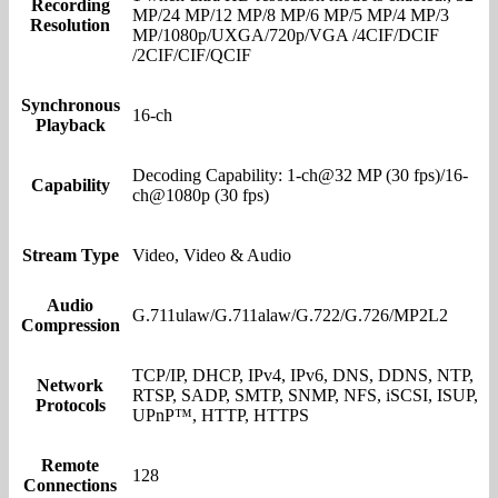
Recording
MP/24 MP/12 MP/8 MP/6 MP/5 MP/4 MP/3
Resolution
MP/1080p/UXGA/720p/VGA /4CIF/DCIF
/2CIF/CIF/QCIF
Synchronous
16-ch
Playback
Decoding Capability: 1-ch@32 MP (30 fps)/16-
Capability
ch@1080p (30 fps)
Stream Type
Video, Video & Audio
Audio
G.711ulaw/G.711alaw/G.722/G.726/MP2L2
Compression
TCP/IP, DHCP, IPv4, IPv6, DNS, DDNS, NTP,
Network
RTSP, SADP, SMTP, SNMP, NFS, iSCSI, ISUP,
Protocols
UPnP™, HTTP, HTTPS
Remote
128
Connections