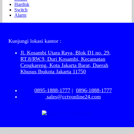
Hardisk
Switch
Alarm
Kunjungi lokasi kantor :
Jl. Kosambi Utara Raya, Blok D1 no. 29,
RT.8/RW.9, Duri Kosambi, Kecamatan
Cengkareng, Kota Jakarta Barat, Daerah
Khusus Ibukota Jakarta 11750
0895-1888-1777
|
0896-1888-1777
sales@cctvonline24.com