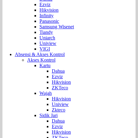
Ezviz
Hikvision
Infinity
Panasonic
Samsung Wisenet
Tiandy
Uniarch
Uniview
VIGI
Absensi & Akses Kontrol
Akses Kontrol
Kartu
Dahua
Ezviz
Hikvision
ZKTeco
Wajah
Hikvision
Uniview
Zkteco
Sidik Jari
Dahua
Ezviz
Hikvision
ZKTeco