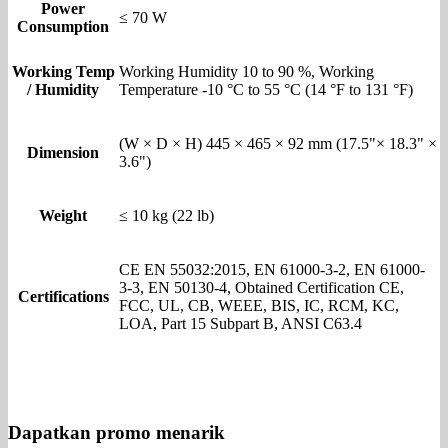
Power
≤ 70 W
Consumption
Working Temp
Working Humidity 10 to 90 %, Working
/ Humidity
Temperature -10 °C to 55 °C (14 °F to 131 °F)
(W × D × H) 445 × 465 × 92 mm (17.5"× 18.3" ×
Dimension
3.6")
Weight
≤ 10 kg (22 lb)
CE EN 55032:2015, EN 61000-3-2, EN 61000-
3-3, EN 50130-4, Obtained Certification CE,
Certifications
FCC, UL, CB, WEEE, BIS, IC, RCM, KC,
LOA, Part 15 Subpart B, ANSI C63.4
Dapatkan promo menarik