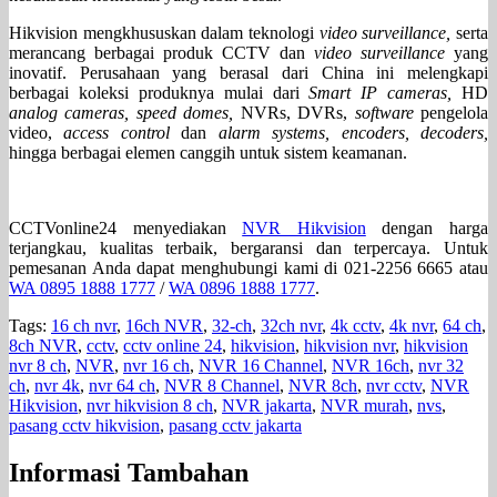
Hikvision mengkhususkan dalam teknologi
video surveillance,
serta
merancang berbagai produk CCTV dan
video surveillance
yang
inovatif. Perusahaan yang berasal dari China ini melengkapi
berbagai koleksi produknya mulai dari
Smart IP cameras,
HD
analog cameras, speed domes,
NVRs, DVRs,
software
pengelola
video,
access control
dan
alarm systems, encoders, decoders,
hingga berbagai elemen canggih untuk sistem keamanan.
CCTVonline24 menyediakan
NVR Hikvision
dengan harga
terjangkau, kualitas terbaik, bergaransi dan terpercaya. Untuk
pemesanan Anda dapat menghubungi kami di 021-2256 6665 atau
WA 0895 1888 1777
/
WA 0896 1888 1777
.
Tags:
16 ch nvr
,
16ch NVR
,
32-ch
,
32ch nvr
,
4k cctv
,
4k nvr
,
64 ch
,
8ch NVR
,
cctv
,
cctv online 24
,
hikvision
,
hikvision nvr
,
hikvision
nvr 8 ch
,
NVR
,
nvr 16 ch
,
NVR 16 Channel
,
NVR 16ch
,
nvr 32
ch
,
nvr 4k
,
nvr 64 ch
,
NVR 8 Channel
,
NVR 8ch
,
nvr cctv
,
NVR
Hikvision
,
nvr hikvision 8 ch
,
NVR jakarta
,
NVR murah
,
nvs
,
pasang cctv hikvision
,
pasang cctv jakarta
Informasi Tambahan