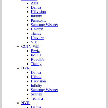
Axis
Dahua
Hikvision
Infinity
Panasonic
Samsung Wisenet
Uniarch
Tiandy
Uniview
Vigi
CCTV Wifi
Ezviz
IMOU
Robolife
Tiandy
DVR
Dahua
Hilook
Hikvision
Infinity
Samsung Wisenet
Schnell
Techma
NVR
Dahua