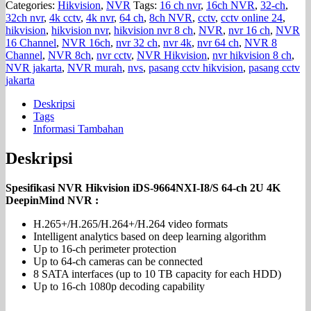
Categories:
Hikvision
,
NVR
Tags:
16 ch nvr
,
16ch NVR
,
32-ch
,
32ch nvr
,
4k cctv
,
4k nvr
,
64 ch
,
8ch NVR
,
cctv
,
cctv online 24
,
hikvision
,
hikvision nvr
,
hikvision nvr 8 ch
,
NVR
,
nvr 16 ch
,
NVR
16 Channel
,
NVR 16ch
,
nvr 32 ch
,
nvr 4k
,
nvr 64 ch
,
NVR 8
Channel
,
NVR 8ch
,
nvr cctv
,
NVR Hikvision
,
nvr hikvision 8 ch
,
NVR jakarta
,
NVR murah
,
nvs
,
pasang cctv hikvision
,
pasang cctv
jakarta
Deskripsi
Tags
Informasi Tambahan
Deskripsi
Spesifikasi NVR Hikvision iDS-9664NXI-I8/S 64-ch 2U 4K
DeepinMind NVR :
H.265+/H.265/H.264+/H.264 video formats
Intelligent analytics based on deep learning algorithm
Up to 16-ch perimeter protection
Up to 64-ch cameras can be connected
8 SATA interfaces (up to 10 TB capacity for each HDD)
Up to 16-ch 1080p decoding capability