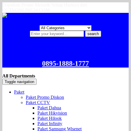
Dapatkan Promo Menarik Setiap Harinya dari
CCTVONLINE24.COM
search
0895-1888-1777
All Departments
Toggle navigation
Paket
Paket Promo Diskon
Paket CCTV
Paket Dahua
Paket Hikvision
Paket Hilook
Paket Infinity
Paket Samsung Wisenet