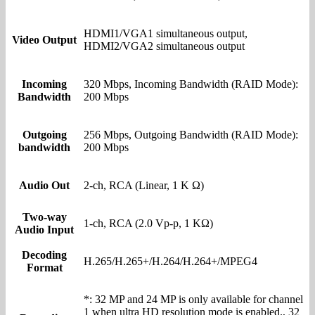
HDMI1/VGA1 simultaneous output,
Video Output
HDMI2/VGA2 simultaneous output
Incoming
320 Mbps, Incoming Bandwidth (RAID Mode):
Bandwidth
200 Mbps
Outgoing
256 Mbps, Outgoing Bandwidth (RAID Mode):
bandwidth
200 Mbps
Audio Out
2-ch, RCA (Linear, 1 K Ω)
Two-way
1-ch, RCA (2.0 Vp-p, 1 KΩ)
Audio Input
Decoding
H.265/H.265+/H.264/H.264+/MPEG4
Format
*: 32 MP and 24 MP is only available for channel
1 when ultra HD resolution mode is enabled., 32