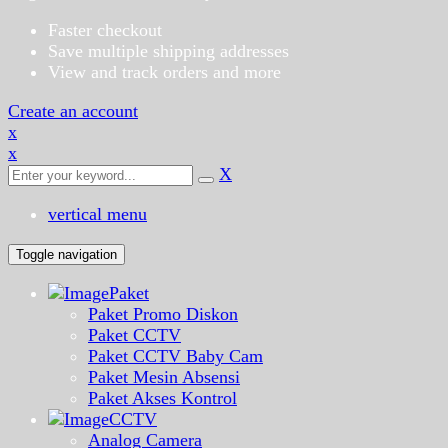
Faster checkout
Save multiple shipping addresses
View and track orders and more
Create an account
x
x
X
vertical menu
Toggle navigation
Paket
Paket Promo Diskon
Paket CCTV
Paket CCTV Baby Cam
Paket Mesin Absensi
Paket Akses Kontrol
CCTV
Analog Camera