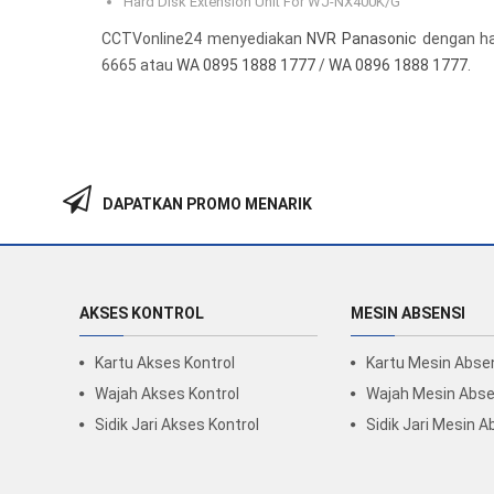
Hard Disk Extension Unit For WJ-NX400K/G
CCTVonline24 menyediakan
NVR Panasonic
dengan har
6665 atau
WA 0895 1888 1777
/
WA 0896 1888 1777
.
DAPATKAN PROMO MENARIK
AKSES KONTROL
MESIN ABSENSI
Kartu Akses Kontrol
Kartu Mesin Abse
Wajah Akses Kontrol
Wajah Mesin Abse
Sidik Jari Akses Kontrol
Sidik Jari Mesin A