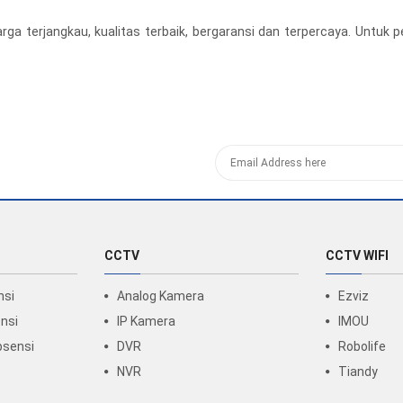
ga terjangkau, kualitas terbaik, bergaransi dan terpercaya. Untu
CCTV
CCTV WIFI
nsi
Analog Kamera
Ezviz
nsi
IP Kamera
IMOU
bsensi
DVR
Robolife
NVR
Tiandy