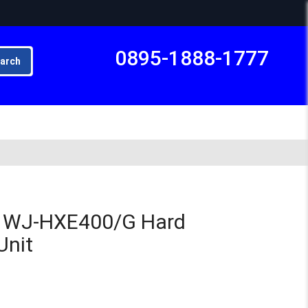
0895-1888-1777
arch
Subto
 WJ-HXE400/G Hard
Unit