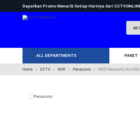
Dapatkan Promo Menarik Setiap Harinya dari CCTVONLI
ALL DEPARTMENTS
PAKET
Home
CCTV
NVR
Panasonic
NVR Panasonic WJ-HXE4