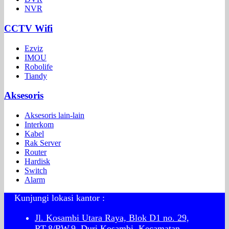
NVR
CCTV Wifi
Ezviz
IMOU
Robolife
Tiandy
Aksesoris
Aksesoris lain-lain
Interkom
Kabel
Rak Server
Router
Hardisk
Switch
Alarm
Kunjungi lokasi kantor :
Jl. Kosambi Utara Raya, Blok D1 no. 29,
RT.8/RW.9, Duri Kosambi, Kecamatan