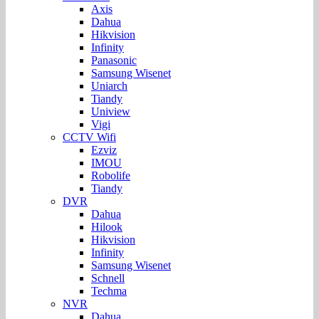
Axis
Dahua
Hikvision
Infinity
Panasonic
Samsung Wisenet
Uniarch
Tiandy
Uniview
Vigi
CCTV Wifi
Ezviz
IMOU
Robolife
Tiandy
DVR
Dahua
Hilook
Hikvision
Infinity
Samsung Wisenet
Schnell
Techma
NVR
Dahua