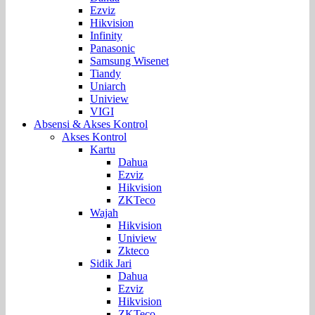
Ezviz
Hikvision
Infinity
Panasonic
Samsung Wisenet
Tiandy
Uniarch
Uniview
VIGI
Absensi & Akses Kontrol
Akses Kontrol
Kartu
Dahua
Ezviz
Hikvision
ZKTeco
Wajah
Hikvision
Uniview
Zkteco
Sidik Jari
Dahua
Ezviz
Hikvision
ZKTeco