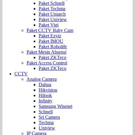
Paket Schnell
Paket Techma
Paket Uniarch
Paket Uniview
Paket Vigi
Paket CCTV Baby Cam
Paket Ezviz
Paket IMOU
Paket Robolife
Paket Mesin Absensi
Paket ZKTeco
Paket Access Control
Paket ZKTeco
CCTV
Analog Camera
Dahua
Hikvision
Hilook
Infinity
Samsung Wisenet
Schnell
Sri Camera
Techma
Uniview
IP Camera