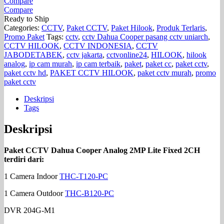
Compare
Compare
Ready to Ship
Categories:
CCTV
,
Paket CCTV
,
Paket Hilook
,
Produk Terlaris
,
Promo Paket
Tags:
cctv
,
cctv Dahua Cooper pasang cctv uniarch
,
CCTV HILOOK
,
CCTV INDONESIA
,
CCTV
JABODETABEK
,
cctv jakarta
,
cctvonline24
,
HILOOK
,
hilook
analog
,
ip cam murah
,
ip cam terbaik
,
paket
,
paket cc
,
paket cctv
,
paket cctv hd
,
PAKET CCTV HILOOK
,
paket cctv murah
,
promo
paket cctv
Deskripsi
Tags
Deskripsi
Paket CCTV Dahua Cooper Analog 2MP Lite Fixed 2CH
terdiri dari:
1 Camera Indoor
THC-T120-PC
1 Camera Outdoor
THC-B120-PC
DVR 204G-M1