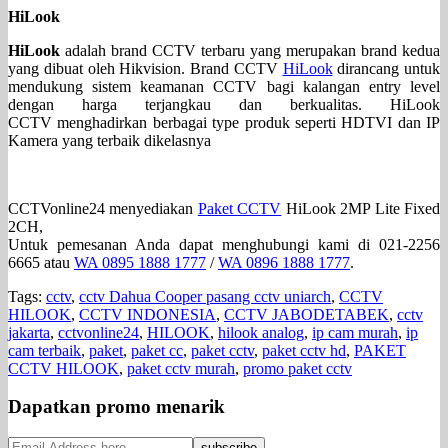
HiLook
HiLook
adalah brand CCTV terbaru yang merupakan brand kedua
yang dibuat oleh Hikvision. Brand CCTV
HiLook
dirancang untuk
mendukung sistem keamanan CCTV bagi kalangan entry level
dengan harga terjangkau dan berkualitas. HiLook
CCTV menghadirkan berbagai type produk seperti HDTVI dan IP
Kamera yang terbaik dikelasnya
CCTVonline24 menyediakan
Paket CCTV
HiLook 2MP Lite Fixed
2CH,
Untuk pemesanan Anda dapat menghubungi kami di 021-2256
6665 atau
WA 0895 1888 1777
/
WA 0896 1888 1777
.
Tags:
cctv
,
cctv Dahua Cooper pasang cctv uniarch
,
CCTV
HILOOK
,
CCTV INDONESIA
,
CCTV JABODETABEK
,
cctv
jakarta
,
cctvonline24
,
HILOOK
,
hilook analog
,
ip cam murah
,
ip
cam terbaik
,
paket
,
paket cc
,
paket cctv
,
paket cctv hd
,
PAKET
CCTV HILOOK
,
paket cctv murah
,
promo paket cctv
Dapatkan promo menarik