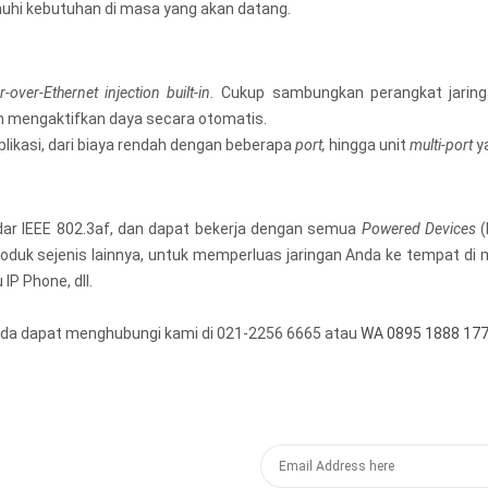
hi kebutuhan di masa yang akan datang.
-over-Ethernet injection built-in.
Cukup sambungkan perangkat jaringan
 mengaktifkan daya secara otomatis.
likasi, dari biaya rendah dengan beberapa
port,
hingga unit
multi-port
ya
 IEEE 802.3af, dan dapat bekerja dengan semua
Powered Devices
(
oduk sejenis lainnya, untuk memperluas jaringan Anda ke tempat di ma
IP Phone, dll.
nda dapat menghubungi kami di 021-2256 6665 atau
WA 0895 1888 17