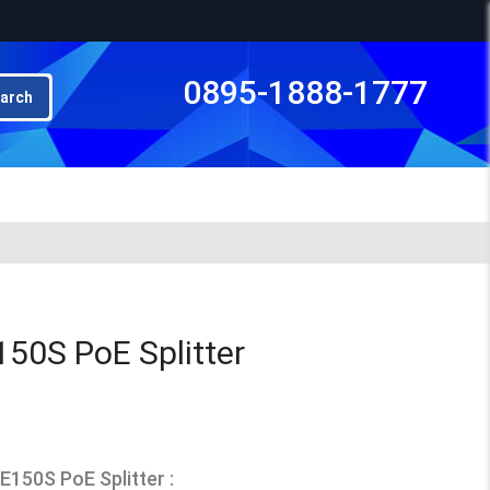
0895-1888-1777
arch
Subto
150S PoE Splitter
E150S PoE Splitter :