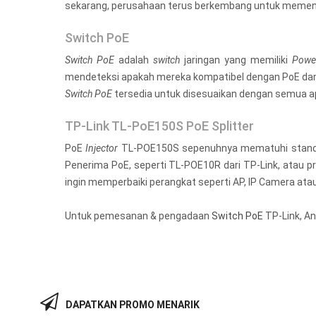
sekarang, perusahaan terus berkembang untuk memenu
Switch PoE
Switch PoE
adalah
switch
jaringan yang memiliki
Power
mendeteksi apakah mereka kompatibel dengan PoE dan
Switch PoE
tersedia untuk disesuaikan dengan semua ap
TP-Link TL-PoE150S PoE Splitter
PoE
Injector
TL-POE150S sepenuhnya mematuhi standar
Penerima PoE, seperti TL-POE10R dari TP-Link, atau pr
ingin memperbaiki perangkat seperti AP, IP Camera atau 
Untuk pemesanan & pengadaan
Switch PoE
TP-Link, A
DAPATKAN PROMO MENARIK