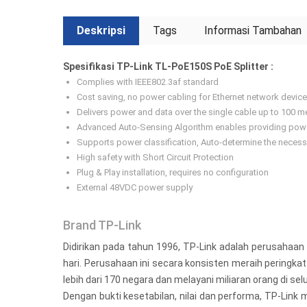
Deskripsi
Tags
Informasi Tambahan
Spesifikasi TP-Link TL-PoE150S PoE Splitter :
Complies with IEEE802.3af standard
Cost saving, no power cabling for Ethernet network device
Delivers power and data over the single cable up to 100 m
Advanced Auto-Sensing Algorithm enables providing powe
Supports power classification, Auto-determine the neces
High safety with Short Circuit Protection
Plug & Play installation, requires no configuration
External 48VDC power supply
Brand TP-Link
Didirikan pada tahun 1996, TP-Link adalah perusahaan
hari. Perusahaan ini secara konsisten meraih peringk
lebih dari 170 negara dan melayani miliaran orang di sel
Dengan bukti kesetabilan, nilai dan performa, TP-Link