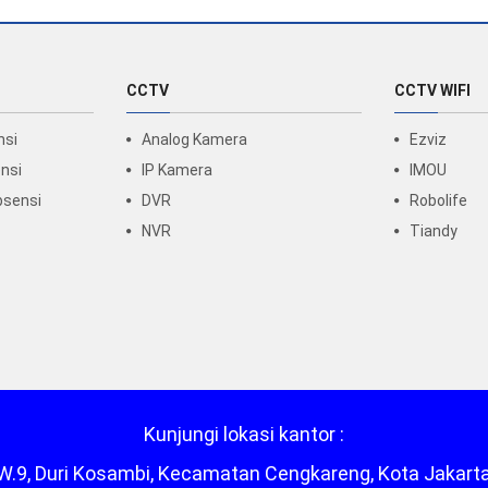
CCTV
CCTV WIFI
nsi
Analog Kamera
Ezviz
nsi
IP Kamera
IMOU
bsensi
DVR
Robolife
NVR
Tiandy
Kunjungi lokasi kantor :
/RW.9, Duri Kosambi, Kecamatan Cengkareng, Kota Jakart