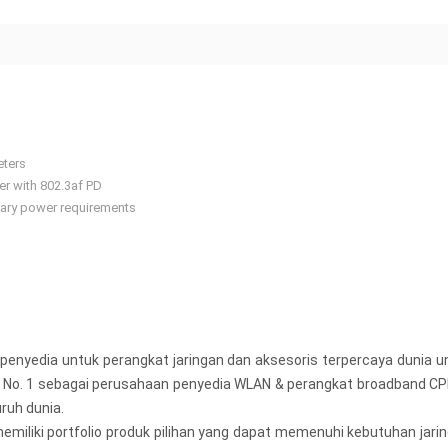
eters
r with 802.3af PD
sary power requirements
 penyedia untuk perangkat jaringan dan aksesoris terpercaya dunia
at No. 1 sebagai perusahaan penyedia WLAN & perangkat broadband CPE
uruh dunia.
 memiliki portfolio produk pilihan yang dapat memenuhi kebutuhan j