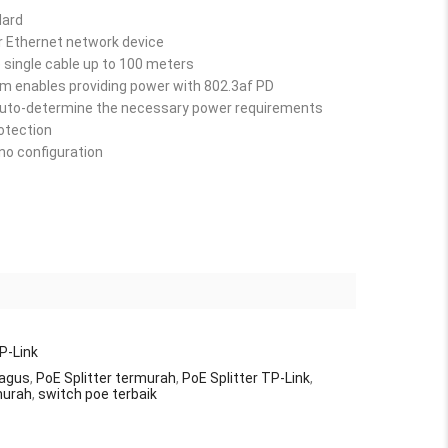
dard
or Ethernet network device
 single cable up to 100 meters
m enables providing power with 802.3af PD
 Auto-determine the necessary power requirements
rotection
 no configuration
P-Link
bagus
,
PoE Splitter termurah
,
PoE Splitter TP-Link
,
murah
,
switch poe terbaik