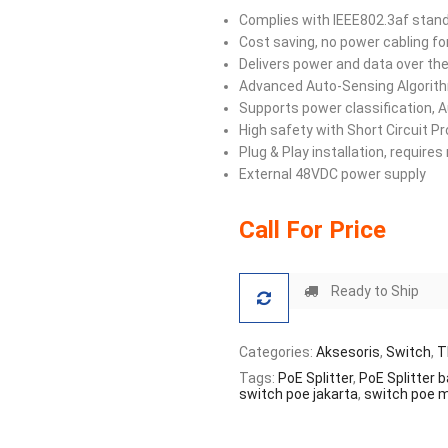
Complies with IEEE802.3af stan
Cost saving, no power cabling f
Delivers power and data over the
Advanced Auto-Sensing Algorith
Supports power classification,
High safety with Short Circuit P
Plug & Play installation, requires
External 48VDC power supply
Call For Price
Ready to Ship
Categories:
Aksesoris
,
Switch
,
T
Tags:
PoE Splitter
,
PoE Splitter 
switch poe jakarta
,
switch poe 