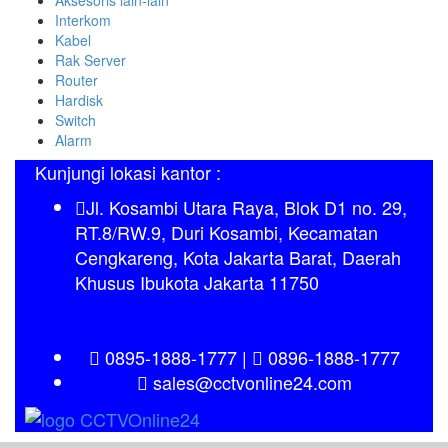
Interkom
Kabel
Rak Server
Router
Hardisk
Switch
Alarm
Kunjungi lokasi kantor :
Jl. Kosambi Utara Raya, Blok D1 no. 29,
RT.8/RW.9, Duri Kosambi, Kecamatan
Cengkareng, Kota Jakarta Barat, Daerah
Khusus Ibukota Jakarta 11750
0895-1888-1777
|
0896-1888-1777
sales@cctvonline24.com