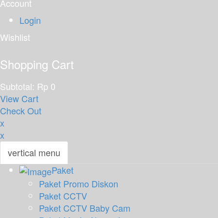
Account
Login
Wishlist
Shopping Cart
Subtotal:
Rp
0
View Cart
Check Out
x
x
vertical menu
Paket
Togg
Paket Promo Diskon
navi
Paket CCTV
Paket CCTV Baby Cam