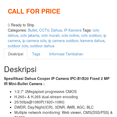
CALL FOR PRICE
Compare
Ready to Ship
Categories:
Bullet
,
CCTV
,
Dahua
,
IP Kamera
Tags:
cctv
dahua
,
cctv jakarta
,
cctv murah
,
cctv online
,
cctv outdoor
,
ip
camera
,
ip camera cctv
,
ip camera outdoor
,
kamera dahua
,
outdoor cctv
,
outdoor dahua
Deskripsi
Tags
Informasi Tambahan
Deskripsi
Spesifikasi Dahua Cooper IP Camera IPC-B1B20 Fixed 2 MP
IR Mini-Bullet Camera :
1/2.7” 2Megapixel progressive CMOS
H.265+ & H.265 dual-stream encoding
25/30fps@1080P(1920×1080)
DWDR, Day/Night(ICR), 3DNR, AWB, AGC, BLC
Multiple network monitoring: Web viewer, CMS(DSS/PSS) &