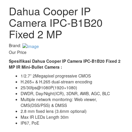
Dahua Cooper IP
Camera IPC-B1B20
Fixed 2 MP
Brand:
Our Price
Spesifikasi Dahua Cooper IP Camera IPC-B1B20 Fixed 2
MP IR Mini-Bullet Camera :
1/2.7” 2Megapixel progressive CMOS
H.265+ & H.265 dual-stream encoding
25/30fps@1080P(1920×1080)
DWDR, Day/Night(ICR), 3DNR, AWB, AGC, BLC
Multiple network monitoring: Web viewer,
CMS(DSS/PSS) & DMSS
2.8 mm fixed lens (3.6mm optional)
Max IR LEDs Length 30m
IP67, PoE