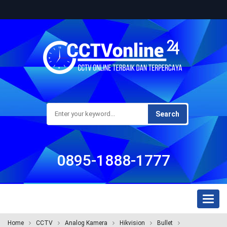
Search
0895-1888-1777
Toggl
naviga
Home
CCTV
Analog Kamera
Hikvision
Bullet