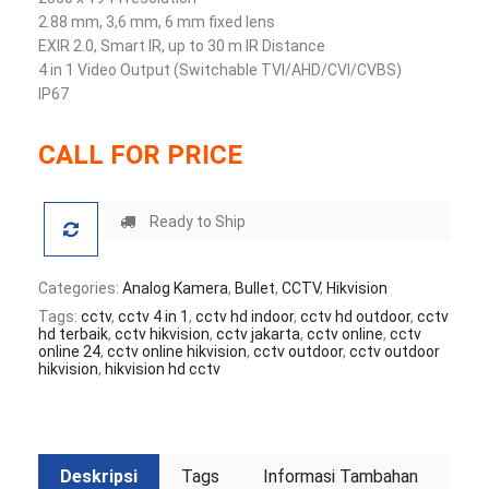
2.88 mm, 3,6 mm, 6 mm fixed lens
EXIR 2.0, Smart IR, up to 30 m IR Distance
4 in 1 Video Output (Switchable TVI/AHD/CVI/CVBS)
IP67
CALL FOR PRICE
Ready to Ship
Categories:
Analog Kamera
,
Bullet
,
CCTV
,
Hikvision
Tags:
cctv
,
cctv 4 in 1
,
cctv hd indoor
,
cctv hd outdoor
,
cctv
hd terbaik
,
cctv hikvision
,
cctv jakarta
,
cctv online
,
cctv
online 24
,
cctv online hikvision
,
cctv outdoor
,
cctv outdoor
hikvision
,
hikvision hd cctv
Deskripsi
Tags
Informasi Tambahan