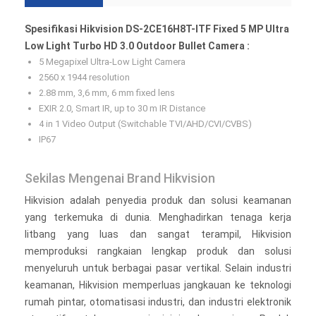
Spesifikasi Hikvision DS-2CE16H8T-ITF Fixed 5 MP Ultra
Low Light Turbo HD 3.0 Outdoor Bullet Camera :
5 Megapixel Ultra-Low Light Camera
2560 x 1944 resolution
2.88 mm, 3,6 mm, 6 mm fixed lens
EXIR 2.0, Smart IR, up to 30 m IR Distance
4 in 1 Video Output (Switchable TVI/AHD/CVI/CVBS)
IP67
Sekilas Mengenai Brand Hikvision
Hikvision adalah penyedia produk dan solusi keamanan
yang terkemuka di dunia. Menghadirkan tenaga kerja
litbang yang luas dan sangat terampil, Hikvision
memproduksi rangkaian lengkap produk dan solusi
menyeluruh untuk berbagai pasar vertikal. Selain industri
keamanan, Hikvision memperluas jangkauan ke teknologi
rumah pintar, otomatisasi industri, dan industri elektronik