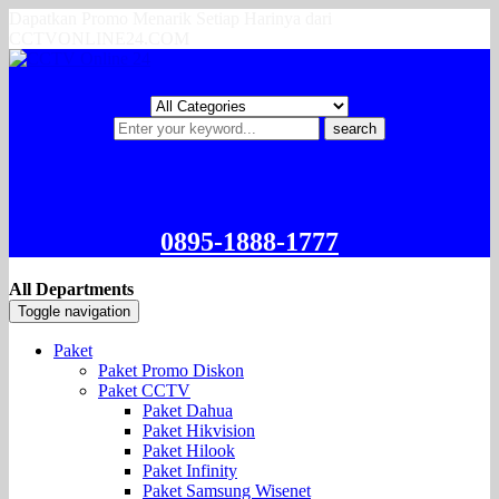
Dapatkan Promo Menarik Setiap Harinya dari
CCTVONLINE24.COM
search
0895-1888-1777
All Departments
Toggle navigation
Paket
Paket Promo Diskon
Paket CCTV
Paket Dahua
Paket Hikvision
Paket Hilook
Paket Infinity
Paket Samsung Wisenet