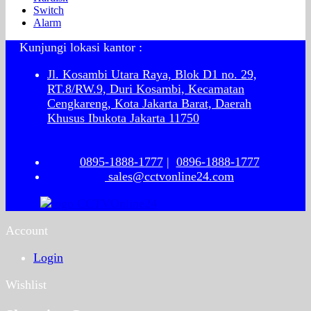
Switch
Alarm
Kunjungi lokasi kantor :
Jl. Kosambi Utara Raya, Blok D1 no. 29,
RT.8/RW.9, Duri Kosambi, Kecamatan
Cengkareng, Kota Jakarta Barat, Daerah
Khusus Ibukota Jakarta 11750
0895-1888-1777
|
0896-1888-1777
sales@cctvonline24.com
Account
Login
Wishlist