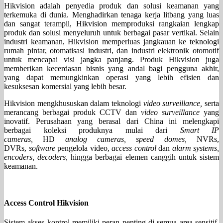
Hikvision adalah penyedia produk dan solusi keamanan yang
terkemuka di dunia. Menghadirkan tenaga kerja litbang yang luas
dan sangat terampil, Hikvision memproduksi rangkaian lengkap
produk dan solusi menyeluruh untuk berbagai pasar vertikal. Selain
industri keamanan, Hikvision memperluas jangkauan ke teknologi
rumah pintar, otomatisasi industri, dan industri elektronik otomotif
untuk mencapai visi jangka panjang. Produk Hikvision juga
memberikan kecerdasan bisnis yang andal bagi pengguna akhir,
yang dapat memungkinkan operasi yang lebih efisien dan
kesuksesan komersial yang lebih besar.
Hikvision mengkhususkan dalam teknologi
video surveillance,
serta
merancang berbagai produk CCTV dan
video surveillance
yang
inovatif. Perusahaan yang berasal dari China ini melengkapi
berbagai koleksi produknya mulai dari
Smart IP
cameras,
HD
analog cameras, speed domes,
NVRs,
DVRs,
software
pengelola video,
access control
dan
alarm systems,
encoders, decoders,
hingga berbagai elemen canggih untuk sistem
keamanan.
Access Control Hikvision
Sistem akses kontrol memiliki peran penting di semua area sensitif,