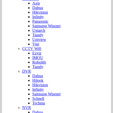
Axis
Dahua
Hikvision
Infinity
Panasonic
Samsung Wisenet
Uniarch
Tiandy
Uniview
Vigi
CCTV Wifi
Ezviz
IMOU
Robolife
Tiandy
DVR
Dahua
Hilook
Hikvision
Infinity
Samsung Wisenet
Schnell
Techma
NVR
Dahua