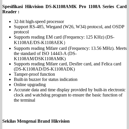
Spesifikasi Hikvision DS-K1108AMK Pro 1108A Series Card
Reader :
32-bit high-speed processor
Support RS-485, Wiegand (W26, W34) protocol, and OSDP
protocol
Supports reading EM card (Frequency: 125 KHz) (DS-
K1108AE/DS-K1108AEK）
Supports reading Mifare card (Frequency: 13.56 MHz). Meets
the standard of ISO 14443-A (DS-
K1108AM/DSK1108AMK)
Supports reading Mifare card, Desfire card, and Felica card
(DS-K1108AD/DS-K1108ADK)
Tamper-proof function
Built-in buzzer for status indication
Online upgrading
Accurate data and time display provided by built-in electronic
clock and watchdog program to ensure the basic function of
the terminal
Sekilas Mengenai Brand Hikvision