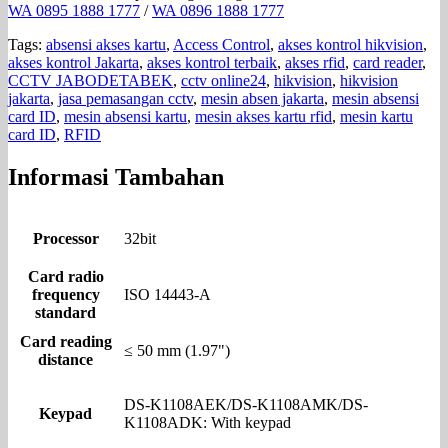
WA 0895 1888 1777
/
WA 0896 1888 1777
Tags:
absensi akses kartu
,
Access Control
,
akses kontrol hikvision
,
akses kontrol Jakarta
,
akses kontrol terbaik
,
akses rfid
,
card reader
,
CCTV JABODETABEK
,
cctv online24
,
hikvision
,
hikvision
jakarta
,
jasa pemasangan cctv
,
mesin absen jakarta
,
mesin absensi
card ID
,
mesin absensi kartu
,
mesin akses kartu rfid
,
mesin kartu
card ID
,
RFID
Informasi Tambahan
Processor
32bit
Card radio
frequency
ISO 14443-A
standard
Card reading
≤ 50 mm (1.97")
distance
DS-K1108AEK/DS-K1108AMK/DS-
Keypad
K1108ADK: With keypad