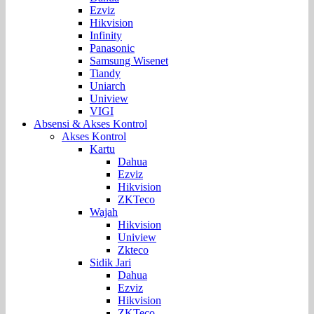
Ezviz
Hikvision
Infinity
Panasonic
Samsung Wisenet
Tiandy
Uniarch
Uniview
VIGI
Absensi & Akses Kontrol
Akses Kontrol
Kartu
Dahua
Ezviz
Hikvision
ZKTeco
Wajah
Hikvision
Uniview
Zkteco
Sidik Jari
Dahua
Ezviz
Hikvision
ZKTeco