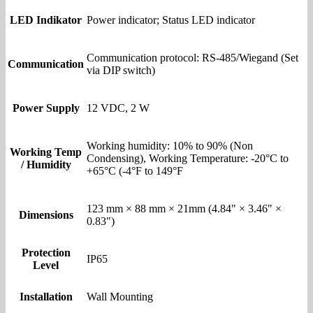
LED Indikator
Power indicator; Status LED indicator
Communication protocol: RS-485/Wiegand (Set
Communication
via DIP switch)
Power Supply
12 VDC, 2 W
Working humidity: 10% to 90% (Non
Working Temp
Condensing), Working Temperature: -20°C to
/ Humidity
+65°C (-4°F to 149°F
123 mm × 88 mm × 21mm (4.84" × 3.46" ×
Dimensions
0.83")
Protection
IP65
Level
Installation
Wall Mounting