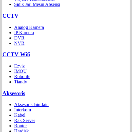
Sidik Jari Mesin Absensi
CCTV
Analog Kamera
IP Kamera
DVR
NVR
CCTV Wifi
Ezviz
IMOU
Robolife
Tiandy
Aksesoris
Aksesoris lain-lain
Interkom
Kabel
Rak Server
Router
Hardisk