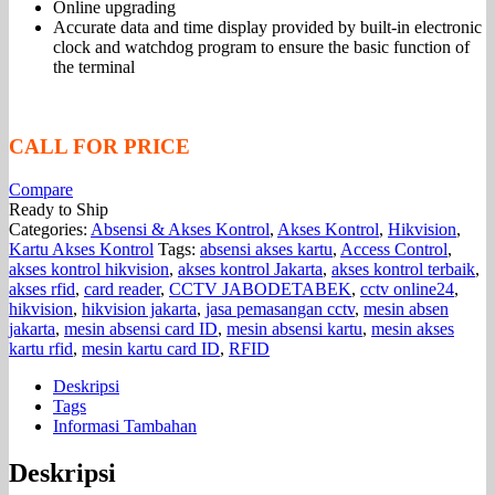
Online upgrading
Accurate data and time display provided by built-in electronic
clock and watchdog program to ensure the basic function of
the terminal
CALL FOR PRICE
Compare
Ready to Ship
Categories:
Absensi & Akses Kontrol
,
Akses Kontrol
,
Hikvision
,
Kartu Akses Kontrol
Tags:
absensi akses kartu
,
Access Control
,
akses kontrol hikvision
,
akses kontrol Jakarta
,
akses kontrol terbaik
,
akses rfid
,
card reader
,
CCTV JABODETABEK
,
cctv online24
,
hikvision
,
hikvision jakarta
,
jasa pemasangan cctv
,
mesin absen
jakarta
,
mesin absensi card ID
,
mesin absensi kartu
,
mesin akses
kartu rfid
,
mesin kartu card ID
,
RFID
Deskripsi
Tags
Informasi Tambahan
Deskripsi