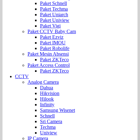
Paket Schnell
Paket Techma
Paket Uniarch
Paket Uniview
Paket Vigi
Paket CCTV Baby Cam
Paket Ezviz
Paket IMOU
Paket Robolife
Paket Mesin Absensi
Paket ZKTeco
Paket Access Control
Paket ZKTeco
CCTV
Analog Camera
Dahua
Hikvision
Hilook
Infinity
Samsung Wisenet
Schnell
Sri Camera
Techma
Uniview
IP Camera