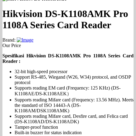
Hikvision DS-K1108AMK Pro
1108A Series Card Reader
Brand:
Our Price
Spesifikasi Hikvision DS-K1108AMK Pro 1108A Series Card
Reader :
32-bit high-speed processor
Support RS-485, Wiegand (W26, W34) protocol, and OSDP
protocol
Supports reading EM card (Frequency: 125 KHz) (DS-
K1108AE/DS-K1108AEK）
Supports reading Mifare card (Frequency: 13.56 MHz). Meets
the standard of ISO 14443-A (DS-
K1108AM/DSK1108AMK)
Supports reading Mifare card, Desfire card, and Felica card
(DS-K1108AD/DS-K1108ADK)
Tamper-proof function
Built-in buzzer for status indication