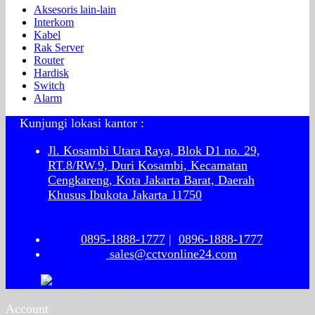
Aksesoris lain-lain
Interkom
Kabel
Rak Server
Router
Hardisk
Switch
Alarm
Kunjungi lokasi kantor :
Jl. Kosambi Utara Raya, Blok D1 no. 29,
RT.8/RW.9, Duri Kosambi, Kecamatan
Cengkareng, Kota Jakarta Barat, Daerah
Khusus Ibukota Jakarta 11750
0895-1888-1777
|
0896-1888-1777
sales@cctvonline24.com
Account