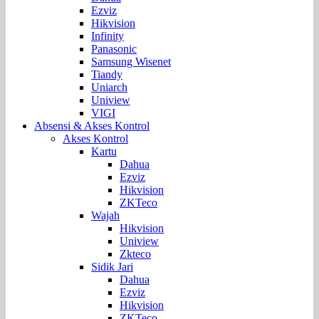
Ezviz
Hikvision
Infinity
Panasonic
Samsung Wisenet
Tiandy
Uniarch
Uniview
VIGI
Absensi & Akses Kontrol
Akses Kontrol
Kartu
Dahua
Ezviz
Hikvision
ZKTeco
Wajah
Hikvision
Uniview
Zkteco
Sidik Jari
Dahua
Ezviz
Hikvision
ZKTeco