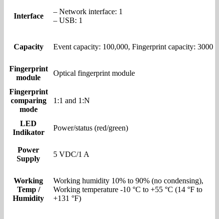
– Network interface: 1
Interface
– USB: 1
Capacity
Event capacity: 100,000, Fingerprint capacity: 3000
Fingerprint
Optical fingerprint module
module
Fingerprint
comparing
1:1 and 1:N
mode
LED
Power/status (red/green)
Indikator
Power
5 VDC/1 A
Supply
Working
Working humidity 10% to 90% (no condensing),
Temp /
Working temperature -10 °C to +55 °C (14 °F to
Humidity
+131 °F)