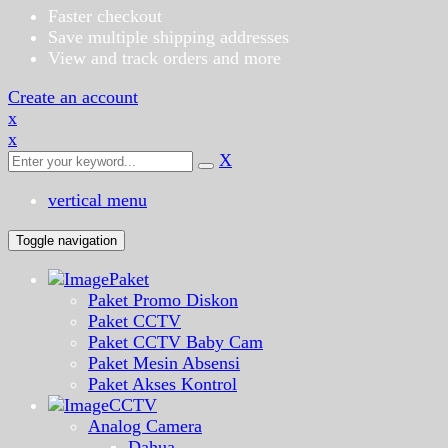
Faster checkout
Save multiple shipping addresses
View and track orders and more
Create an account
x
x
X
vertical menu
Toggle navigation
Paket
Paket Promo Diskon
Paket CCTV
Paket CCTV Baby Cam
Paket Mesin Absensi
Paket Akses Kontrol
CCTV
Analog Camera
Dahua