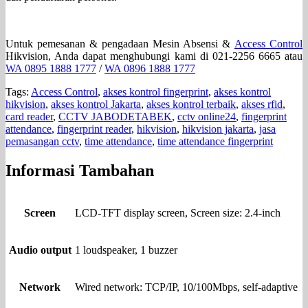
Untuk pemesanan & pengadaan Mesin Absensi &
Access Control
Hikvision, Anda dapat menghubungi kami di 021-2256 6665 atau
WA 0895 1888 1777
/
WA 0896 1888 1777
Tags:
Access Control
,
akses kontrol fingerprint
,
akses kontrol
hikvision
,
akses kontrol Jakarta
,
akses kontrol terbaik
,
akses rfid
,
card reader
,
CCTV JABODETABEK
,
cctv online24
,
fingerprint
attendance
,
fingerprint reader
,
hikvision
,
hikvision jakarta
,
jasa
pemasangan cctv
,
time attendance
,
time attendance fingerprint
Informasi Tambahan
Screen
LCD-TFT display screen, Screen size: 2.4-inch
Audio output
1 loudspeaker, 1 buzzer
Network
Wired network: TCP/IP, 10/100Mbps, self-adaptive