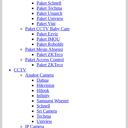
Paket Schnell
Paket Techma
Paket Uniarch
Paket Uniview
Paket Vigi
Paket CCTV Baby Cam
Paket Ezviz
Paket IMOU
Paket Robolife
Paket Mesin Absensi
Paket ZKTeco
Paket Access Control
Paket ZKTeco
CCTV
Analog Camera
Dahua
Hikvision
Hilook
Infinity
Samsung Wisenet
Schnell
Sri Camera
Techma
Uniview
IP Camera