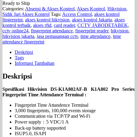
Ready to Ship
Categories:
Absensi & Akses Kontrol
,
Akses Kontrol
,
Hikvision
,
Sidik Jari Akses Kontrol
Tags:
Access Control
,
akses kontrol
fingerprint
,
akses kontrol hikvision
,
akses kontrol Jakarta
,
akses
kontrol terbaik
,
akses rfid
,
card reader
,
CCTV JABODETABEK
,
cctv online24
,
fingerprint attendance
,
fingerprint reader
,
hikvision
,
hikvision jakarta
,
jasa pemasangan cctv
,
time attendance
,
time
attendance fingerprint
Deskripsi
Tags
Informasi Tambahan
Deskripsi
Spesifikasi Hikvision DS-K1A802AF-B K1A802 Pro Series
Fingerprint Time Attendance Terminal :
Fingerprint Time Attandence Terminal
3,000 fingerprints, 100,000 events storage
Communication via TCP/TP and Wi-Fi
Power supply：5 VDC/1 A
Back-up battery supported
ISUP5.0, ISAPI