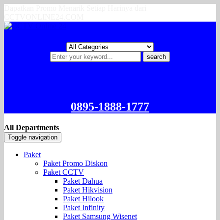
Dapatkan Promo Menarik Setiap Harinya dari
CCTVONLINE24.COM
search
0895-1888-1777
All Departments
Toggle navigation
Paket
Paket Promo Diskon
Paket CCTV
Paket Dahua
Paket Hikvision
Paket Hilook
Paket Infinity
Paket Samsung Wisenet