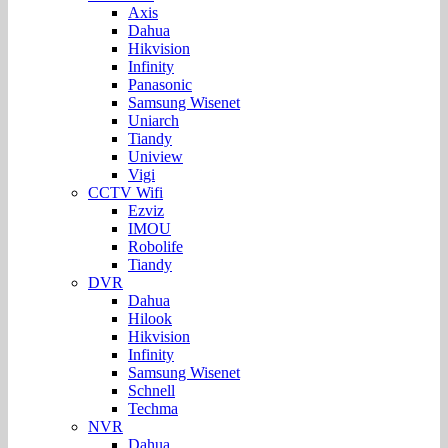
Axis
Dahua
Hikvision
Infinity
Panasonic
Samsung Wisenet
Uniarch
Tiandy
Uniview
Vigi
CCTV Wifi
Ezviz
IMOU
Robolife
Tiandy
DVR
Dahua
Hilook
Hikvision
Infinity
Samsung Wisenet
Schnell
Techma
NVR
Dahua