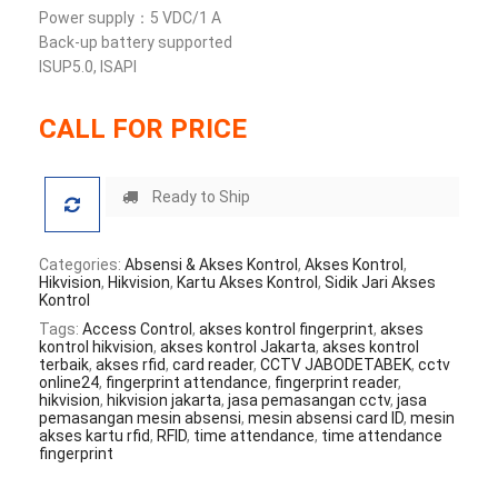
Power supply：5 VDC/1 A
Back-up battery supported
ISUP5.0, ISAPI
CALL FOR PRICE
Ready to Ship
Categories:
Absensi & Akses Kontrol
,
Akses Kontrol
,
Hikvision
,
Hikvision
,
Kartu Akses Kontrol
,
Sidik Jari Akses
Kontrol
Tags:
Access Control
,
akses kontrol fingerprint
,
akses
kontrol hikvision
,
akses kontrol Jakarta
,
akses kontrol
terbaik
,
akses rfid
,
card reader
,
CCTV JABODETABEK
,
cctv
online24
,
fingerprint attendance
,
fingerprint reader
,
hikvision
,
hikvision jakarta
,
jasa pemasangan cctv
,
jasa
pemasangan mesin absensi
,
mesin absensi card ID
,
mesin
akses kartu rfid
,
RFID
,
time attendance
,
time attendance
fingerprint