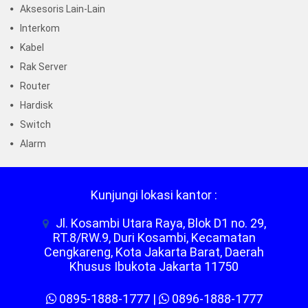
Aksesoris Lain-Lain
Interkom
Kabel
Rak Server
Router
Hardisk
Switch
Alarm
Kunjungi lokasi kantor :
Jl. Kosambi Utara Raya, Blok D1 no. 29,
RT.8/RW.9, Duri Kosambi, Kecamatan
Cengkareng, Kota Jakarta Barat, Daerah
Khusus Ibukota Jakarta 11750
0895-1888-1777
|
0896-1888-1777