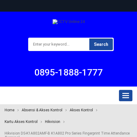
Search
0895-1888-1777
Toggl
naviga
Home
Absensi & Akses Kontrol
Akses Kontrol
Kartu Akses Kontrol
Hikvision
Hikvision DS-K1A802AMF-B K1A802 Pro Series Fingerprint Time Attendance