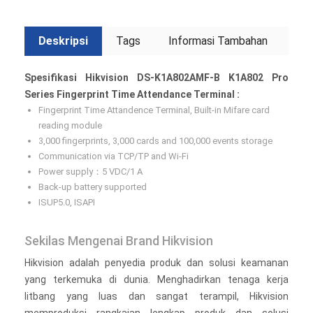
Deskripsi
Tags
Informasi Tambahan
Spesifikasi Hikvision DS-K1A802AMF-B K1A802 Pro
Series Fingerprint Time Attendance Terminal :
Fingerprint Time Attandence Terminal, Built-in Mifare card
reading module
3,000 fingerprints, 3,000 cards and 100,000 events storage
Communication via TCP/TP and Wi-Fi
Power supply：5 VDC/1 A
Back-up battery supported
ISUP5.0, ISAPI
Sekilas Mengenai Brand Hikvision
Hikvision adalah penyedia produk dan solusi keamanan
yang terkemuka di dunia. Menghadirkan tenaga kerja
litbang yang luas dan sangat terampil, Hikvision