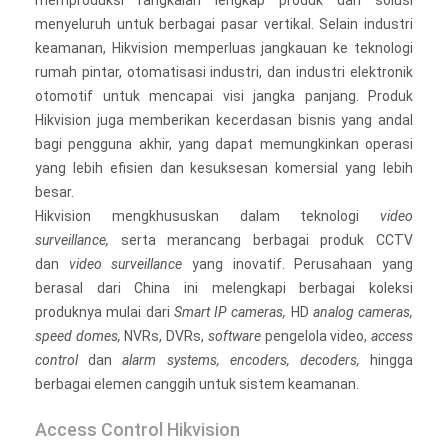
memproduksi rangkaian lengkap produk dan solusi
menyeluruh untuk berbagai pasar vertikal. Selain industri
keamanan, Hikvision memperluas jangkauan ke teknologi
rumah pintar, otomatisasi industri, dan industri elektronik
otomotif untuk mencapai visi jangka panjang. Produk
Hikvision juga memberikan kecerdasan bisnis yang andal
bagi pengguna akhir, yang dapat memungkinkan operasi
yang lebih efisien dan kesuksesan komersial yang lebih
besar.
Hikvision mengkhususkan dalam teknologi
video
surveillance,
serta merancang berbagai produk CCTV
dan
video surveillance
yang inovatif. Perusahaan yang
berasal dari China ini melengkapi berbagai koleksi
produknya mulai dari
Smart IP cameras,
HD
analog cameras,
speed domes,
NVRs, DVRs,
software
pengelola video,
access
control
dan
alarm systems, encoders, decoders,
hingga
berbagai elemen canggih untuk sistem keamanan.
Access Control Hikvision