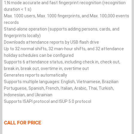
1:N mode accurate and fast fingerprint recognition (recognition
duration < 1 s)
Max. 1000 users, Max. 1000 fingerprints, and Max. 100,000 events
records
Stand-alone operation (supports adding persons, cards, and
fingerprints locally)
Downloads attendance reports by USB flash drive
Up to 32 normal shifts, 32 man-hour shifts, and 32 attendance
holiday schedules can be configured
Supports 6 attendance status, including check in, check out,
break in, break out, overtime in, overtime out
Generates reports automatically
Supports multiple languages: English, Vietnamese, Brazilian
Portuguese, Spanish, French, Italian, Arabic, Thai, Turkish,
Indonesian, and Ukrainian
Supports ISAPI protocol and ISUP 5.0 protocol
CALL FOR PRICE