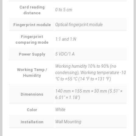
Card reading
0 to 5 cm
distance
Optical fingerprint module
Fingerprint module
Fingerprint
1:1 and 1:N
comparing mode
5 VDC/1 A
Power Supply
Working humidity 10% to 90% (no
Working Temp /
condensing), Working temperature -10
Humidity
°C to +55 °C (14 °F to +131 °F)
140 mm × 155 mm × 30 mm (5.51" ×
Dimensions
6.01" × 1.18")
White
Color
Wall Mounting
Installation