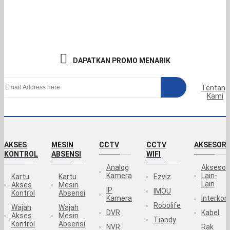
DAPATKAN PROMO MENARIK
Tentang
Kami
AKSES
MESIN
CCTV
CCTV
AKSESORI
KONTROL
ABSENSI
WIFI
Analog
Aksesor
Kamera
Lain-
Kartu
Kartu
Ezviz
Lain
Akses
Mesin
IP
IMOU
Kontrol
Absensi
Kamera
Interko
Robolife
Wajah
Wajah
DVR
Kabel
Akses
Mesin
Tiandy
Kontrol
Absensi
NVR
Rak