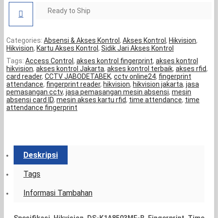
Ready to Ship
Categories:
Absensi & Akses Kontrol
,
Akses Kontrol
,
Hikvision
,
Hikvision
,
Kartu Akses Kontrol
,
Sidik Jari Akses Kontrol
Tags:
Access Control
,
akses kontrol fingerprint
,
akses kontrol
hikvision
,
akses kontrol Jakarta
,
akses kontrol terbaik
,
akses rfid
,
card reader
,
CCTV JABODETABEK
,
cctv online24
,
fingerprint
attendance
,
fingerprint reader
,
hikvision
,
hikvision jakarta
,
jasa
pemasangan cctv
,
jasa pemasangan mesin absensi
,
mesin
absensi card ID
,
mesin akses kartu rfid
,
time attendance
,
time
attendance fingerprint
Deskripsi
Tags
Informasi Tambahan