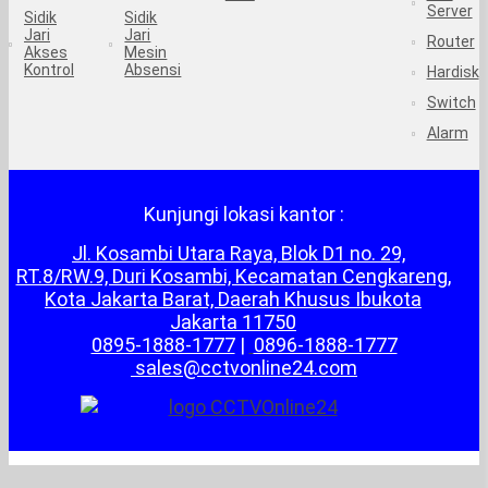
Server
Sidik
Sidik
Jari
Jari
Router
Akses
Mesin
Kontrol
Absensi
Hardisk
Switch
Alarm
Kunjungi lokasi kantor :
Jl. Kosambi Utara Raya, Blok D1 no. 29,
RT.8/RW.9, Duri Kosambi, Kecamatan Cengkareng,
Kota Jakarta Barat, Daerah Khusus Ibukota
Jakarta 11750
0895-1888-1777
|
0896-1888-1777
sales@cctvonline24.com