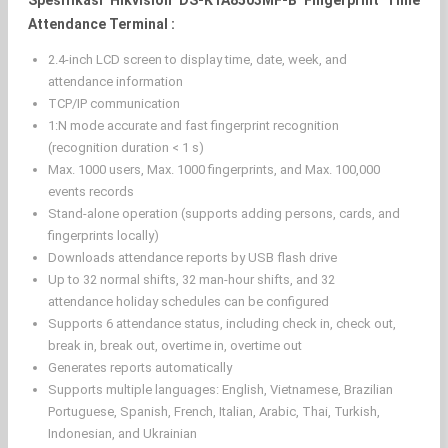
Spesifikasi Hikvision DS-K1A8503MF-B Fingerprint Time
Attendance Terminal :
2.4-inch LCD screen to display time, date, week, and
attendance information
TCP/IP communication
1:N mode accurate and fast fingerprint recognition
(recognition duration < 1 s)
Max. 1000 users, Max. 1000 fingerprints, and Max. 100,000
events records
Stand-alone operation (supports adding persons, cards, and
fingerprints locally)
Downloads attendance reports by USB flash drive
Up to 32 normal shifts, 32 man-hour shifts, and 32
attendance holiday schedules can be configured
Supports 6 attendance status, including check in, check out,
break in, break out, overtime in, overtime out
Generates reports automatically
Supports multiple languages: English, Vietnamese, Brazilian
Portuguese, Spanish, French, Italian, Arabic, Thai, Turkish,
Indonesian, and Ukrainian