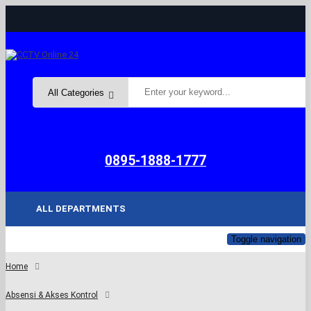
Subto
0895-1888-1777
ALL DEPARTMENTS
Toggle navigation
Home
Absensi & Akses Kontrol