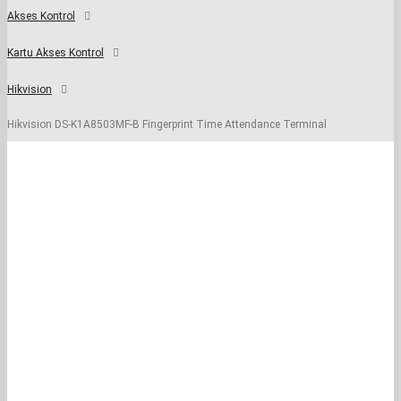
Akses Kontrol
Kartu Akses Kontrol
Hikvision
Hikvision DS-K1A8503MF-B Fingerprint Time Attendance Terminal