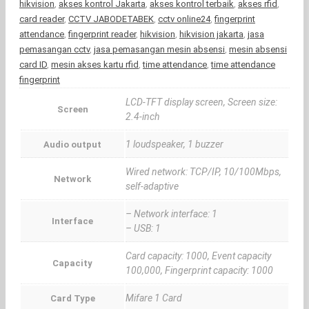
hikvision
,
akses kontrol Jakarta
,
akses kontrol terbaik
,
akses rfid
,
card reader
,
CCTV JABODETABEK
,
cctv online24
,
fingerprint
attendance
,
fingerprint reader
,
hikvision
,
hikvision jakarta
,
jasa
pemasangan cctv
,
jasa pemasangan mesin absensi
,
mesin absensi
card ID
,
mesin akses kartu rfid
,
time attendance
,
time attendance
fingerprint
LCD-TFT display screen, Screen size:
Screen
2.4-inch
1 loudspeaker, 1 buzzer
Audio output
Wired network: TCP/IP, 10/100Mbps,
Network
self-adaptive
– Network interface: 1
Interface
– USB: 1
Card capacity: 1000, Event capacity
Capacity
100,000, Fingerprint capacity: 1000
Mifare 1 Card
Card Type