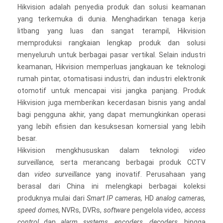
Hikvision adalah penyedia produk dan solusi keamanan
yang terkemuka di dunia. Menghadirkan tenaga kerja
litbang yang luas dan sangat terampil, Hikvision
memproduksi rangkaian lengkap produk dan solusi
menyeluruh untuk berbagai pasar vertikal. Selain industri
keamanan, Hikvision memperluas jangkauan ke teknologi
rumah pintar, otomatisasi industri, dan industri elektronik
otomotif untuk mencapai visi jangka panjang. Produk
Hikvision juga memberikan kecerdasan bisnis yang andal
bagi pengguna akhir, yang dapat memungkinkan operasi
yang lebih efisien dan kesuksesan komersial yang lebih
besar.
Hikvision mengkhususkan dalam teknologi
video
surveillance,
serta merancang berbagai produk CCTV
dan
video surveillance
yang inovatif. Perusahaan yang
berasal dari China ini melengkapi berbagai koleksi
produknya mulai dari
Smart IP cameras,
HD
analog cameras,
speed domes,
NVRs, DVRs,
software
pengelola video,
access
control
dan
alarm systems, encoders, decoders,
hingga