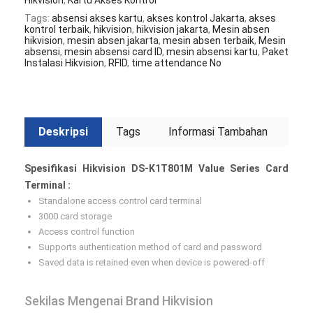
Hikvision
,
Kartu Akses Kontrol
Tags:
absensi akses kartu
,
akses kontrol Jakarta
,
akses
kontrol terbaik
,
hikvision
,
hikvision jakarta
,
Mesin absen
hikvision
,
mesin absen jakarta
,
mesin absen terbaik
,
Mesin
absensi
,
mesin absensi card ID
,
mesin absensi kartu
,
Paket
Instalasi Hikvision
,
RFID
,
time attendance No
Deskripsi
Tags
Informasi Tambahan
Spesifikasi Hikvision DS-K1T801M Value Series Card
Terminal :
Standalone access control card terminal
3000 card storage
Access control function
Supports authentication method of card and password
Saved data is retained even when device is powered-off
Sekilas Mengenai Brand Hikvision