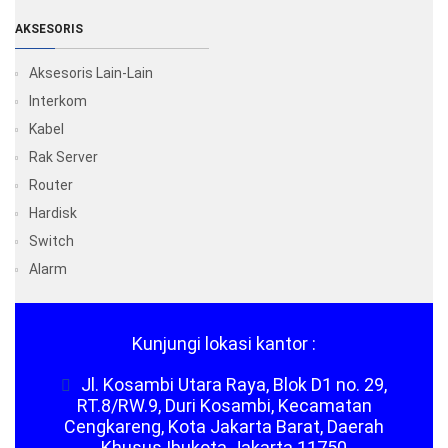
AKSESORIS
Aksesoris Lain-Lain
Interkom
Kabel
Rak Server
Router
Hardisk
Switch
Alarm
Kunjungi lokasi kantor :
Jl. Kosambi Utara Raya, Blok D1 no. 29,
RT.8/RW.9, Duri Kosambi, Kecamatan
Cengkareng, Kota Jakarta Barat, Daerah
Khusus Ibukota Jakarta 11750