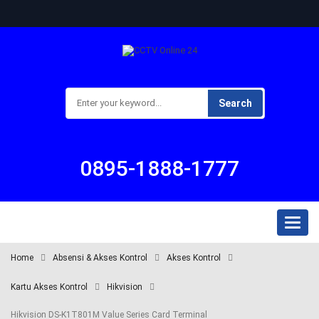
Search
0895-1888-1777
Toggl
naviga
Home
Absensi & Akses Kontrol
Akses Kontrol
Kartu Akses Kontrol
Hikvision
Hikvision DS-K1T801M Value Series Card Terminal