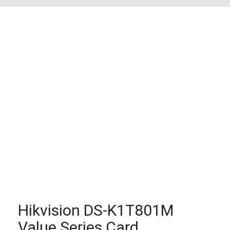
Hikvision DS-K1T801M
Value Series Card