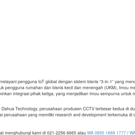
layani pengguna IoT global dengan sistem bisnis “3-in-1” yang menca
 untuk pengguna rumahan dan bisnis kecil dan menengah (UKM), Imou m
kinkan integrasi pihak ketiga, yang menjadikan Imou sempurna untu
ri Dahua Technology, perusahaan produsen CCTV terbesar kedua di du
ai perusahaan yang memiliki research and development terkemuka di d
at menghubungi kami di 021-2256 6665 atau
WA 0895 1888 1777
/
WA