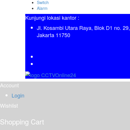
Switch
Alarm
Kunjungi lokasi kantor :
Jl. Kosambi Utara Raya, Blok D1 no. 2
Jakarta 11750
Account
Login
Wishlist
Shopping Cart