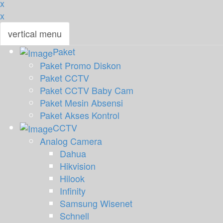
x
x
vertical menu
Paket
Paket Promo Diskon
Paket CCTV
Paket CCTV Baby Cam
Paket Mesin Absensi
Paket Akses Kontrol
CCTV
Analog Camera
Dahua
Hikvision
Hilook
Infinity
Samsung Wisenet
Schnell