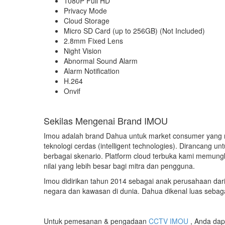
1080P Full HD
Privacy Mode
Cloud Storage
Micro SD Card (up to 256GB) (Not Included)
2.8mm Fixed Lens
Night Vision
Abnormal Sound Alarm
Alarm Notification
H.264
Onvif
Sekilas Mengenai Brand IMOU
Imou adalah brand Dahua untuk market consumer yang me
teknologi cerdas (intelligent technologies). Dirancang
berbagai skenario. Platform cloud terbuka kami memung
nilai yang lebih besar bagi mitra dan pengguna.
Imou didirikan tahun 2014 sebagai anak perusahaan da
negara dan kawasan di dunia. Dahua dikenal luas sebag
Untuk pemesanan & pengadaan
CCTV IMOU
, Anda dap