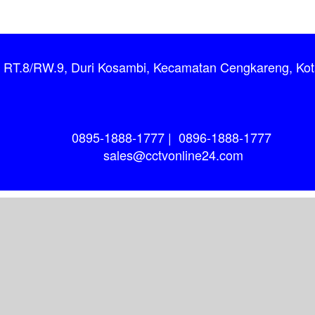
9, RT.8/RW.9, Duri Kosambi, Kecamatan Cengkareng, Kot
0895-1888-1777
|
0896-1888-1777
sales@cctvonline24.com