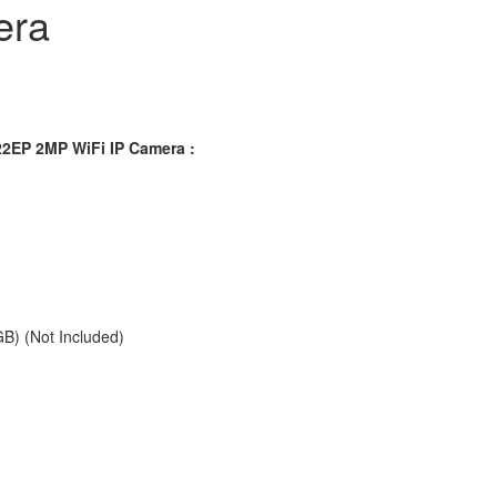
era
22EP 2MP WiFi IP Camera :
B) (Not Included)