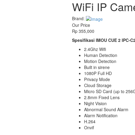
WiFi IP Cam
Brand:
Our Price
Rp
355,000
Spesifikasi IMOU CUE 2 IPC-C
2.4Ghz Wifi
Human Detection
Motion Detection
Built in sirene
1080P Full HD
Privacy Mode
Cloud Storage
Micro SD Card (up to 256G
2.8mm Fixed Lens
Night Vision
Abnormal Sound Alarm
Alarm Notification
H.264
Onvif