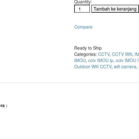
Quantity:
Kuantitas
Tambah ke keranjang
IMOU
CUE
2
Compare
IPC-
C22EP
Compare
2MP
Ready to Ship
WiFi
Categories:
CCTV
,
CCTV Wifi
,
I
IP
IMOU
,
cctv IMOU ip
,
cctv IMOU 
Camera
Outdoor Wifi CCTV
,
wifi camera
,
ra :