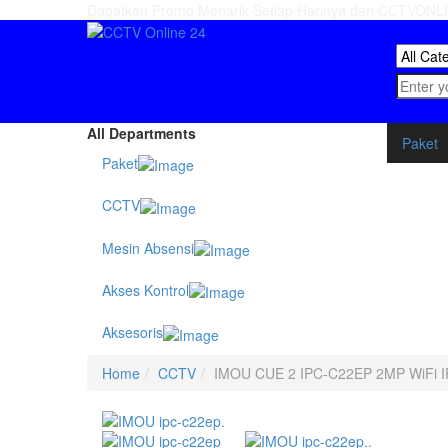
Dapatkan Promo Menarik Setiap Harinya dari CCTVON
All Departments
Paket
Paket
CCTV
Mesin Absensi
Akses Kontrol
Aksesoris
Home
CCTV
IMOU CUE 2 IPC-C22EP 2MP WiFi 