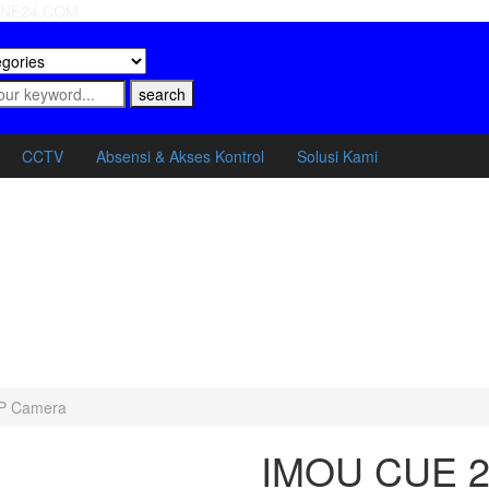
LINE24.COM
search
CCTV
Absensi & Akses Kontrol
Solusi Kami
IP Camera
IMOU CUE 2