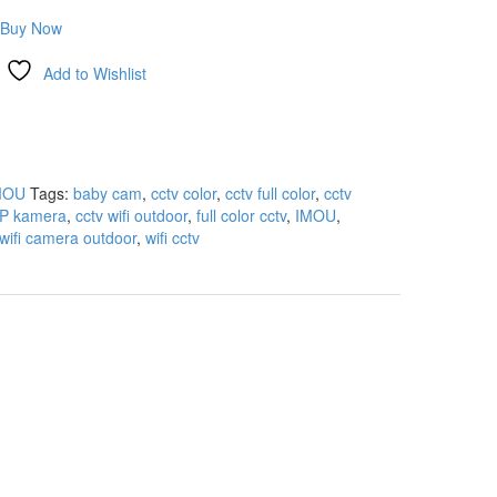
Buy Now
Add to Wishlist
MOU
Tags:
baby cam
,
cctv color
,
cctv full color
,
cctv
IP kamera
,
cctv wifi outdoor
,
full color cctv
,
IMOU
,
wifi camera outdoor
,
wifi cctv