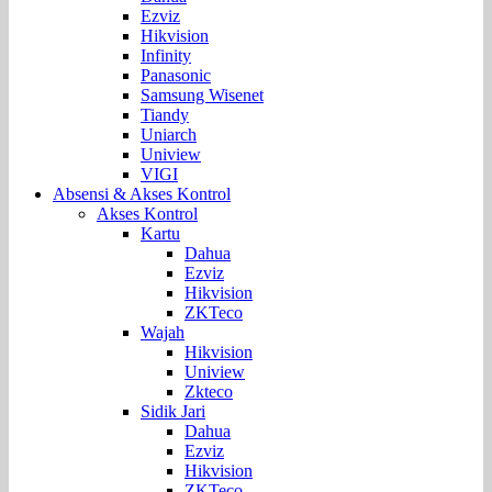
Ezviz
Hikvision
Infinity
Panasonic
Samsung Wisenet
Tiandy
Uniarch
Uniview
VIGI
Absensi & Akses Kontrol
Akses Kontrol
Kartu
Dahua
Ezviz
Hikvision
ZKTeco
Wajah
Hikvision
Uniview
Zkteco
Sidik Jari
Dahua
Ezviz
Hikvision
ZKTeco