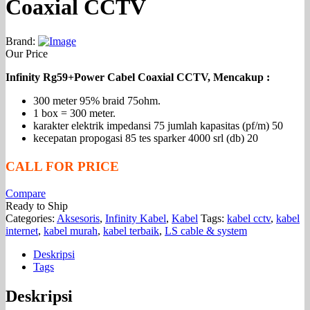
Coaxial CCTV
Brand:
Our Price
Infinity Rg59+Power Cabel Coaxial CCTV, Mencakup :
300 meter 95% braid 75ohm.
1 box = 300 meter.
karakter elektrik impedansi 75 jumlah kapasitas (pf/m) 50
kecepatan propogasi 85 tes sparker 4000 srl (db) 20
CALL FOR PRICE
Compare
Ready to Ship
Categories:
Aksesoris
,
Infinity Kabel
,
Kabel
Tags:
kabel cctv
,
kabel
internet
,
kabel murah
,
kabel terbaik
,
LS cable & system
Deskripsi
Tags
Deskripsi