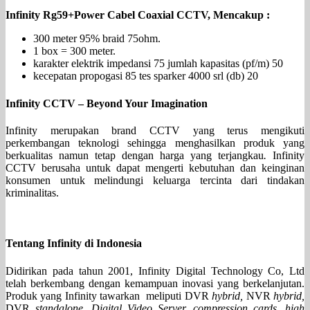
Infinity Rg59+Power Cabel Coaxial CCTV, Mencakup :
300 meter 95% braid 75ohm.
1 box = 300 meter.
karakter elektrik impedansi 75 jumlah kapasitas (pf/m) 50
kecepatan propogasi 85 tes sparker 4000 srl (db) 20
Infinity CCTV – Beyond Your Imagination
Infinity merupakan brand CCTV yang terus mengikuti
perkembangan teknologi sehingga menghasilkan produk yang
berkualitas namun tetap dengan harga yang terjangkau
.
Infinity
CCTV berusaha untuk dapat mengerti kebutuhan dan keinginan
konsumen untuk melindungi keluarga tercinta dari tindakan
kriminalitas.
Tentang Infinity di Indonesia
Didirikan pada tahun 2001, Infinity Digital Technology Co, Ltd
telah berkembang dengan kemampuan inovasi yang berkelanjutan.
Produk yang Infinity tawarkan meliputi DVR
hybrid,
NVR
hybrid,
DVR
standalone, Digital Video
Server, compression cards, high