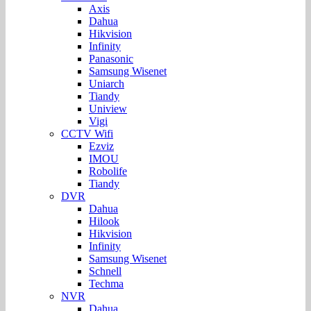
Axis
Dahua
Hikvision
Infinity
Panasonic
Samsung Wisenet
Uniarch
Tiandy
Uniview
Vigi
CCTV Wifi
Ezviz
IMOU
Robolife
Tiandy
DVR
Dahua
Hilook
Hikvision
Infinity
Samsung Wisenet
Schnell
Techma
NVR
Dahua