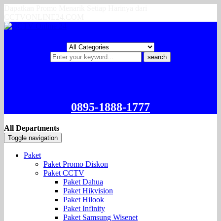
Dapatkan Promo Menarik Setiap Harinya dari
CCTVONLINE24.COM
search
0895-1888-1777
All Departments
Toggle navigation
Paket
Paket Promo Diskon
Paket CCTV
Paket Dahua
Paket Hikvision
Paket Hilook
Paket Infinity
Paket Samsung Wisenet