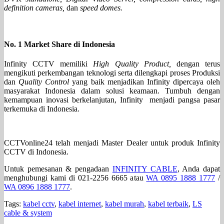
definition cameras,
dan
speed domes.
No. 1 Market Share di Indonesia
Infinity CCTV memiliki
High Quality Product,
dengan terus
mengikuti perkembangan teknologi serta dilengkapi proses Produksi
dan
Quality Control
yang baik menjadikan Infinity dipercaya oleh
masyarakat Indonesia dalam solusi keamaan. Tumbuh dengan
kemampuan inovasi berkelanjutan, Infinity menjadi pangsa pasar
terkemuka di Indonesia.
CCTVonline24 telah menjadi Master Dealer untuk produk Infinity
CCTV di Indonesia.
Untuk pemesanan & pengadaan
INFINITY CABLE
, Anda dapat
menghubungi kami di 021-2256 6665 atau
WA 0895 1888 1777
/
WA 0896 1888 1777
.
Tags:
kabel cctv
,
kabel internet
,
kabel murah
,
kabel terbaik
,
LS
cable & system