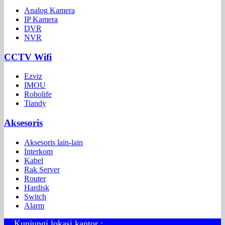
Analog Kamera
IP Kamera
DVR
NVR
CCTV Wifi
Ezviz
IMOU
Robolife
Tiandy
Aksesoris
Aksesoris lain-lain
Interkom
Kabel
Rak Server
Router
Hardisk
Switch
Alarm
Kunjungi lokasi kantor :