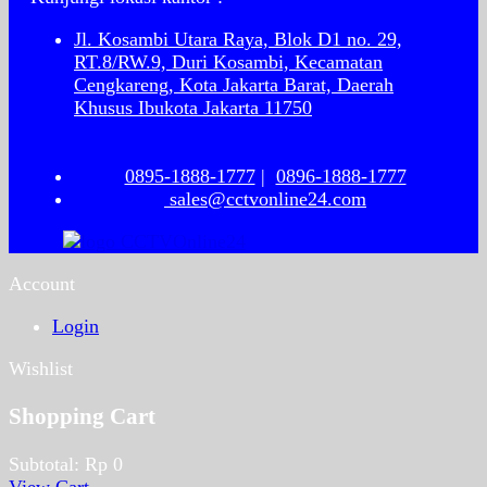
Jl. Kosambi Utara Raya, Blok D1 no. 29,
RT.8/RW.9, Duri Kosambi, Kecamatan
Cengkareng, Kota Jakarta Barat, Daerah
Khusus Ibukota Jakarta 11750
0895-1888-1777
|
0896-1888-1777
sales@cctvonline24.com
Account
Login
Wishlist
Shopping Cart
Subtotal:
Rp
0
View Cart