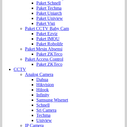
Paket Schnell
Paket Techma
Paket Uniarch
Paket Uniview
Paket Vigi
Paket CCTV Baby Cam
Paket Ezviz
Paket IMOU
Paket Robolife
Paket Mesin Absensi
Paket ZKTeco
Paket Access Control
Paket ZKTeco
CCTV
Analog Camera
Dahua
Hikvision
Hilook
Infinity
Samsung Wisenet
Schnell
Sri Camera
Techma
Uniview
IP Camera