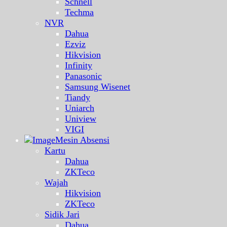
Schnell
Techma
NVR
Dahua
Ezviz
Hikvision
Infinity
Panasonic
Samsung Wisenet
Tiandy
Uniarch
Uniview
VIGI
Mesin Absensi
Kartu
Dahua
ZKTeco
Wajah
Hikvision
ZKTeco
Sidik Jari
Dahua