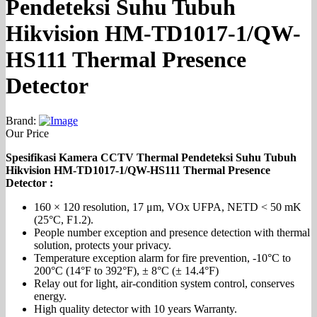
Pendeteksi Suhu Tubuh
Hikvision HM-TD1017-1/QW-
HS111 Thermal Presence
Detector
Brand:
Our Price
Spesifikasi Kamera CCTV Thermal Pendeteksi Suhu Tubuh
Hikvision HM-TD1017-1/QW-HS111 Thermal Presence
Detector :
160 × 120 resolution, 17 μm, VOx UFPA, NETD < 50 mK
(25°C, F1.2).
People number exception and presence detection with thermal
solution, protects your privacy.
Temperature exception alarm for fire prevention, -10°C to
200°C (14°F to 392°F), ± 8°C (± 14.4°F)
Relay out for light, air-condition system control, conserves
energy.
High quality detector with 10 years Warranty.