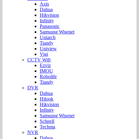
Axis
Dahua
Hikvision
Infinity
Panasonic
Samsung Wisenet
Uniarch
Tiandy
Uniview
Vigi
CCTV Wifi
Ezviz
IMOU
Robolife
Tiandy
DVR
Dahua
Hilook
Hikvision
Infinity
Samsung Wisenet
Schnell
Techma
NVR
Dahua