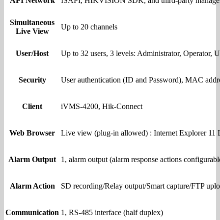
API Network
ISAPI, HIKVISION SDK, and third-party managemen
Simultaneous
Up to 20 channels
Live View
User/Host
Up to 32 users, 3 levels: Administrator, Operator, U
Security
User authentication (ID and Password), MAC addr
Client
iVMS-4200, Hik-Connect
Web Browser
Live view (plug-in allowed) : Internet Explorer 11 
Alarm Output
1, alarm output (alarm response actions configurabl
Alarm Action
SD recording/Relay output/Smart capture/FTP uplo
Communication
1, RS-485 interface (half duplex)