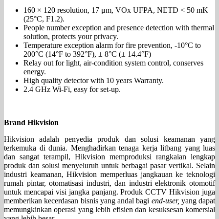
160 × 120 resolution, 17 μm, VOx UFPA, NETD < 50 mK
(25°C, F1.2).
People number exception and presence detection with thermal
solution, protects your privacy.
Temperature exception alarm for fire prevention, -10°C to
200°C (14°F to 392°F), ± 8°C (± 14.4°F)
Relay out for light, air-condition system control, conserves
energy.
High quality detector with 10 years Warranty.
2.4 GHz Wi-Fi, easy for set-up.
Brand Hikvision
Hikvision adalah penyedia produk dan solusi keamanan yang
terkemuka di dunia. Menghadirkan tenaga kerja litbang yang luas
dan sangat terampil, Hikvision memproduksi rangkaian lengkap
produk dan solusi menyeluruh untuk berbagai pasar vertikal. Selain
industri keamanan, Hikvision memperluas jangkauan ke teknologi
rumah pintar, otomatisasi industri, dan industri elektronik otomotif
untuk mencapai visi jangka panjang. Produk CCTV Hikvision juga
memberikan kecerdasan bisnis yang andal bagi
end-user,
yang dapat
memungkinkan operasi yang lebih efisien dan kesuksesan komersial
yang lebih besar.