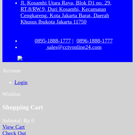
Jl. Kosambi Utara Raya, Blok D1 no. 29,
RT.8/RW.9, Duri Kosambi, Kecamatan
Cengkareng, Kota Jakarta Barat, Daerah
Khusus Ibukota Jakarta 11750
0895-1888-1777
|
0896-1888-1777
sales@cctvonline24.com
Account
Login
Wishlist
Shopping Cart
Subtotal:
Rp
0
View Cart
Check Out