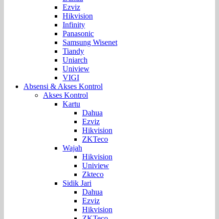
Ezviz
Hikvision
Infinity
Panasonic
Samsung Wisenet
Tiandy
Uniarch
Uniview
VIGI
Absensi & Akses Kontrol
Akses Kontrol
Kartu
Dahua
Ezviz
Hikvision
ZKTeco
Wajah
Hikvision
Uniview
Zkteco
Sidik Jari
Dahua
Ezviz
Hikvision
ZKTeco