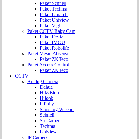
Paket Schnell
Paket Techma
Paket Uniarch
Paket Uniview
Paket Vigi
Paket CCTV Baby Cam
Paket Ezviz
Paket IMOU
Paket Robolife
Paket Mesin Absensi
Paket ZKTeco
Paket Access Control
Paket ZKTeco
CCTV
Analog Camera
Dahua
Hikvision
Hilook
Infinity
Samsung Wisenet
Schnell
Sri Camera
Techma
Uniview
IP Camera