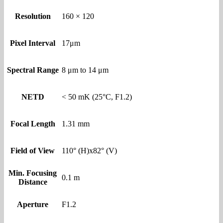
Resolution
160 × 120
Pixel Interval
17μm
Spectral Range
8 μm to 14 μm
NETD
< 50 mK (25°C, F1.2)
Focal Length
1.31 mm
Field of View
110° (H)x82° (V)
Min. Focusing
0.1 m
Distance
Aperture
F1.2