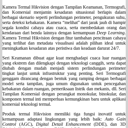
Kamera Termal Hikvision dengan Tampilan Keamanan, Termografi,
dan Komersial menjamin kesadaran situasional berlapis dalam
berbagai skenario seperti perlindungan perimeter, pengukuran suhu,
serta deteksi kebakaran. Kamera “melihat” dari jarak jauh di hampir
segala kondisi cahaya atau cuaca, serta membedakan orang dan
kendaraan dari benda lainnya dengan kemampuan
Deep Learning.
Kamera Termal Hikvision dengan fitur tambahan pencitraan cahaya
yang terlihat dan metadata visualisasi adalah pilihan ideal untuk
meningkatkan kesadaran atas peristiwa dan keadaan darurat 24/7.
Seri Keamanan dibuat agar kuat menghadapi cuaca luar ruangan
yang ekstrem dan dilengkapi dengan teknologi canggih, serta dapat
diubah dengan mudah menjadi sistem perlindungan perimeter
tingkat lanjut untuk infrastruktur yang penting. Seri Termografi
genggam dirancang dengan bentuk yang ramping dengan berbagai
model serta tampilan, juga umum digunakan untuk pencegahan
kebakaran dalam ruangan, pemeriksaan listrik dan mekanis, dll. Seri
Tampilan Komersial dengan perangkat monokular, binokular, dan
komponen termal inti memperluas kemungkinan baru untuk aplikasi
komersial teknologi termal.
Produk termal Hikvision memiliki tiga fungsi inovatif untuk
kemampuan adaptasi lingkungan yang lebih baik:
Auto Gain
Control
(AGC),
Digital Detail Enhancement
(DDE), dan 3D