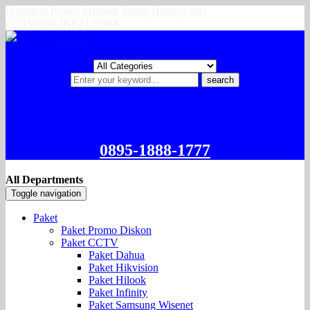
Dapatkan Promo Menarik Setiap Harinya dari
CCTVONLINE24.COM
search
0895-1888-1777
All Departments
Toggle navigation
Paket
Paket Promo Diskon
Paket CCTV
Paket Dahua
Paket Hikvision
Paket Hilook
Paket Infinity
Paket Samsung Wisenet