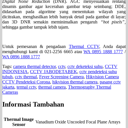
Digital Noise Reduction
(DNR). AGC menyesuaikan rentang
dinamis gambar agar kecerahan gambar tetap seimbang; DDE,
didasarkan pada algoritme yang menentukan wilayah yang
dicitrakan, menghasilkan lebih banyak detail pada gambar di layar;
dan 3D DNR semakin meminimalkan pengaruh
“hot pixels”,
sehingga gambar tampak lebih tajam.
Untuk pemesanan & pengadaan
Thermal CCTV
, Anda dapat
menghubungi kami di 021-2256 6665 atau
WA 0895 1888 1777
/
WA 0896 1888 1777
Tags:
camera thermal detector
,
cctv
,
cctv deketeksi suhu
,
CCTV
INDONESIA
,
CCTV JABODETABEK
,
cctv pendeteksi suhu
tubuh
,
cctv thermal
,
Fever Screening Camera
,
Hikvision Camera
CCTV Pendeteksi Corona
,
hikvision thermal camera
,
pasang cctv
jakarta
,
termal cctv
,
thermal camera
,
Thermography Thermal
Cameras
Informasi Tambahan
Thermal Image
Vanadium Oxide Uncooled Focal Plane Arrays
Sensor