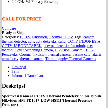
2.4 GHz Wi-Fi, easy for set-up.
CALL FOR PRICE
Compare
Ready to Ship
Categories:
CCTV
,
Hikvision
,
Thermal CCTV
Tags:
camera
thermal detector
,
cctv
,
cctv deketeksi suhu
,
CCTV INDONESIA
,
CCTV JABODETABEK
,
cctv pendeteksi suhu tubuh
,
cctv
thermal
,
Fever Screening Camera
,
Hikvision Camera CCTV
Pendeteksi Corona
,
hikvision thermal camera
,
pasang cctv jakarta
,
termal cctv
,
thermal camera
,
Thermography Thermal Cameras
Deskripsi
Tags
Informasi Tambahan
Deskripsi
Spesifikasi Kamera CCTV Thermal Pendeteksi Suhu Tubuh
Hikvision HM-TD1017-1/QW-HS111 Thermal Presence
Detector :