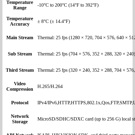
Temperature
-10°C to 200°C (14°F to 392°F)
Range
Temperature
± 8°C (± 14.4°F)
Accuracy
Main Stream
Thermal: 25 fps (1280 × 720, 704 × 576, 640 × 51
Sub Stream
Thermal: 25 fps (704 × 576, 352 × 288, 320 × 240
Third Stream
Thermal: 25 fps (320 × 240, 352 × 288, 704 × 576
Video
H.265/H.264
Compression
Protocol
IPv4/IPv6,HTTP,HTTPS,802.1x,Qos,FTP,SMT
Network
MicroSD/SDHC/SDXC card (up to 256 G) local s
Storage