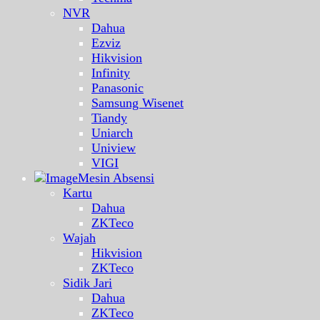
NVR
Dahua
Ezviz
Hikvision
Infinity
Panasonic
Samsung Wisenet
Tiandy
Uniarch
Uniview
VIGI
Mesin Absensi
Kartu
Dahua
ZKTeco
Wajah
Hikvision
ZKTeco
Sidik Jari
Dahua
ZKTeco