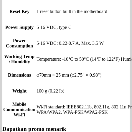
Reset Key
1 reset button built in the motherboard
Power Supply
5-16 VDC, type-C
Power
5-16 VDC: 0.22-0.7 A, Max. 3.5 W
Consumption
Working Temp
Temperature: -10°C to 50°C (14°F to 122°F) Humid
/ Humidity
Dimensions
φ70mm × 25 mm (φ2.75" × 0.98")
Weight
100 g (0.22 lb)
Mobile
Wi-Fi standard: IEEE802.11b, 802.11g, 802.11n 
Communication
WPA/WPA2, WPA-PSK/WPA2-PSK
Wi-Fi
Dapatkan promo menarik