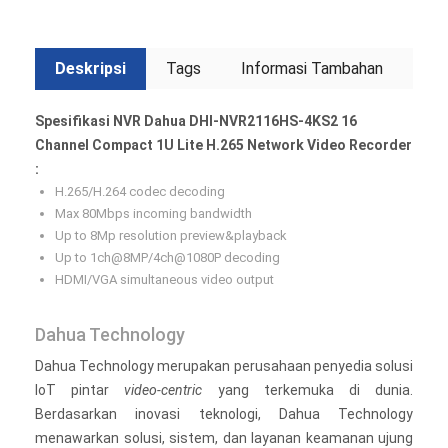
Deskripsi
Tags
Informasi Tambahan
Spesifikasi NVR Dahua DHI-NVR2116HS-4KS2 16
Channel Compact 1U Lite H.265 Network Video Recorder
:
H.265/H.264 codec decoding
Max 80Mbps incoming bandwidth
Up to 8Mp resolution preview&playback
Up to 1ch@8MP/4ch@1080P decoding
HDMI/VGA simultaneous video output
Dahua Technology
Dahua Technology merupakan perusahaan penyedia solusi
IoT pintar
video-centric
yang terkemuka di dunia.
Berdasarkan inovasi teknologi, Dahua Technology
menawarkan solusi, sistem, dan layanan keamanan ujung