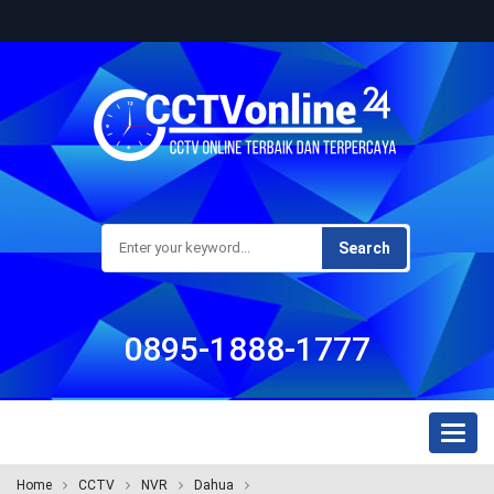
Search
0895-1888-1777
Toggl
naviga
Home
CCTV
NVR
Dahua