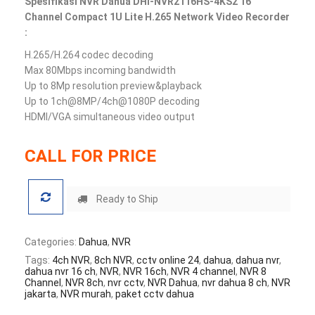
Spesifikasi NVR Dahua DHI-NVR2116HS-4KS2 16
Channel Compact 1U Lite H.265 Network Video Recorder
:
H.265/H.264 codec decoding
Max 80Mbps incoming bandwidth
Up to 8Mp resolution preview&playback
Up to 1ch@8MP/4ch@1080P decoding
HDMI/VGA simultaneous video output
CALL FOR PRICE
Ready to Ship
Categories:
Dahua
,
NVR
Tags:
4ch NVR
,
8ch NVR
,
cctv online 24
,
dahua
,
dahua nvr
,
dahua nvr 16 ch
,
NVR
,
NVR 16ch
,
NVR 4 channel
,
NVR 8
Channel
,
NVR 8ch
,
nvr cctv
,
NVR Dahua
,
nvr dahua 8 ch
,
NVR
jakarta
,
NVR murah
,
paket cctv dahua