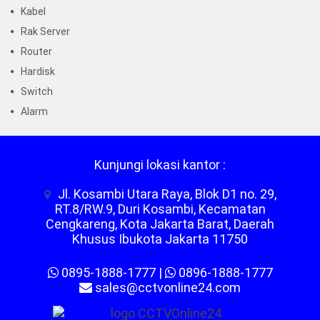
Kabel
Rak Server
Router
Hardisk
Switch
Alarm
Kunjungi lokasi kantor :
Jl. Kosambi Utara Raya, Blok D1 no. 29,
RT.8/RW.9, Duri Kosambi, Kecamatan
Cengkareng, Kota Jakarta Barat, Daerah
Khusus Ibukota Jakarta 11750
0895-1888-1777
|
0896-1888-1777
sales@cctvonline24.com