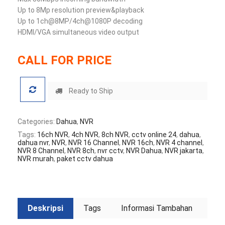
Up to 8Mp resolution preview&playback
Up to 1ch@8MP/4ch@1080P decoding
HDMI/VGA simultaneous video output
CALL FOR PRICE
Ready to Ship
Categories:
Dahua
,
NVR
Tags:
16ch NVR
,
4ch NVR
,
8ch NVR
,
cctv online 24
,
dahua
,
dahua nvr
,
NVR
,
NVR 16 Channel
,
NVR 16ch
,
NVR 4 channel
,
NVR 8 Channel
,
NVR 8ch
,
nvr cctv
,
NVR Dahua
,
NVR jakarta
,
NVR murah
,
paket cctv dahua
Deskripsi
Tags
Informasi Tambahan