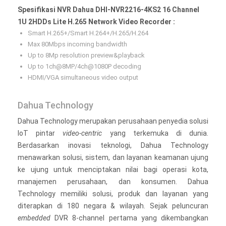
Spesifikasi NVR Dahua DHI-NVR2216-4KS2 16 Channel
1U 2HDDs Lite H.265 Network Video Recorder :
Smart H.265+/Smart H.264+/H.265/H.264
Max 80Mbps incoming bandwidth
Up to 8Mp resolution preview&playback
Up to 1ch@8MP/4ch@1080P decoding
HDMI/VGA simultaneous video output
Dahua Technology
Dahua Technology merupakan perusahaan penyedia solusi
IoT pintar
video-centric
yang terkemuka di dunia.
Berdasarkan inovasi teknologi, Dahua Technology
menawarkan solusi, sistem, dan layanan keamanan ujung
ke ujung untuk menciptakan nilai bagi operasi kota,
manajemen perusahaan, dan konsumen. Dahua
Technology memiliki solusi, produk dan layanan yang
diterapkan di 180 negara & wilayah. Sejak peluncuran
embedded
DVR 8-channel pertama yang dikembangkan