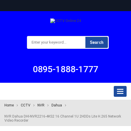
Search
0895-1888-1777
Toggl
naviga
Home
CCTV
NVR
Dahua
NVR Dahua DHI-NVR2216-4KS2 16 Channel 1U 2HDDs Lite H.265 Network
Video Recorder