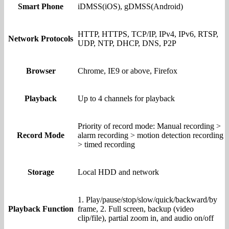
Smart Phone
iDMSS(iOS), gDMSS(Android)
HTTP, HTTPS, TCP/IP, IPv4, IPv6, RTSP,
Network Protocols
UDP, NTP, DHCP, DNS, P2P
Browser
Chrome, IE9 or above, Firefox
Playback
Up to 4 channels for playback
Priority of record mode: Manual recording >
Record Mode
alarm recording > motion detection recording
> timed recording
Storage
Local HDD and network
1. Play/pause/stop/slow/quick/backward/by
Playback Function
frame, 2. Full screen, backup (video
clip/file), partial zoom in, and audio on/off