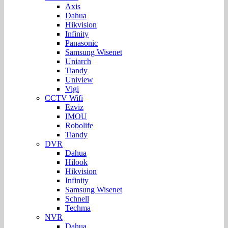
Axis
Dahua
Hikvision
Infinity
Panasonic
Samsung Wisenet
Uniarch
Tiandy
Uniview
Vigi
CCTV Wifi
Ezviz
IMOU
Robolife
Tiandy
DVR
Dahua
Hilook
Hikvision
Infinity
Samsung Wisenet
Schnell
Techma
NVR
Dahua