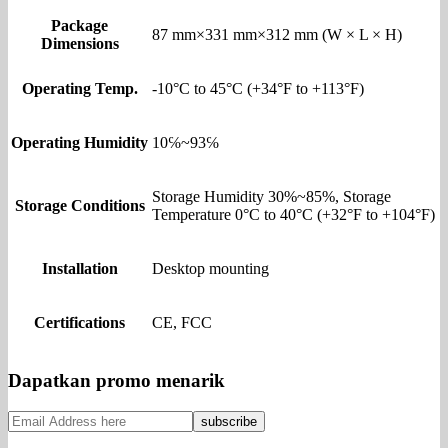
Package
87 mm×331 mm×312 mm (W × L × H)
Dimensions
Operating Temp.
-10°C to 45°C (+34°F to +113°F)
Operating Humidity
10℅~93℅
Storage Humidity 30%~85%, Storage
Storage Conditions
Temperature 0°C to 40°C (+32°F to +104°F)
Installation
Desktop mounting
Certifications
CE, FCC
Dapatkan promo menarik