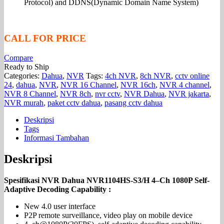
Protocol) and DDNS(Dynamic Domain Name System)
CALL FOR PRICE
Compare
Ready to Ship
Categories:
Dahua
,
NVR
Tags:
4ch NVR
,
8ch NVR
,
cctv online
24
,
dahua
,
NVR
,
NVR 16 Channel
,
NVR 16ch
,
NVR 4 channel
,
NVR 8 Channel
,
NVR 8ch
,
nvr cctv
,
NVR Dahua
,
NVR jakarta
,
NVR murah
,
paket cctv dahua
,
pasang cctv dahua
Deskripsi
Tags
Informasi Tambahan
Deskripsi
Spesifikasi NVR Dahua NVR1104HS-S3/H 4–Ch 1080P Self-
Adaptive Decoding Capability :
New 4.0 user interface
P2P remote surveillance, video play on mobile device