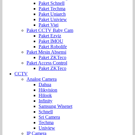
Paket Schnell
Paket Techma
Paket Uniarch
Paket Uniview
Paket Vigi
Paket CCTV Baby Cam
Paket Ezviz
Paket IMOU
Paket Robolife
Paket Mesin Absensi
Paket ZKTeco
Paket Access Control
Paket ZKTeco
CCTV
Analog Camera
Dahua
Hikvision
Hilook
Infinity
Samsung Wisenet
Schnell
Sri Camera
Techma
Uniview
IP Camera