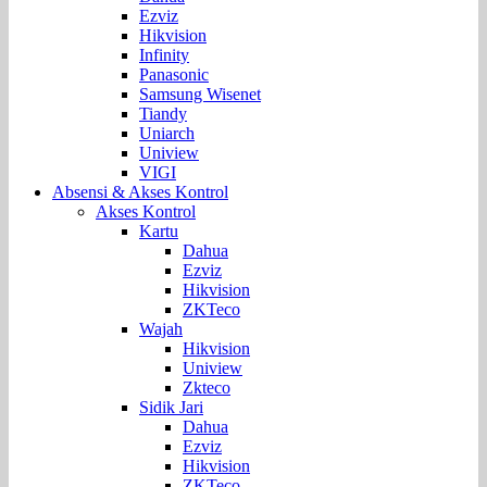
Ezviz
Hikvision
Infinity
Panasonic
Samsung Wisenet
Tiandy
Uniarch
Uniview
VIGI
Absensi & Akses Kontrol
Akses Kontrol
Kartu
Dahua
Ezviz
Hikvision
ZKTeco
Wajah
Hikvision
Uniview
Zkteco
Sidik Jari
Dahua
Ezviz
Hikvision
ZKTeco