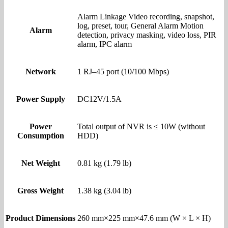
Alarm Linkage Video recording, snapshot,
log, preset, tour, General Alarm Motion
Alarm
detection, privacy masking, video loss, PIR
alarm, IPC alarm
Network
1 RJ–45 port (10/100 Mbps)
Power Supply
DC12V/1.5A
Power
Total output of NVR is ≤ 10W (without
Consumption
HDD)
Net Weight
0.81 kg (1.79 lb)
Gross Weight
1.38 kg (3.04 lb)
Product Dimensions
260 mm×225 mm×47.6 mm (W × L × H)