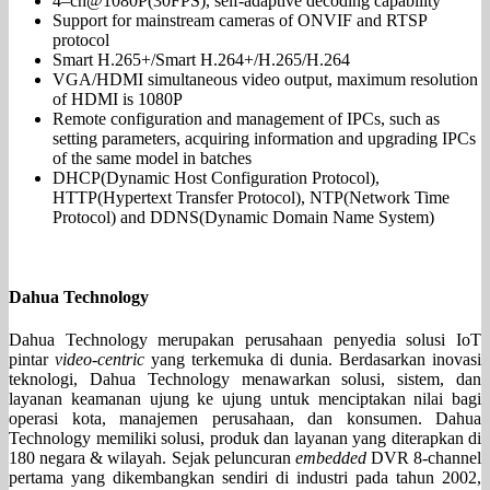
4–ch@1080P(30FPS), self-adaptive decoding capability
Support for mainstream cameras of ONVIF and RTSP
protocol
Smart H.265+/Smart H.264+/H.265/H.264
VGA/HDMI simultaneous video output, maximum resolution
of HDMI is 1080P
Remote configuration and management of IPCs, such as
setting parameters, acquiring information and upgrading IPCs
of the same model in batches
DHCP(Dynamic Host Configuration Protocol),
HTTP(Hypertext Transfer Protocol), NTP(Network Time
Protocol) and DDNS(Dynamic Domain Name System)
Dahua Technology
Dahua Technology merupakan perusahaan penyedia solusi IoT
pintar
video-centric
yang terkemuka di dunia. Berdasarkan inovasi
teknologi, Dahua Technology menawarkan solusi, sistem, dan
layanan keamanan ujung ke ujung untuk menciptakan nilai bagi
operasi kota, manajemen perusahaan, dan konsumen. Dahua
Technology memiliki solusi, produk dan layanan yang diterapkan di
180 negara & wilayah. Sejak peluncuran
embedded
DVR 8-channel
pertama yang dikembangkan sendiri di industri pada tahun 2002,