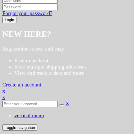
Forgot your password?
NEW HERE?
Registration is free and easy!
Faster checkout
Save multiple shipping addresses
View and track orders and more
Create an account
x
x
X
vertical menu
Toggle navigation