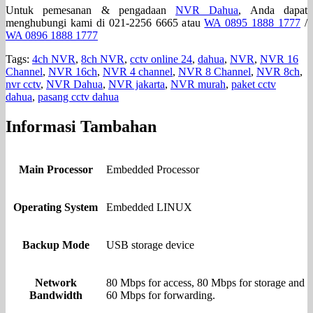
Untuk pemesanan & pengadaan
NVR Dahua
, Anda dapat
menghubungi kami di 021-2256 6665 atau
WA 0895 1888 1777
/
WA 0896 1888 1777
Tags:
4ch NVR
,
8ch NVR
,
cctv online 24
,
dahua
,
NVR
,
NVR 16
Channel
,
NVR 16ch
,
NVR 4 channel
,
NVR 8 Channel
,
NVR 8ch
,
nvr cctv
,
NVR Dahua
,
NVR jakarta
,
NVR murah
,
paket cctv
dahua
,
pasang cctv dahua
Informasi Tambahan
Main Processor
Embedded Processor
Operating System
Embedded LINUX
Backup Mode
USB storage device
Network
80 Mbps for access, 80 Mbps for storage and
Bandwidth
60 Mbps for forwarding.