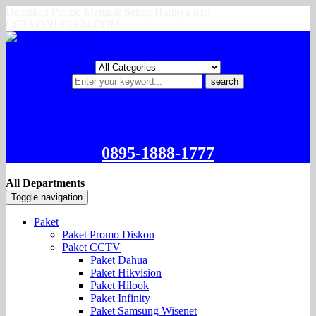
Dapatkan Promo Menarik Setiap Harinya dari
CCTVONLINE24.COM
search
0895-1888-1777
All Departments
Toggle navigation
Paket
Paket Promo Diskon
Paket CCTV
Paket Dahua
Paket Hikvision
Paket Hilook
Paket Infinity
Paket Samsung Wisenet