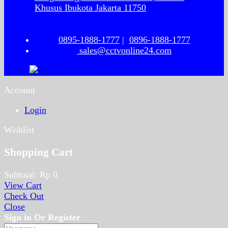
Khusus Ibukota Jakarta 11750
0895-1888-1777
|
0896-1888-1777
sales@cctvonline24.com
Account
Login
Wishlist
Shopping Cart
Subtotal:
Rp
0
View Cart
Check Out
Close
Sign in Or Register