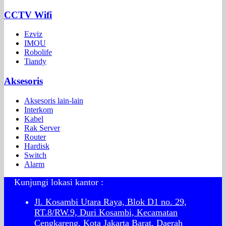
CCTV Wifi
Ezviz
IMOU
Robolife
Tiandy
Aksesoris
Aksesoris lain-lain
Interkom
Kabel
Rak Server
Router
Hardisk
Switch
Alarm
Kunjungi lokasi kantor :
Jl. Kosambi Utara Raya, Blok D1 no. 29,
RT.8/RW.9, Duri Kosambi, Kecamatan
Cengkareng, Kota Jakarta Barat, Daerah