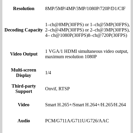
Resolution
8MP/5MP/4MP/3MP/1080P/720P/D1/CIF
1–ch@8MP(30FPS) or 1–ch@5MP(30FPS),
Decoding Capacity
2–ch@4MP(30FPS) or 2–ch@3MP(30FPS),
4– ch@1080P(30FPS)8–ch@720P(30FPS)
1 VGA/1 HDMI simultaneous video output,
Video Output
maximum resolution 1080P
Multi-screen
1/4
Display
Third-party
Onvif, RTSP
Support
Video
Smart H.265+/Smart H.264+/H.265/H.264
Audio
PCM/G711A/G711U/G726/AAC