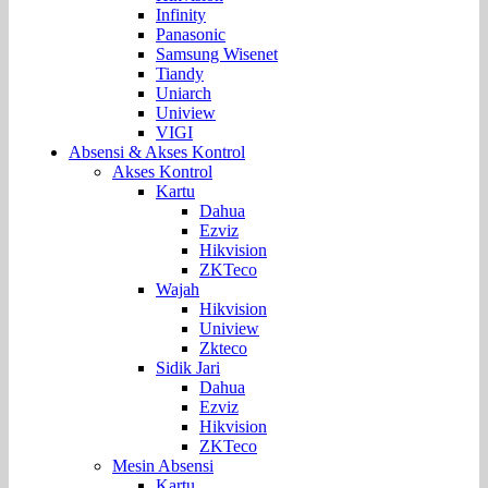
Infinity
Panasonic
Samsung Wisenet
Tiandy
Uniarch
Uniview
VIGI
Absensi & Akses Kontrol
Akses Kontrol
Kartu
Dahua
Ezviz
Hikvision
ZKTeco
Wajah
Hikvision
Uniview
Zkteco
Sidik Jari
Dahua
Ezviz
Hikvision
ZKTeco
Mesin Absensi
Kartu