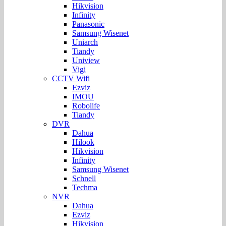
Hikvision
Infinity
Panasonic
Samsung Wisenet
Uniarch
Tiandy
Uniview
Vigi
CCTV Wifi
Ezviz
IMOU
Robolife
Tiandy
DVR
Dahua
Hilook
Hikvision
Infinity
Samsung Wisenet
Schnell
Techma
NVR
Dahua
Ezviz
Hikvision