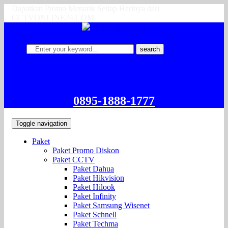
Dapatkan Promo Menarik Setiap Harinya dari
CCTVONLINE24.COM
search
0895-1888-1777
Toggle navigation
Paket
Paket Promo Diskon
Paket CCTV
Paket Dahua
Paket Hikvision
Paket Hilook
Paket Infinity
Paket Samsung Wisenet
Paket Schnell
Paket Techma