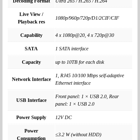
Decoding Format
Ultra 265 / H.265 / H.264
Live View /
1080p/960p/720p/D1/2CIF/CIF
Playback res
Capability
4 x 1080p@20, 4 x 720p@30
SATA
1 SATA interface
Capacity
up to 10TB for each disk
1, RJ45 10/100 Mbps self-adaptive
Network Interface
Ethernet interface
Front panel: 1 × USB 2.0, Rear
USB Interface
panel: 1 × USB 2.0
Power Supply
12V DC
Power
≤3.2 W (without HDD)
Consumption