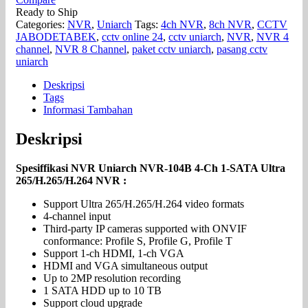
Ready to Ship
Categories:
NVR
,
Uniarch
Tags:
4ch NVR
,
8ch NVR
,
CCTV
JABODETABEK
,
cctv online 24
,
cctv uniarch
,
NVR
,
NVR 4
channel
,
NVR 8 Channel
,
paket cctv uniarch
,
pasang cctv
uniarch
Deskripsi
Tags
Informasi Tambahan
Deskripsi
Spesiffikasi NVR Uniarch NVR-104B 4-Ch 1-SATA Ultra
265/H.265/H.264 NVR :
Support Ultra 265/H.265/H.264 video formats
4-channel input
Third-party IP cameras supported with ONVIF
conformance: Profile S, Profile G, Profile T
Support 1-ch HDMI, 1-ch VGA
HDMI and VGA simultaneous output
Up to 2MP resolution recording
1 SATA HDD up to 10 TB
Support cloud upgrade