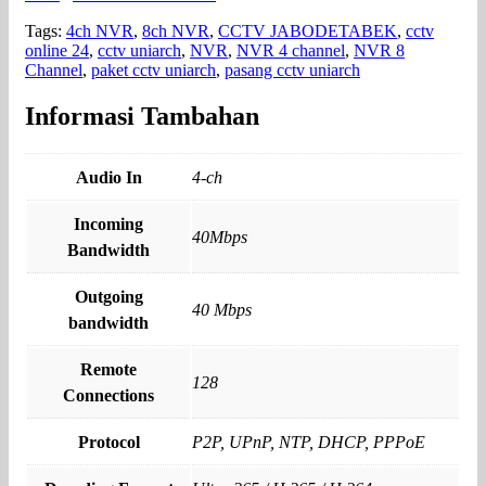
Tags:
4ch NVR
,
8ch NVR
,
CCTV JABODETABEK
,
cctv
online 24
,
cctv uniarch
,
NVR
,
NVR 4 channel
,
NVR 8
Channel
,
paket cctv uniarch
,
pasang cctv uniarch
Informasi Tambahan
Audio In
4-ch
Incoming
40Mbps
Bandwidth
Outgoing
40 Mbps
bandwidth
Remote
128
Connections
Protocol
P2P, UPnP, NTP, DHCP, PPPoE