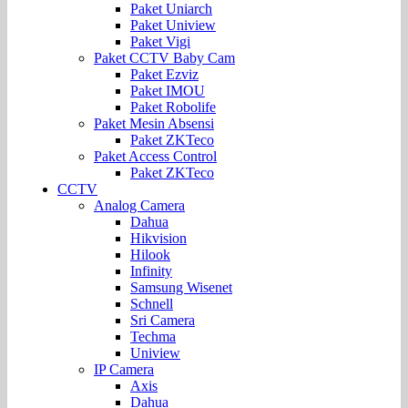
Paket Uniarch
Paket Uniview
Paket Vigi
Paket CCTV Baby Cam
Paket Ezviz
Paket IMOU
Paket Robolife
Paket Mesin Absensi
Paket ZKTeco
Paket Access Control
Paket ZKTeco
CCTV
Analog Camera
Dahua
Hikvision
Hilook
Infinity
Samsung Wisenet
Schnell
Sri Camera
Techma
Uniview
IP Camera
Axis
Dahua