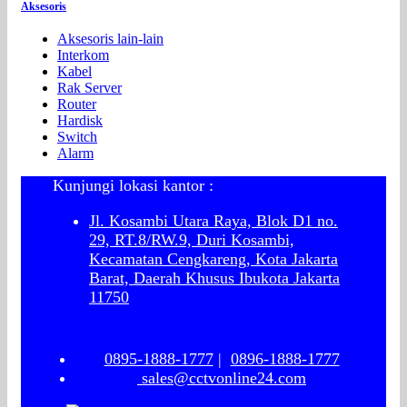
Aksesoris
Aksesoris lain-lain
Interkom
Kabel
Rak Server
Router
Hardisk
Switch
Alarm
Kunjungi lokasi kantor :
Jl. Kosambi Utara Raya, Blok D1 no.
29, RT.8/RW.9, Duri Kosambi,
Kecamatan Cengkareng, Kota Jakarta
Barat, Daerah Khusus Ibukota Jakarta
11750
0895-1888-1777
|
0896-1888-1777
sales@cctvonline24.com