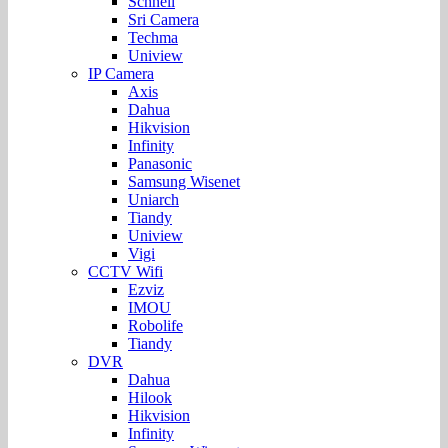
Schnell
Sri Camera
Techma
Uniview
IP Camera
Axis
Dahua
Hikvision
Infinity
Panasonic
Samsung Wisenet
Uniarch
Tiandy
Uniview
Vigi
CCTV Wifi
Ezviz
IMOU
Robolife
Tiandy
DVR
Dahua
Hilook
Hikvision
Infinity