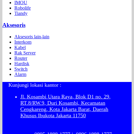
IMOU
Robolife
Tiandy
Aksesoris
Aksesoris lain-lain
Interkom
Kabel
Rak Server
Router
Hardisk
Switch
Alarm
Kunjungi lokasi kantor :
Jl. Kosambi Utara Raya, Blok D1 no. 29,
RT.8/RW.9, Duri Kosambi, Kecamatan
Cengkareng, Kota Jakarta Barat, Daerah
Khusus Ibukota Jakarta 11750