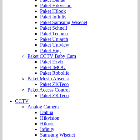
Paket Hikvision
Paket Hilook
Paket Infinity
Paket Samsung Wisenet
Paket Schnell
Paket Techma
Paket Uniarch
Paket Uniview
Paket Vigi
Paket CCTV Baby Cam
Paket Ezviz
Paket IMOU
Paket Robolife
Paket Mesin Absensi
Paket ZKTeco
Paket Access Control
Paket ZKTeco
CCTV
Analog Camera
Dahua
Hikvision
Hilook
Infinity
Samsung Wisenet