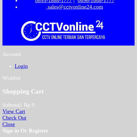
0895-1888-1777
|
0896-1888-1777
sales@cctvonline24.com
Account
Login
Wishlist
Shopping Cart
Subtotal:
Rp
0
View Cart
Check Out
Close
Sign in Or Register