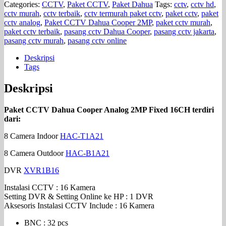
Categories:
CCTV
,
Paket CCTV
,
Paket Dahua
Tags:
cctv
,
cctv hd
,
cctv murah
,
cctv terbaik
,
cctv termurah paket cctv
,
paket cctv
,
paket
cctv analog
,
Paket CCTV Dahua Cooper 2MP
,
paket cctv murah
,
paket cctv terbaik
,
pasang cctv Dahua Cooper
,
pasang cctv jakarta
,
pasang cctv murah
,
pasang cctv online
Deskripsi
Tags
Deskripsi
Paket CCTV Dahua Cooper Analog 2MP Fixed 16CH terdiri
dari:
8 Camera Indoor
HAC-T1A21
8 Camera Outdoor
HAC-B1A21
DVR
XVR1B16
Instalasi CCTV : 16 Kamera
Setting DVR & Setting Online ke HP : 1 DVR
Aksesoris Instalasi CCTV Include : 16 Kamera
BNC : 32 pcs