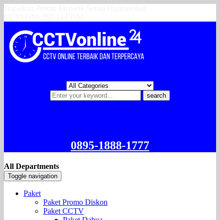
Dapatkan Promo Menarik Setiap Harinya dari
CCTVONLINE24.COM
search
0895-1888-1777
All Departments
Toggle navigation
Paket
Paket Promo Diskon
Paket CCTV
Paket Dahua