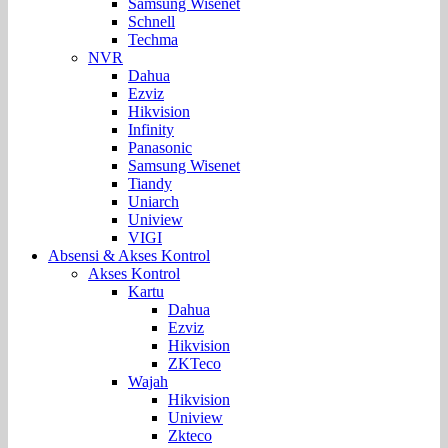
Samsung Wisenet
Schnell
Techma
NVR
Dahua
Ezviz
Hikvision
Infinity
Panasonic
Samsung Wisenet
Tiandy
Uniarch
Uniview
VIGI
Absensi & Akses Kontrol
Akses Kontrol
Kartu
Dahua
Ezviz
Hikvision
ZKTeco
Wajah
Hikvision
Uniview
Zkteco