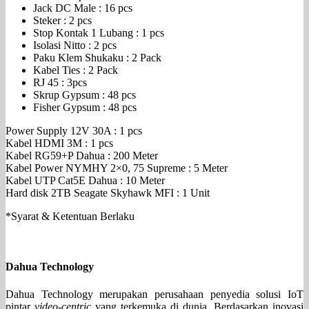
Jack DC Male : 16 pcs
Steker : 2 pcs
Stop Kontak 1 Lubang : 1 pcs
Isolasi Nitto : 2 pcs
Paku Klem Shukaku : 2 Pack
Kabel Ties : 2 Pack
RJ 45 : 3pcs
Skrup Gypsum : 48 pcs
Fisher Gypsum : 48 pcs
Power Supply 12V 30A : 1 pcs
Kabel HDMI 3M : 1 pcs
Kabel RG59+P Dahua : 200 Meter
Kabel Power NYMHY 2×0, 75 Supreme : 5 Meter
Kabel UTP Cat5E Dahua : 10 Meter
Hard disk 2TB Seagate Skyhawk MFI : 1 Unit
*Syarat & Ketentuan Berlaku
Dahua Technology
Dahua Technology merupakan perusahaan penyedia solusi IoT
pintar
video-centric
yang terkemuka di dunia. Berdasarkan inovasi