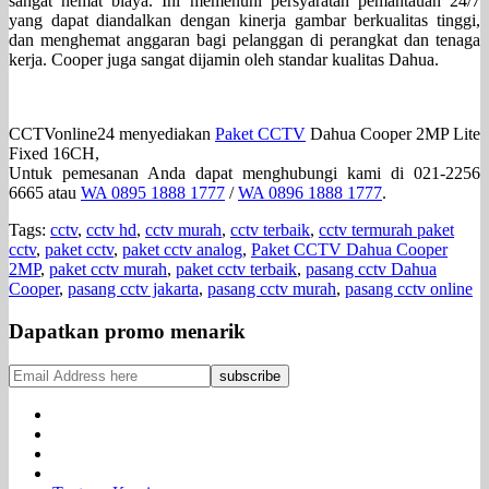
sangat hemat biaya. Ini memenuhi persyaratan pemantauan 24/7
yang dapat diandalkan dengan kinerja gambar berkualitas tinggi,
dan menghemat anggaran bagi pelanggan di perangkat dan tenaga
kerja. Cooper juga sangat dijamin oleh standar kualitas Dahua.
CCTVonline24 menyediakan
Paket CCTV
Dahua Cooper 2MP Lite
Fixed 16CH,
Untuk pemesanan Anda dapat menghubungi kami di 021-2256
6665 atau
WA 0895 1888 1777
/
WA 0896 1888 1777
.
Tags:
cctv
,
cctv hd
,
cctv murah
,
cctv terbaik
,
cctv termurah paket
cctv
,
paket cctv
,
paket cctv analog
,
Paket CCTV Dahua Cooper
2MP
,
paket cctv murah
,
paket cctv terbaik
,
pasang cctv Dahua
Cooper
,
pasang cctv jakarta
,
pasang cctv murah
,
pasang cctv online
Dapatkan promo menarik