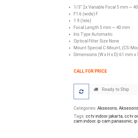
1/3″ 2x Variable Focal 5 mm ~ 
F1.6 (wide) F
1.9 (tele)
Focal Length 5 mm ~ 40 mm
Iris Type Automatic
Optical Filter Size None
Mount Special C-Mount, (CS-Mou
Dimensions (W x H x D) 61 mm 
CALL FOR PRICE
Ready to Ship
Categories:
Aksesoris
,
Aksesoris 
Tags:
cctv indoor jakarta
,
cctv on
cam indoor
,
ip cam panasonic
,
i