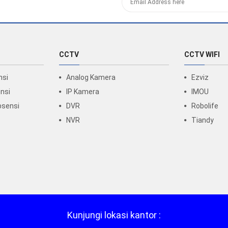
CCTV
CCTV WIFI
nsi
Analog Kamera
Ezviz
nsi
IP Kamera
IMOU
bsensi
DVR
Robolife
NVR
Tiandy
Kunjungi lokasi kantor :