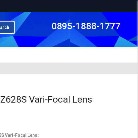
0895-1888-1777
arch
Subto
Z628S Vari-Focal Lens
S Vari-Focal Lens :