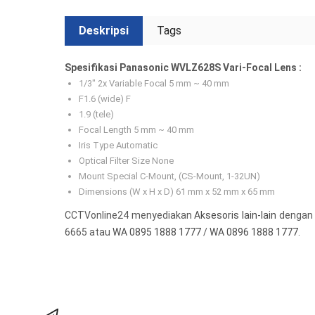
Deskripsi
Tags
Spesifikasi Panasonic WVLZ628S Vari-Focal Lens :
1/3″ 2x Variable Focal 5 mm ~ 40 mm
F1.6 (wide) F
1.9 (tele)
Focal Length 5 mm ~ 40 mm
Iris Type Automatic
Optical Filter Size None
Mount Special C-Mount, (CS-Mount, 1-32UN)
Dimensions (W x H x D) 61 mm x 52 mm x 65 mm
CCTVonline24 menyediakan
Aksesoris lain-lain
dengan 
6665 atau
WA 0895 1888 1777
/
WA 0896 1888 1777
.