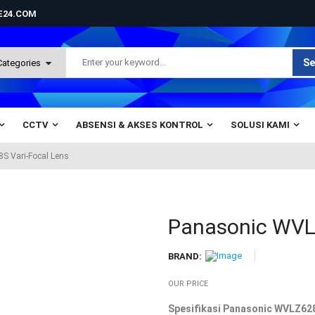
NE24.COM
Se
CCTV
ABSENSI & AKSES KONTROL
SOLUSI KAMI
S Vari-Focal Lens
Panasonic WVL
BRAND:
OUR PRICE
Spesifikasi Panasonic WVLZ628