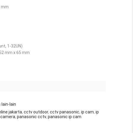
40 mm
nt, 1-32UN)
x 52 mm x 65 mm
lain-lain
line jakarta
,
cctv outdoor
,
cctv panasonic
,
ip cam
,
ip
p camera
,
panasonic cctv
,
panasonic ip cam