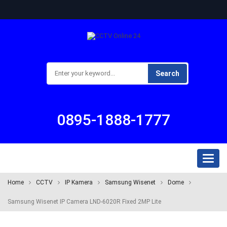
Search
0895-1888-1777
Toggl
naviga
Home
CCTV
IP Kamera
Samsung Wisenet
Dome
Samsung Wisenet IP Camera LND-6020R Fixed 2MP Lite