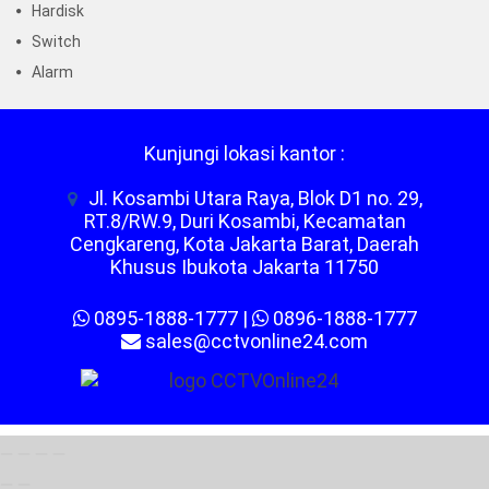
Hardisk
Switch
Alarm
Kunjungi lokasi kantor :
Jl. Kosambi Utara Raya, Blok D1 no. 29,
RT.8/RW.9, Duri Kosambi, Kecamatan
Cengkareng, Kota Jakarta Barat, Daerah
Khusus Ibukota Jakarta 11750
0895-1888-1777
|
0896-1888-1777
sales@cctvonline24.com