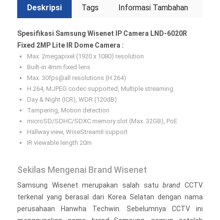
Deskripsi
Tags
Informasi Tambahan
Spesifikasi Samsung Wisenet IP Camera LND-6020R
Fixed 2MP Lite IR Dome Camera :
Max. 2megapixel (1920 x 1080) resolution
Built-in 4mm fixed lens
Max. 30fps@all resolutions (H.264)
H.264, MJPEG codec supported, Multiple streaming
Day & Night (ICR), WDR (120dB)
Tampering, Motion detection
microSD/SDHC/SDXC memory slot (Max. 32GB), PoE
Hallway view, WiseStreamII support
IR viewable length 20m
Sekilas Mengenai Brand Wisenet
Samsung Wisenet merupakan salah satu
brand
CCTV
terkenal yang berasal dari Korea Selatan dengan nama
perusahaan Hanwha Techwin. Sebelumnya CCTV ini