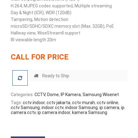
H.264, MJPEG codec supported, Multiple streaming
Day & Night (ICR), WDR (120dB)
Tampering, Motion detection
microSD/SDHC/SDXC memory slot (Max. 32GB), PoE
Hallway view, WiseStreamII support
IR viewable length 20m
CALL FOR PRICE
Ready to Ship
Categories:
CCTV
,
Dome
,
IP Kamera
,
Samsung Wisenet
Tags:
cctv indoor
,
cctv jakarta
,
cctv murah
,
cctv online
,
cctv Samsung
,
indoor cctv
,
indoor Samsung
,
ip camera
,
ip
camera cctv
,
ip camera indoor
,
kamera Samsung