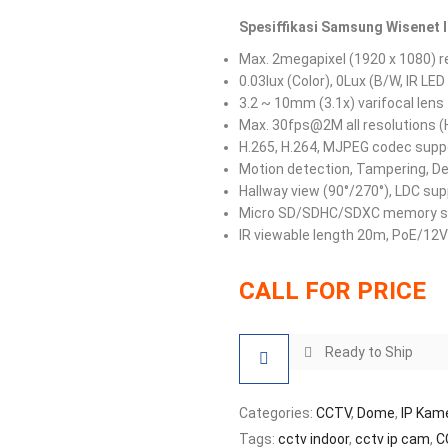
Spesiffikasi Samsung Wisenet
Max. 2megapixel (1920 x 1080) r
0.03lux (Color), 0Lux (B/W, IR LED
3.2 ~ 10mm (3.1x) varifocal lens
Max. 30fps@2M all resolutions (
H.265, H.264, MJPEG codec suppo
Motion detection, Tampering, D
Hallway view (90°/270°), LDC sup
Micro SD/SDHC/SDXC memory sl
IR viewable length 20m, PoE/12
CALL FOR PRICE
Ready to Ship
Categories:
CCTV
,
Dome
,
IP Kam
Tags:
cctv indoor
,
cctv ip cam
,
C