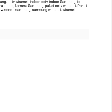
sung
,
cctv wisenet
,
indoor cctv
,
indoor Samsung
,
ip
ra indoor
,
kamera Samsung
,
paket cctv wisenet
,
Paket
 wisenet
,
samsung
,
samsung wisenet
,
wisenet