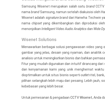
Samsung Wisenet merupakan salah satu
brand
CCTV t
nama
brand
Samsung, namun setelah diakuisisi oleh H
Wisenet adalah
signature brand
dari Hanwha Techwin yan
nama
chipset
yang dikembangkan dan diproduksi oleh
menonjolkan
Intelligent Video Audio Analytics
dan
Wide Dy
Wisenet Solutions
Menawarkan berbagai solusi pengawasan video yang op
gambar yang jelas, desain yang nyaman, dan analitik
analisis untuk meningkatkan bisnis dan bahkan pemasa
Fitur yang mudah digunakan dan intuitif dirancang dar
dan kenyamanan kami yang unik menghemat waktu da
dioptimalkan untuk situs bisnis seperti
outlet
ritel, ba
pilihan selangkah lebih maju dari pesaing. Lebih jauh
kebebasan yang lebih besar.
Untuk pemesanan & pengadaan
CCTV Wisenet
, Anda 