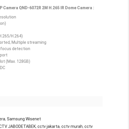
 IP Camera QND-6072R 2M H.265 IR Dome Camera :
esolution
 on)
H.265/H.264)
rted, Multiple streaming
efocus detection
port
ot (Max. 128GB)
VDC
era
,
Samsung Wisenet
CTV JABODETABEK
,
cctv jakarta
,
cctv murah
,
cctv