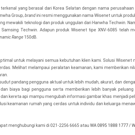
erkenal yang berasal dari Korea Selatan dengan nama perusahaa
anwha Group,
brand
ini resmi menggunakan nama Wisenet untuk produ
g mewakili teknologi dan produk unggulan dari Hanwha Techwin. Nama 
 Samsing Techwin. Adapun produk Wisenet tipe XNV-6085 telah m
namic Range
150dB.
timal untuk melayani semua kebutuhan klien kami. Solusi Wisenet 
 cerdas. Melihat melampaui peralatan keamanan, kami memberikan n
ran.
i sudut pandang pengguna aktual untuk lebih mudah, akurat, dan deng
n biaya bagi pengguna serta memberikan lebih banyak peluang da
nk, dan kereta api mampu mengubah informasi gambar khas menjadi p
, solusi keamanan rumah yang cerdas untuk individu dan keluarga mena
dapat menghubungi kami di 021-2256 6665 atau
WA 0895 1888 1777
/
W