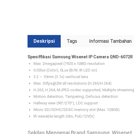
Deskripsi
Tags
Informasi Tambahan
Spesiffikasi Samsung Wisenet IP Camera QND-6072R 
Max. 2megapixel (1920 x 1080) resolution
0.03lux (Color), 0Lux (B/W, IR LED on)
3.2 ~ 10mm (3.1x) varifocal lens
Max. 30fps@2M all resolutions (H.265/H.264)
H.265, H.264, MJPEG codec supported, Multiple streamin
Motion detection, Tampering, Defocus detection
Hallway view (90°/270°), LDC support
Micro SD/SDHC/SDXC memory slot (Max. 128GB)
IR viewable length 20m, PoE/12VDC
Sekilas Mengenai Brand Samsung Wisenet