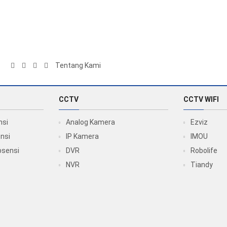
Tentang Kami
CCTV
CCTV WIFI
nsi
Analog Kamera
Ezviz
nsi
IP Kamera
IMOU
bsensi
DVR
Robolife
NVR
Tiandy