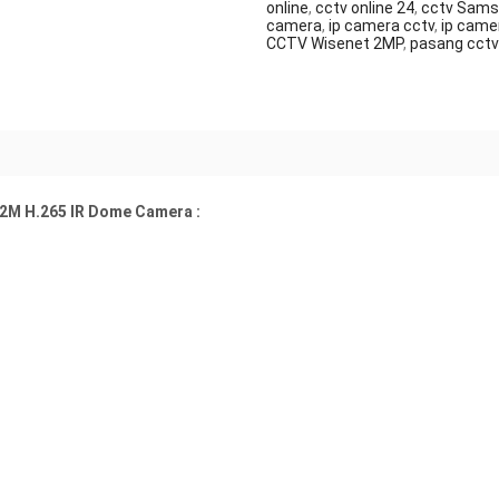
online
,
cctv online 24
,
cctv Sam
camera
,
ip camera cctv
,
ip came
CCTV Wisenet 2MP
,
pasang cctv
2M H.265 IR Dome Camera :
g