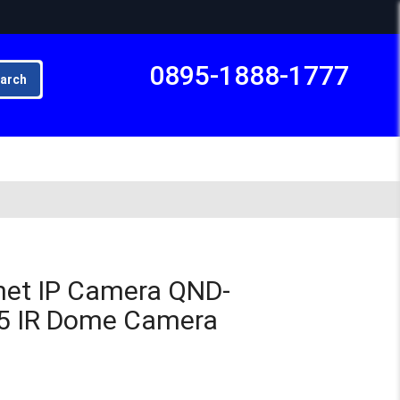
0895-1888-1777
arch
Subto
et IP Camera QND-
5 IR Dome Camera