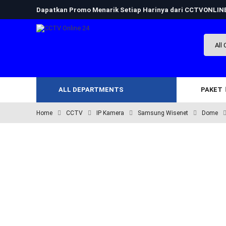
Dapatkan Promo Menarik Setiap Harinya dari CCTVONLI
ALL DEPARTMENTS
PAKET
Home
CCTV
IP Kamera
Samsung Wisenet
Dome