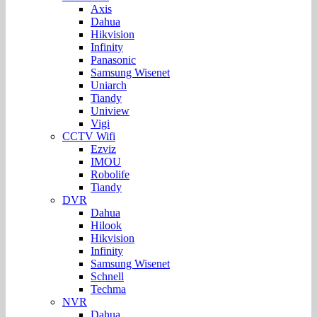
Axis
Dahua
Hikvision
Infinity
Panasonic
Samsung Wisenet
Uniarch
Tiandy
Uniview
Vigi
CCTV Wifi
Ezviz
IMOU
Robolife
Tiandy
DVR
Dahua
Hilook
Hikvision
Infinity
Samsung Wisenet
Schnell
Techma
NVR
Dahua