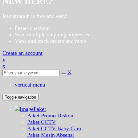
NEW HERE?
Registration is free and easy!
Faster checkout
Save multiple shipping addresses
View and track orders and more
Create an account
x
x
X
vertical menu
Toggle navigation
Paket
Paket Promo Diskon
Paket CCTV
Paket CCTV Baby Cam
Paket Mesin Absensi