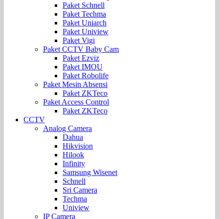
Paket Schnell
Paket Techma
Paket Uniarch
Paket Uniview
Paket Vigi
Paket CCTV Baby Cam
Paket Ezviz
Paket IMOU
Paket Robolife
Paket Mesin Absensi
Paket ZKTeco
Paket Access Control
Paket ZKTeco
CCTV
Analog Camera
Dahua
Hikvision
Hilook
Infinity
Samsung Wisenet
Schnell
Sri Camera
Techma
Uniview
IP Camera