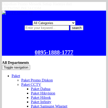
Dapatkan Promo Menarik Setiap Harinya dari
CCTVONLINE24.COM
search
0895-1888-1777
All Departments
Toggle navigation
Paket
Paket Promo Diskon
Paket CCTV
Paket Dahua
Paket Hikvision
Paket Hilook
Paket Infinity
Paket Samsung Wisenet