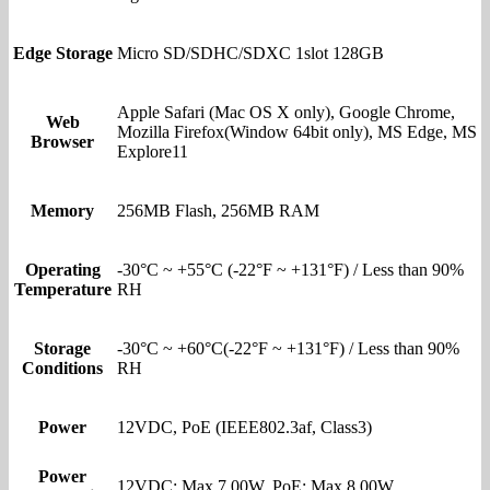
Edge Storage
Micro SD/SDHC/SDXC 1slot 128GB
Apple Safari (Mac OS X only), Google Chrome,
Web
Mozilla Firefox(Window 64bit only), MS Edge, MS
Browser
Explore11
Memory
256MB Flash, 256MB RAM
Operating
-30°C ~ +55°C (-22°F ~ +131°F) / Less than 90%
Temperature
RH
Storage
-30°C ~ +60°C(-22°F ~ +131°F) / Less than 90%
Conditions
RH
Power
12VDC, PoE (IEEE802.3af, Class3)
Power
12VDC: Max 7.00W, PoE: Max 8.00W