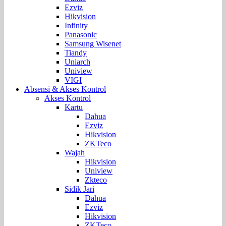
Ezviz
Hikvision
Infinity
Panasonic
Samsung Wisenet
Tiandy
Uniarch
Uniview
VIGI
Absensi & Akses Kontrol
Akses Kontrol
Kartu
Dahua
Ezviz
Hikvision
ZKTeco
Wajah
Hikvision
Uniview
Zkteco
Sidik Jari
Dahua
Ezviz
Hikvision
ZKTeco