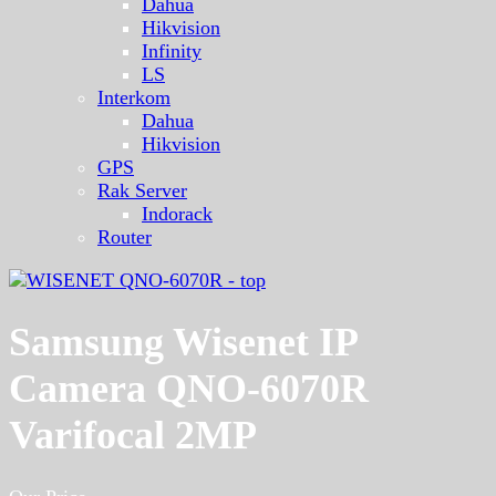
Dahua
Hikvision
Infinity
LS
Interkom
Dahua
Hikvision
GPS
Rak Server
Indorack
Router
Samsung Wisenet IP
Camera QNO-6070R
Varifocal 2MP