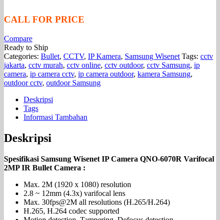
CALL FOR PRICE
Compare
Ready to Ship
Categories:
Bullet
,
CCTV
,
IP Kamera
,
Samsung Wisenet
Tags:
cctv
jakarta
,
cctv murah
,
cctv online
,
cctv outdoor
,
cctv Samsung
,
ip
camera
,
ip camera cctv
,
ip camera outdoor
,
kamera Samsung
,
outdoor cctv
,
outdoor Samsung
Deskripsi
Tags
Informasi Tambahan
Deskripsi
Spesifikasi Samsung Wisenet IP Camera QNO-6070R Varifocal
2MP IR Bullet Camera :
Max. 2M (1920 x 1080) resolution
2.8 ~ 12mm (4.3x) varifocal lens
Max. 30fps@2M all resolutions (H.265/H.264)
H.265, H.264 codec supported
Motion detection, Tampering, Defocus detection