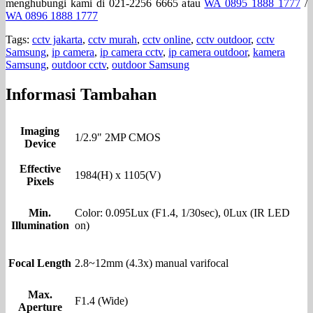
menghubungi kami di 021-2256 6665 atau
WA 0895 1888 1777
/
WA 0896 1888 1777
Tags:
cctv jakarta
,
cctv murah
,
cctv online
,
cctv outdoor
,
cctv
Samsung
,
ip camera
,
ip camera cctv
,
ip camera outdoor
,
kamera
Samsung
,
outdoor cctv
,
outdoor Samsung
Informasi Tambahan
Imaging
1/2.9" 2MP CMOS
Device
Effective
1984(H) x 1105(V)
Pixels
Min.
Color: 0.095Lux (F1.4, 1/30sec), 0Lux (IR LED
Illumination
on)
Focal Length
2.8~12mm (4.3x) manual varifocal
Max.
F1.4 (Wide)
Aperture