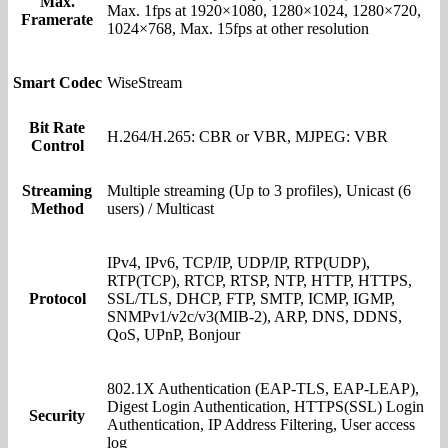
Max.
Max. 1fps at 1920×1080, 1280×1024, 1280×720,
Framerate
1024×768, Max. 15fps at other resolution
Smart Codec
WiseStream
Bit Rate
H.264/H.265: CBR or VBR, MJPEG: VBR
Control
Streaming
Multiple streaming (Up to 3 profiles), Unicast (6
Method
users) / Multicast
IPv4, IPv6, TCP/IP, UDP/IP, RTP(UDP),
RTP(TCP), RTCP, RTSP, NTP, HTTP, HTTPS,
Protocol
SSL/TLS, DHCP, FTP, SMTP, ICMP, IGMP,
SNMPv1/v2c/v3(MIB-2), ARP, DNS, DDNS,
QoS, UPnP, Bonjour
802.1X Authentication (EAP-TLS, EAP-LEAP),
Digest Login Authentication, HTTPS(SSL) Login
Security
Authentication, IP Address Filtering, User access
log