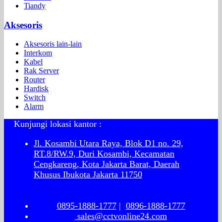
Tiandy
Aksesoris
Aksesoris lain-lain
Interkom
Kabel
Rak Server
Router
Hardisk
Switch
Alarm
Kunjungi lokasi kantor :
Jl. Kosambi Utara Raya, Blok D1 no. 29,
RT.8/RW.9, Duri Kosambi, Kecamatan
Cengkareng, Kota Jakarta Barat, Daerah
Khusus Ibukota Jakarta 11750
0895-1888-1777
|
0896-1888-1777
sales@cctvonline24.com