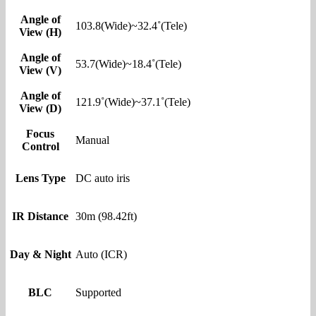
Angle of
103.8(Wide)~32.4˚(Tele)
View (H)
Angle of
53.7(Wide)~18.4˚(Tele)
View (V)
Angle of
121.9˚(Wide)~37.1˚(Tele)
View (D)
Focus
Manual
Control
Lens Type
DC auto iris
IR Distance
30m (98.42ft)
Day & Night
Auto (ICR)
BLC
Supported