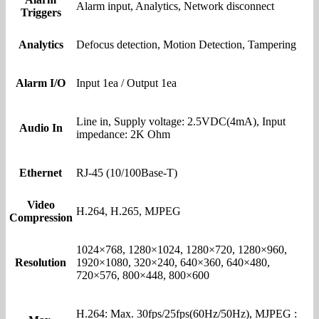
Alarm input, Analytics, Network disconnect
Triggers
Analytics
Defocus detection, Motion Detection, Tampering
Alarm I/O
Input 1ea / Output 1ea
Line in, Supply voltage: 2.5VDC(4mA), Input
Audio In
impedance: 2K Ohm
Ethernet
RJ-45 (10/100Base-T)
Video
H.264, H.265, MJPEG
Compression
1024×768, 1280×1024, 1280×720, 1280×960,
Resolution
1920×1080, 320×240, 640×360, 640×480,
720×576, 800×448, 800×600
H.264: Max. 30fps/25fps(60Hz/50Hz), MJPEG :