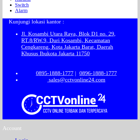
Switch
Alarm
Kunjungi lokasi kantor :
Jl. Kosambi Utara Raya, Blok D1 no. 29,
RT.8/RW.9, Duri Kosambi, Kecamatan
Cengkareng, Kota Jakarta Barat, Daerah
Khusus Ibukota Jakarta 11750
0895-1888-1777
|
0896-1888-1777
sales@cctvonline24.com
Account