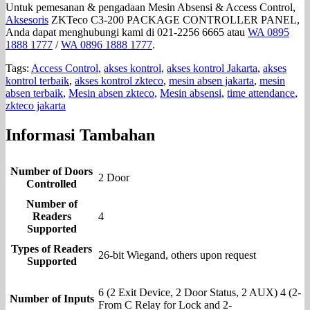
Untuk pemesanan & pengadaan Mesin Absensi & Access Control,
Aksesoris
ZKTeco C3-200 PACKAGE CONTROLLER PANEL,
Anda dapat menghubungi kami di 021-2256 6665 atau
WA 0895
1888 1777
/
WA 0896 1888 1777
.
Tags:
Access Control
,
akses kontrol
,
akses kontrol Jakarta
,
akses
kontrol terbaik
,
akses kontrol zkteco
,
mesin absen jakarta
,
mesin
absen terbaik
,
Mesin absen zkteco
,
Mesin absensi
,
time attendance
,
zkteco jakarta
Informasi Tambahan
Number of Doors
2 Door
Controlled
Number of
Readers
4
Supported
Types of Readers
26-bit Wiegand, others upon request
Supported
6 (2 Exit Device, 2 Door Status, 2 AUX) 4 (2-
Number of Inputs
From C Relay for Lock and 2-