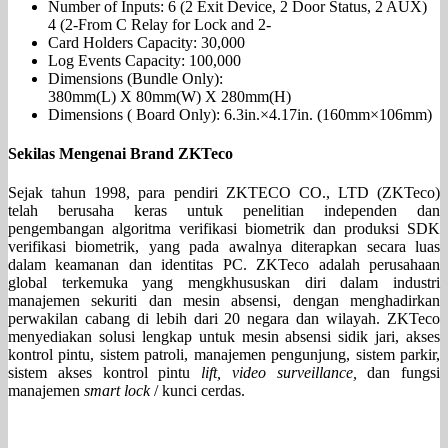
Number of Inputs: 6 (2 Exit Device, 2 Door Status, 2 AUX)
4 (2-From C Relay for Lock and 2-
Card Holders Capacity: 30,000
Log Events Capacity: 100,000
Dimensions (Bundle Only):
380mm(L) X 80mm(W) X 280mm(H)
Dimensions ( Board Only): 6.3in.×4.17in. (160mm×106mm)
Sekilas Mengenai Brand ZKTeco
Sejak tahun 1998, para pendiri ZKTECO CO., LTD (ZKTeco)
telah berusaha keras untuk penelitian independen dan
pengembangan algoritma verifikasi biometrik dan produksi SDK
verifikasi biometrik, yang pada awalnya diterapkan secara luas
dalam keamanan dan identitas PC. ZKTeco adalah perusahaan
global terkemuka yang mengkhususkan diri dalam industri
manajemen sekuriti dan mesin absensi, dengan menghadirkan
perwakilan cabang di lebih dari 20 negara dan wilayah. ZKTeco
menyediakan solusi lengkap untuk mesin absensi sidik jari, akses
kontrol pintu, sistem patroli, manajemen pengunjung, sistem parkir,
sistem akses kontrol pintu
lift, video surveillance,
dan fungsi
manajemen
smart lock
/ kunci cerdas.