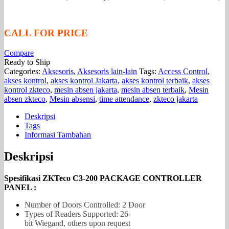
CALL FOR PRICE
Compare
Ready to Ship
Categories:
Aksesoris
,
Aksesoris lain-lain
Tags:
Access Control
,
akses kontrol
,
akses kontrol Jakarta
,
akses kontrol terbaik
,
akses
kontrol zkteco
,
mesin absen jakarta
,
mesin absen terbaik
,
Mesin
absen zkteco
,
Mesin absensi
,
time attendance
,
zkteco jakarta
Deskripsi
Tags
Informasi Tambahan
Deskripsi
Spesifikasi ZKTeco C3-200 PACKAGE CONTROLLER
PANEL :
Number of Doors Controlled: 2 Door
Types of Readers Supported: 26-
bit Wiegand, others upon request