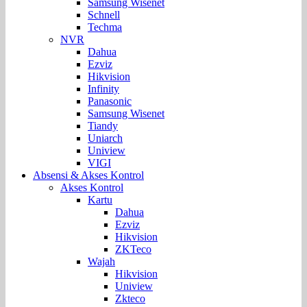
Samsung Wisenet
Schnell
Techma
NVR
Dahua
Ezviz
Hikvision
Infinity
Panasonic
Samsung Wisenet
Tiandy
Uniarch
Uniview
VIGI
Absensi & Akses Kontrol
Akses Kontrol
Kartu
Dahua
Ezviz
Hikvision
ZKTeco
Wajah
Hikvision
Uniview
Zkteco