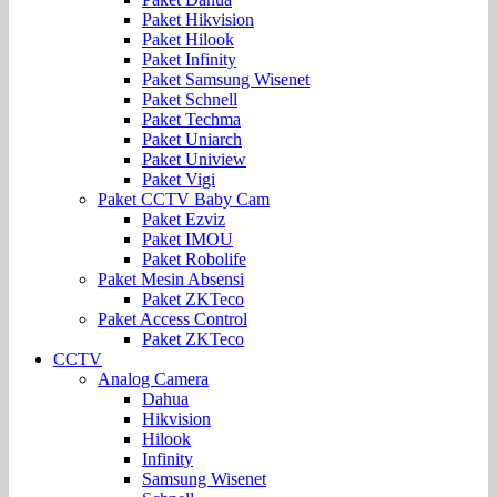
Paket Hikvision
Paket Hilook
Paket Infinity
Paket Samsung Wisenet
Paket Schnell
Paket Techma
Paket Uniarch
Paket Uniview
Paket Vigi
Paket CCTV Baby Cam
Paket Ezviz
Paket IMOU
Paket Robolife
Paket Mesin Absensi
Paket ZKTeco
Paket Access Control
Paket ZKTeco
CCTV
Analog Camera
Dahua
Hikvision
Hilook
Infinity
Samsung Wisenet