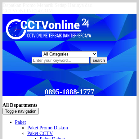
Dapatkan Promo Menarik Setiap Harinya dari
CCTVONLINE24.COM
search
0895-1888-1777
All Departments
Toggle navigation
Paket
Paket Promo Diskon
Paket CCTV
Paket Dahua