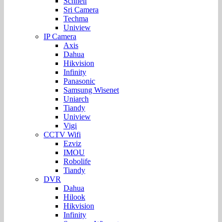
Schnell
Sri Camera
Techma
Uniview
IP Camera
Axis
Dahua
Hikvision
Infinity
Panasonic
Samsung Wisenet
Uniarch
Tiandy
Uniview
Vigi
CCTV Wifi
Ezviz
IMOU
Robolife
Tiandy
DVR
Dahua
Hilook
Hikvision
Infinity