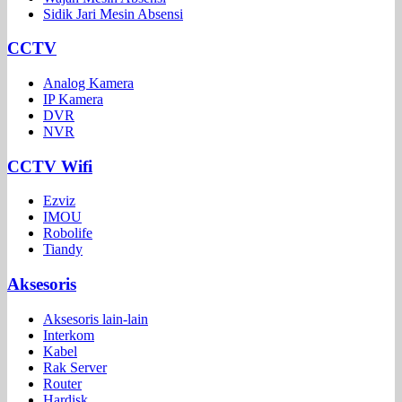
Sidik Jari Mesin Absensi
CCTV
Analog Kamera
IP Kamera
DVR
NVR
CCTV Wifi
Ezviz
IMOU
Robolife
Tiandy
Aksesoris
Aksesoris lain-lain
Interkom
Kabel
Rak Server
Router
Hardisk