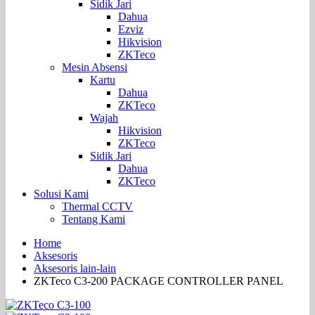
Sidik Jari
Dahua
Ezviz
Hikvision
ZKTeco
Mesin Absensi
Kartu
Dahua
ZKTeco
Wajah
Hikvision
ZKTeco
Sidik Jari
Dahua
ZKTeco
Solusi Kami
Thermal CCTV
Tentang Kami
Home
Aksesoris
Aksesoris lain-lain
ZKTeco C3-200 PACKAGE CONTROLLER PANEL