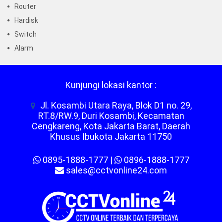
Router
Hardisk
Switch
Alarm
Kunjungi lokasi kantor :
Jl. Kosambi Utara Raya, Blok D1 no. 29,
RT.8/RW.9, Duri Kosambi, Kecamatan
Cengkareng, Kota Jakarta Barat, Daerah
Khusus Ibukota Jakarta 11750
0895-1888-1777
|
0896-1888-1777
sales@cctvonline24.com