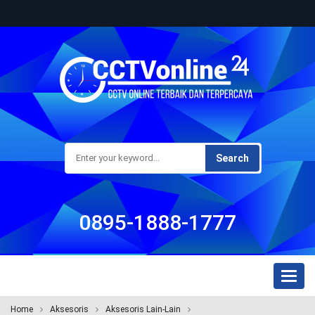
Search
0895-1888-1777
Toggl
naviga
Home
Aksesoris
Aksesoris Lain-Lain