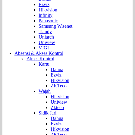
Ezviz
Hikvision
Infinity
Panasonic
Samsung Wisenet
Tiandy
Uniarch
Uniview
VIGI
Absensi & Akses Kontrol
Akses Kontrol
Kartu
Dahua
Ezviz
Hikvision
ZKTeco
Wajah
Hikvision
Uniview
Zkteco
Sidik Jari
Dahua
Ezviz
Hikvision
ZKTeco