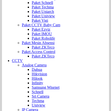
Paket Schnell
Paket Techma
Paket Uniarch
Paket Uniview
Paket Vigi
Paket CCTV Baby Cam
Paket Ezviz
Paket IMOU
Paket Robolife
Paket Mesin Absensi
Paket ZKTeco
Paket Access Control
Paket ZKTeco
CCTV
Analog Camera
Dahua
Hikvision
Hilook
Infinity
Samsung Wisenet
Schnell
Sri Camera
Techma
Uniview
IP Camera