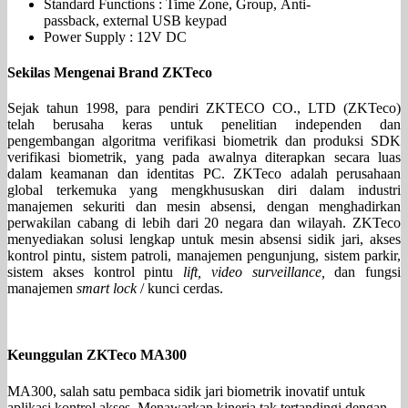
Standard Functions : Time Zone, Group, Anti-
passback, external USB keypad
Power Supply : 12V DC
Sekilas Mengenai Brand ZKTeco
Sejak tahun 1998, para pendiri ZKTECO CO., LTD (ZKTeco)
telah berusaha keras untuk penelitian independen dan
pengembangan algoritma verifikasi biometrik dan produksi SDK
verifikasi biometrik, yang pada awalnya diterapkan secara luas
dalam keamanan dan identitas PC. ZKTeco adalah perusahaan
global terkemuka yang mengkhususkan diri dalam industri
manajemen sekuriti dan mesin absensi, dengan menghadirkan
perwakilan cabang di lebih dari 20 negara dan wilayah. ZKTeco
menyediakan solusi lengkap untuk mesin absensi sidik jari, akses
kontrol pintu, sistem patroli, manajemen pengunjung, sistem parkir,
sistem akses kontrol pintu
lift, video surveillance,
dan fungsi
manajemen
smart lock
/ kunci cerdas.
Keunggulan ZKTeco
MA300
MA300, salah satu pembaca sidik jari biometrik inovatif untuk
aplikasi kontrol akses. Menawarkan kinerja tak tertandingi dengan