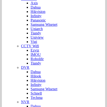
Axis
Dahua
Hikvision
Infinity
Panasonic
Samsung Wisenet
Uniarch
Tiandy
Uniview
Vigi
CCTV Wifi
Ezviz
IMOU
Robolife
Tiandy
DVR
Dahua
Hilook
Hikvision
Infinity
Samsung Wisenet
Schnell
Techma
NVR
Dahua