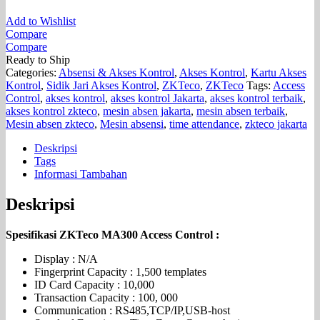
Add to Wishlist
Compare
Compare
Ready to Ship
Categories:
Absensi & Akses Kontrol
,
Akses Kontrol
,
Kartu Akses
Kontrol
,
Sidik Jari Akses Kontrol
,
ZKTeco
,
ZKTeco
Tags:
Access
Control
,
akses kontrol
,
akses kontrol Jakarta
,
akses kontrol terbaik
,
akses kontrol zkteco
,
mesin absen jakarta
,
mesin absen terbaik
,
Mesin absen zkteco
,
Mesin absensi
,
time attendance
,
zkteco jakarta
Deskripsi
Tags
Informasi Tambahan
Deskripsi
Spesifikasi ZKTeco MA300 Access Control :
Display : N/A
Fingerprint Capacity : 1,500 templates
ID Card Capacity : 10,000
Transaction Capacity : 100, 000
Communication : RS485,TCP/IP,USB-host