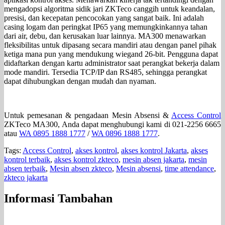
mengadopsi algoritma sidik jari ZKTeco canggih untuk keandalan,
presisi, dan kecepatan pencocokan yang sangat baik. Ini adalah
casing logam dan peringkat IP65 yang memungkinkannya tahan
dari air, debu, dan kerusakan luar lainnya. MA300 menawarkan
fleksibilitas untuk dipasang secara mandiri atau dengan panel pihak
ketiga mana pun yang mendukung wiegand 26-bit. Pengguna dapat
didaftarkan dengan kartu administrator saat perangkat bekerja dalam
mode mandiri. Tersedia TCP/IP dan RS485, sehingga perangkat
dapat dihubungkan dengan mudah dan nyaman.
Untuk pemesanan & pengadaan Mesin Absensi &
Access Control
ZKTeco MA300, Anda dapat menghubungi kami di 021-2256 6665
atau
WA 0895 1888 1777
/
WA 0896 1888 1777
.
Tags:
Access Control
,
akses kontrol
,
akses kontrol Jakarta
,
akses
kontrol terbaik
,
akses kontrol zkteco
,
mesin absen jakarta
,
mesin
absen terbaik
,
Mesin absen zkteco
,
Mesin absensi
,
time attendance
,
zkteco jakarta
Informasi Tambahan