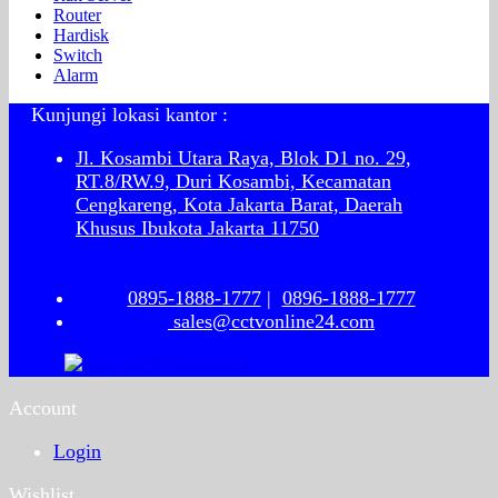
Router
Hardisk
Switch
Alarm
Kunjungi lokasi kantor :
Jl. Kosambi Utara Raya, Blok D1 no. 29,
RT.8/RW.9, Duri Kosambi, Kecamatan
Cengkareng, Kota Jakarta Barat, Daerah
Khusus Ibukota Jakarta 11750
0895-1888-1777
|
0896-1888-1777
sales@cctvonline24.com
Account
Login
Wishlist