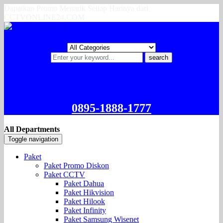
Dapatkan Promo Menarik Setiap Harinya dari
CCTVONLINE24.COM
search
0895-1888-1777
All Departments
Toggle navigation
Paket
Paket Promo Diskon
Paket CCTV
Paket Dahua
Paket Hikvision
Paket Hilook
Paket Infinity
Paket Samsung Wisenet