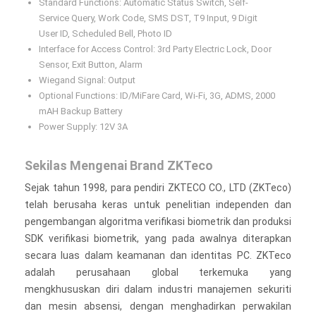
Standard Functions: Automatic Status Switch, Self-
Service Query, Work Code, SMS DST, T9 Input, 9 Digit
User ID, Scheduled Bell, Photo ID
Interface for Access Control: 3rd Party Electric Lock, Door
Sensor, Exit Button, Alarm
Wiegand Signal: Output
Optional Functions: ID/MiFare Card, Wi-Fi, 3G, ADMS, 2000
mAH Backup Battery
Power Supply: 12V 3A
Sekilas Mengenai Brand ZKTeco
Sejak tahun 1998, para pendiri ZKTECO CO., LTD (ZKTeco)
telah berusaha keras untuk penelitian independen dan
pengembangan algoritma verifikasi biometrik dan produksi
SDK verifikasi biometrik, yang pada awalnya diterapkan
secara luas dalam keamanan dan identitas PC. ZKTeco
adalah perusahaan global terkemuka yang
mengkhususkan diri dalam industri manajemen sekuriti
dan mesin absensi, dengan menghadirkan perwakilan