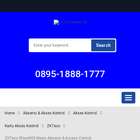
Search
0895-1888-1777
Toggl
naviga
Home
Absensi & Akses Kontrol
Akses Kontrol
Kartu Akses Kontrol
ZKTeco
ZKTeco SFace900 Mesin Absensi & Access Control