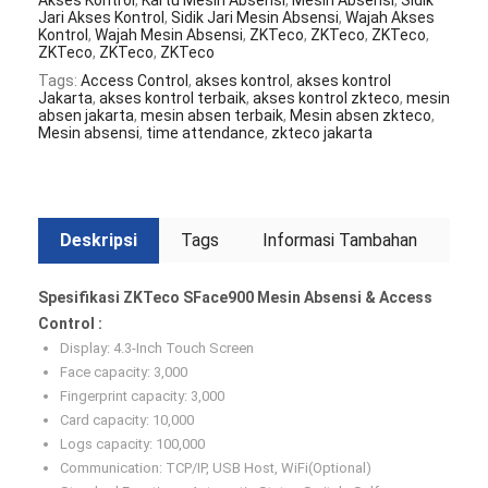
Akses Kontrol
,
Kartu Mesin Absensi
,
Mesin Absensi
,
Sidik
Jari Akses Kontrol
,
Sidik Jari Mesin Absensi
,
Wajah Akses
Kontrol
,
Wajah Mesin Absensi
,
ZKTeco
,
ZKTeco
,
ZKTeco
,
ZKTeco
,
ZKTeco
,
ZKTeco
Tags:
Access Control
,
akses kontrol
,
akses kontrol
Jakarta
,
akses kontrol terbaik
,
akses kontrol zkteco
,
mesin
absen jakarta
,
mesin absen terbaik
,
Mesin absen zkteco
,
Mesin absensi
,
time attendance
,
zkteco jakarta
Deskripsi
Tags
Informasi Tambahan
Spesifikasi ZKTeco SFace900 Mesin Absensi & Access
Control :
Display: 4.3-Inch Touch Screen
Face capacity: 3,000
Fingerprint capacity: 3,000
Card capacity: 10,000
Logs capacity: 100,000
Communication: TCP/IP, USB Host, WiFi(Optional)