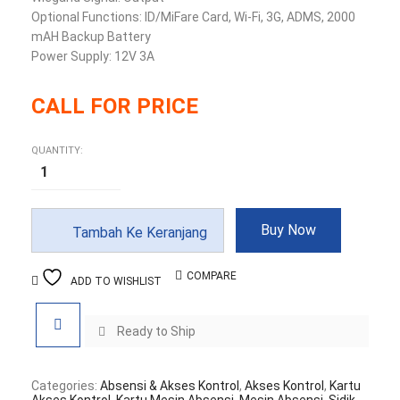
Optional Functions: ID/MiFare Card, Wi-Fi, 3G, ADMS, 2000
mAH Backup Battery
Power Supply: 12V 3A
CALL FOR PRICE
QUANTITY:
Kuantitas
ZKTeco
SFace900
Mesin
Absensi
&
Buy Now
Tambah Ke Keranjang
Access
Control
COMPARE
ADD TO WISHLIST
Ready to Ship
Categories:
Absensi & Akses Kontrol
,
Akses Kontrol
,
Kartu