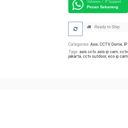
Yohanes / IT Support
Pesan Sekarang
Ready to Ship
Categories:
Axis
,
CCTV
,
Dome
,
I
Tags:
axis cctv
,
axis ip cam
,
cctv
jakarta
,
cctv outdoor
,
eco ip cam