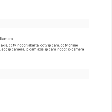
P Kamera
 axis
,
cctv indoor jakarta
,
cctv ip cam
,
cctv online
,
eco ip camera
,
ip cam axis
,
ip cam indoor
,
ip camera