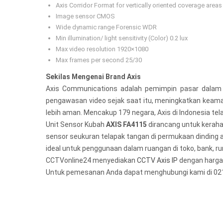
Axis Corridor Format for vertically oriented coverage areas
Image sensor CMOS
Wide dynamic range Forensic WDR
Min illumination/ light sensitivity (Color) 0.2 lux
Max video resolution 1920×1080
Max frames per second 25/30
Sekilas Mengenai Brand Axis
Axis Communications adalah pemimpin pasar dalam 
pengawasan video sejak saat itu, meningkatkan keam
lebih aman. Mencakup 179 negara, Axis di Indonesia tel
Unit Sensor Kubah
AXIS FA4115
dirancang untuk kerahas
sensor seukuran telapak tangan di permukaan dinding 
ideal untuk penggunaan dalam ruangan di toko, bank, r
CCTVonline24 menyediakan
CCTV Axis IP
dengan harga t
Untuk pemesanan Anda dapat menghubungi kami di 02