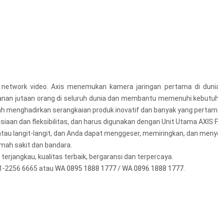
network video. Axis menemukan kamera jaringan pertama di dunia
anan jutaan orang di seluruh dunia dan membantu memenuhi kebutuh
ah menghadirkan serangkaian produk inovatif dan banyak yang pertama 
iaan dan fleksibilitas, dan harus digunakan dengan Unit Utama AXIS 
atau langit-langit, dan Anda dapat menggeser, memiringkan, dan meny
umah sakit dan bandara.
erjangkau, kualitas terbaik, bergaransi dan terpercaya.
1-2256 6665 atau
WA 0895 1888 1777
/
WA 0896 1888 1777
.