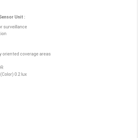
ensor Unit :
r surveillance
tion
lly oriented coverage areas
DR
(Color) 0.2 lux