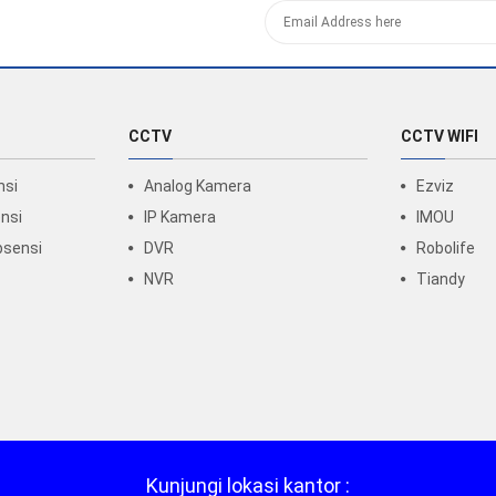
CCTV
CCTV WIFI
nsi
Analog Kamera
Ezviz
nsi
IP Kamera
IMOU
bsensi
DVR
Robolife
NVR
Tiandy
Kunjungi lokasi kantor :