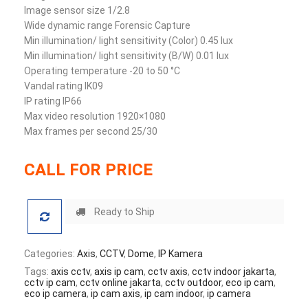
Image sensor size 1/2.8
Wide dynamic range Forensic Capture
Min illumination/ light sensitivity (Color) 0.45 lux
Min illumination/ light sensitivity (B/W) 0.01 lux
Operating temperature -20 to 50 °C
Vandal rating IK09
IP rating IP66
Max video resolution 1920×1080
Max frames per second 25/30
CALL FOR PRICE
Ready to Ship
Categories:
Axis
,
CCTV
,
Dome
,
IP Kamera
Tags:
axis cctv
,
axis ip cam
,
cctv axis
,
cctv indoor jakarta
,
cctv ip cam
,
cctv online jakarta
,
cctv outdoor
,
eco ip cam
,
eco ip camera
,
ip cam axis
,
ip cam indoor
,
ip camera