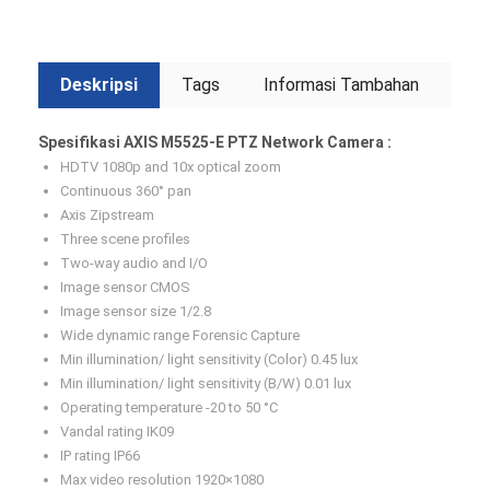
Deskripsi
Tags
Informasi Tambahan
Spesifikasi AXIS M5525-E PTZ Network Camera :
HDTV 1080p and 10x optical zoom
Continuous 360° pan
Axis Zipstream
Three scene profiles
Two-way audio and I/O
Image sensor CMOS
Image sensor size 1/2.8
Wide dynamic range Forensic Capture
Min illumination/ light sensitivity (Color) 0.45 lux
Min illumination/ light sensitivity (B/W) 0.01 lux
Operating temperature -20 to 50 °C
Vandal rating IK09
IP rating IP66
Max video resolution 1920×1080