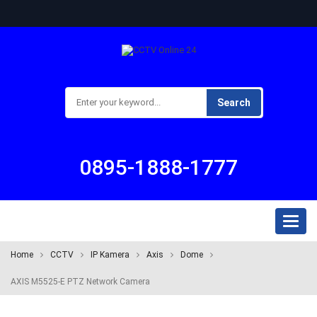
Search
0895-1888-1777
Toggl
naviga
Home
CCTV
IP Kamera
Axis
Dome
AXIS M5525-E PTZ Network Camera