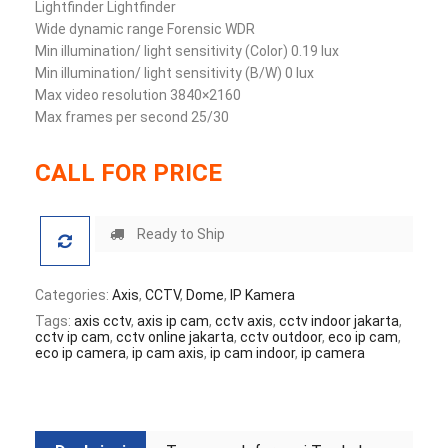
Lightfinder Lightfinder
Wide dynamic range Forensic WDR
Min illumination/ light sensitivity (Color) 0.19 lux
Min illumination/ light sensitivity (B/W) 0 lux
Max video resolution 3840×2160
Max frames per second 25/30
CALL FOR PRICE
Ready to Ship
Categories:
Axis
,
CCTV
,
Dome
,
IP Kamera
Tags:
axis cctv
,
axis ip cam
,
cctv axis
,
cctv indoor jakarta
,
cctv ip cam
,
cctv online jakarta
,
cctv outdoor
,
eco ip cam
,
eco ip camera
,
ip cam axis
,
ip cam indoor
,
ip camera