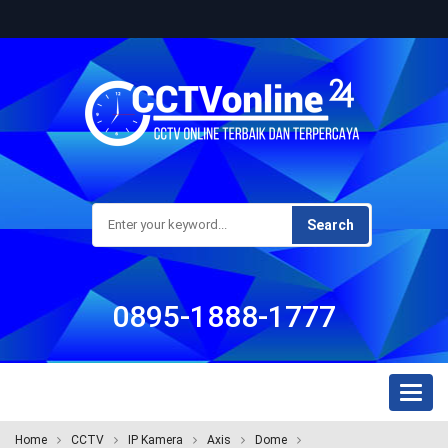
Search
0895-1888-1777
Toggl
naviga
Home
CCTV
IP Kamera
Axis
Dome