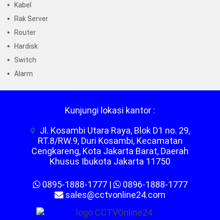
Kabel
Rak Server
Router
Hardisk
Switch
Alarm
Kunjungi lokasi kantor :
Jl. Kosambi Utara Raya, Blok D1 no. 29,
RT.8/RW.9, Duri Kosambi, Kecamatan
Cengkareng, Kota Jakarta Barat, Daerah
Khusus Ibukota Jakarta 11750
0895-1888-1777
|
0896-1888-1777
sales@cctvonline24.com