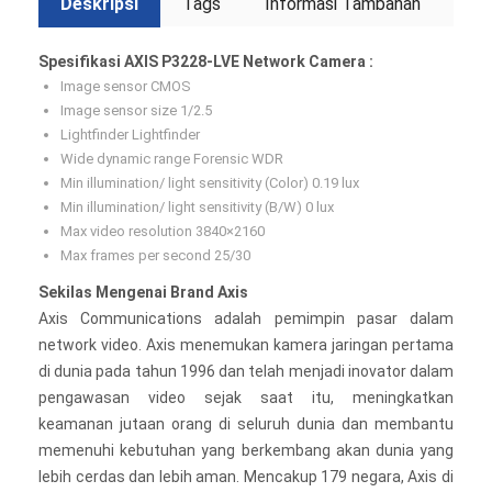
Deskripsi
Tags
Informasi Tambahan
Spesifikasi AXIS P3228-LVE Network Camera :
Image sensor CMOS
Image sensor size 1/2.5
Lightfinder Lightfinder
Wide dynamic range Forensic WDR
Min illumination/ light sensitivity (Color) 0.19 lux
Min illumination/ light sensitivity (B/W) 0 lux
Max video resolution 3840×2160
Max frames per second 25/30
Sekilas Mengenai Brand Axis
Axis Communications adalah pemimpin pasar dalam
network video. Axis menemukan kamera jaringan pertama
di dunia pada tahun 1996 dan telah menjadi inovator dalam
pengawasan video sejak saat itu, meningkatkan
keamanan jutaan orang di seluruh dunia dan membantu
memenuhi kebutuhan yang berkembang akan dunia yang
lebih cerdas dan lebih aman. Mencakup 179 negara, Axis di