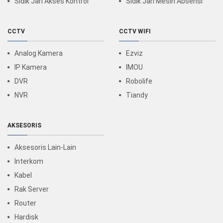
Sidik Jari Akses Kontrol
Sidik Jari Mesin Absensi
CCTV
CCTV WIFI
Analog Kamera
Ezviz
IP Kamera
IMOU
DVR
Robolife
NVR
Tiandy
AKSESORIS
Aksesoris Lain-Lain
Interkom
Kabel
Rak Server
Router
Hardisk