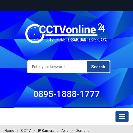
Search
0895-1888-1777
Toggl
naviga
Home
CCTV
IP Kamera
Axis
Dome