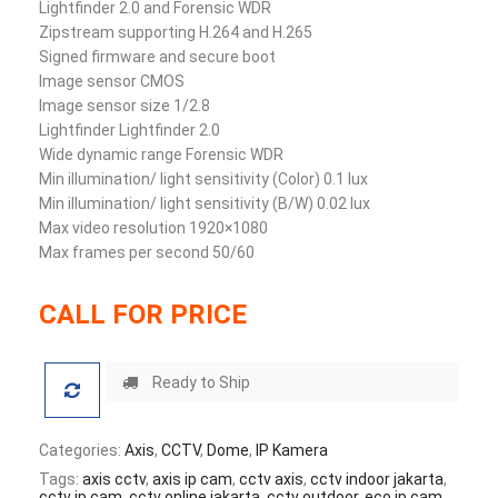
Lightfinder 2.0 and Forensic WDR
Zipstream supporting H.264 and H.265
Signed firmware and secure boot
Image sensor CMOS
Image sensor size 1/2.8
Lightfinder Lightfinder 2.0
Wide dynamic range Forensic WDR
Min illumination/ light sensitivity (Color) 0.1 lux
Min illumination/ light sensitivity (B/W) 0.02 lux
Max video resolution 1920×1080
Max frames per second 50/60
CALL FOR PRICE
Ready to Ship
Categories:
Axis
,
CCTV
,
Dome
,
IP Kamera
Tags:
axis cctv
,
axis ip cam
,
cctv axis
,
cctv indoor jakarta
,
cctv ip cam
,
cctv online jakarta
,
cctv outdoor
,
eco ip cam
,