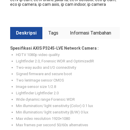
eco ip camera
,
ip cam axis
,
ip cam indoor
,
ip camera
Deskripsi
Tags
Informasi Tambahan
Spesifikasi AXIS P3245-LVE Network Camera :
HDTV 1080p video quality
Lightfinder 2.0, Forensic WDR and OptimizedIR
Two-way audio and I/O connectivity
Signed firmware and secure boot
Two lenImage sensor CMOS
Image sensor size 1/2.8
Lightfinder Lightfinder 2.0
Wide dynamic range Forensic WDR
Min illumination/ light sensitivity (Color) 0.1 lux
Min illumination/ light sensitivity (B/W) 0 lux
Max video resolution 1920×1080
Max frames per second 50/60s alternatives