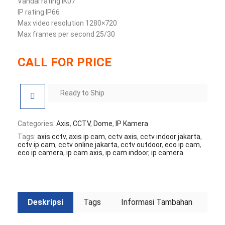
Vandal rating IK07
IP rating IP66
Max video resolution 1280×720
Max frames per second 25/30
CALL FOR PRICE
Ready to Ship
Categories:
Axis
,
CCTV
,
Dome
,
IP Kamera
Tags:
axis cctv
,
axis ip cam
,
cctv axis
,
cctv indoor jakarta
,
cctv ip cam
,
cctv online jakarta
,
cctv outdoor
,
eco ip cam
,
eco ip camera
,
ip cam axis
,
ip cam indoor
,
ip camera
Deskripsi
Tags
Informasi Tambahan