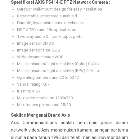
Spesifikasi AXIS P5414-E PTZ Network Camera :
Outdoor wall-mount design for easy installation
Repaintable, integrated sunshield
Durable, low maintenance mechanics
HDTV 720p and 18x optical zoom
Two-way audio & input/output ports
Image sensor CMOS
Image sensor size 1/2.8
Wide dynamic range WDR
Min illumination/ light sensitivity (Color) 0.4 lux
Min illumination/ light sensitivity (B/W) 0.04 lux
Operating temperature -20 to 50 °C
Vandal rating IK07
IP rating IP66
Max video resolution 1280×720
Max frames per second 25/30
Sekilas Mengenai Brand Axis
Axis Communications adalah pemimpin pasar dalam
network video. Axis menemukan kamera jaringan pertama
di dunia pada tahun 1996 dan telah menjadi inovator dalam