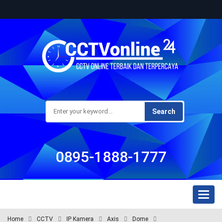
Search
0895-1888-1777
Toggl
naviga
Home
CCTV
IP Kamera
Axis
Dome