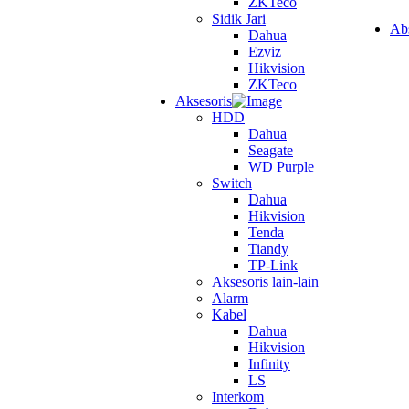
ZKTeco
Sidik Jari
Ab
Dahua
Ezviz
Hikvision
ZKTeco
Aksesoris
HDD
Dahua
Seagate
WD Purple
Switch
Dahua
Hikvision
Tenda
Tiandy
TP-Link
Aksesoris lain-lain
Alarm
Kabel
Dahua
Hikvision
Infinity
LS
Interkom