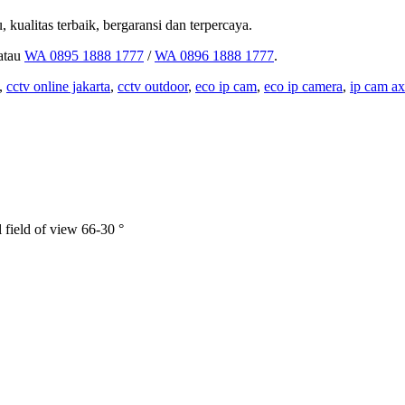
 kualitas terbaik, bergaransi dan terpercaya.
atau
WA 0895 1888 1777
/
WA 0896 1888 1777
.
,
cctv online jakarta
,
cctv outdoor
,
eco ip cam
,
eco ip camera
,
ip cam ax
l field of view 66-30 °