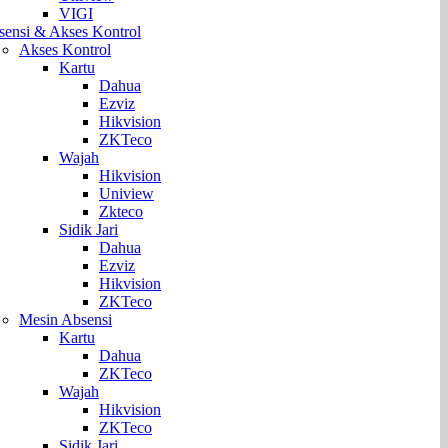
VIGI
sensi & Akses Kontrol
Akses Kontrol
Kartu
Dahua
Ezviz
Hikvision
ZKTeco
Wajah
Hikvision
Uniview
Zkteco
Sidik Jari
Dahua
Ezviz
Hikvision
ZKTeco
Mesin Absensi
Kartu
Dahua
ZKTeco
Wajah
Hikvision
ZKTeco
Sidik Jari