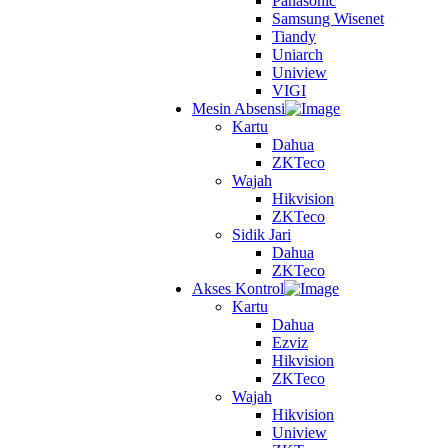
Panasonic
Samsung Wisenet
Tiandy
Uniarch
Uniview
VIGI
Mesin Absensi
Kartu
Dahua
ZKTeco
Wajah
Hikvision
ZKTeco
Sidik Jari
Dahua
ZKTeco
Akses Kontrol
Kartu
Dahua
Ezviz
Hikvision
ZKTeco
Wajah
Hikvision
Uniview