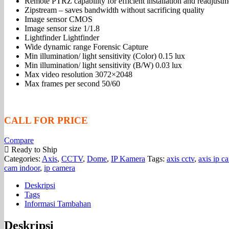
Remote PTRZ capability for efficient installation and readjustm
Zipstream – saves bandwidth without sacrificing quality
Image sensor CMOS
Image sensor size 1/1.8
Lightfinder Lightfinder
Wide dynamic range Forensic Capture
Min illumination/ light sensitivity (Color) 0.15 lux
Min illumination/ light sensitivity (B/W) 0.03 lux
Max video resolution 3072×2048
Max frames per second 50/60
CALL FOR PRICE
Compare
Ready to Ship
Categories:
Axis
,
CCTV
,
Dome
,
IP Kamera
Tags:
axis cctv
,
axis ip c
cam indoor
,
ip camera
Deskripsi
Tags
Informasi Tambahan
Deskripsi