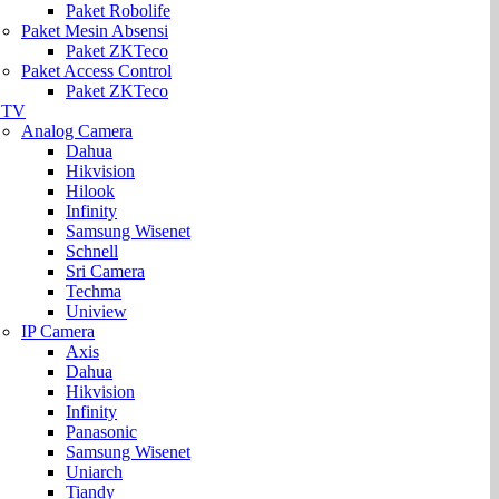
Paket Robolife
Paket Mesin Absensi
Paket ZKTeco
Paket Access Control
Paket ZKTeco
CTV
Analog Camera
Dahua
Hikvision
Hilook
Infinity
Samsung Wisenet
Schnell
Sri Camera
Techma
Uniview
IP Camera
Axis
Dahua
Hikvision
Infinity
Panasonic
Samsung Wisenet
Uniarch
Tiandy