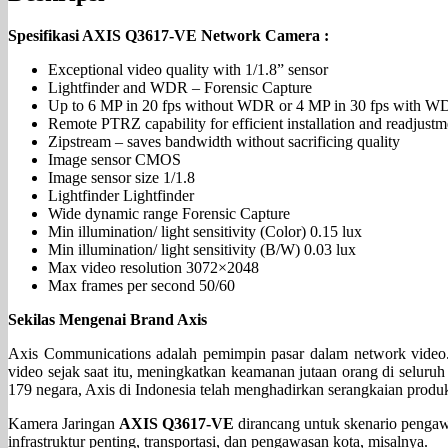
Spesifikasi AXIS Q3617-VE Network Camera :
Exceptional video quality with 1/1.8” sensor
Lightfinder and WDR – Forensic Capture
Up to 6 MP in 20 fps without WDR or 4 MP in 30 fps with 
Remote PTRZ capability for efficient installation and readjustm
Zipstream – saves bandwidth without sacrificing quality
Image sensor CMOS
Image sensor size 1/1.8
Lightfinder Lightfinder
Wide dynamic range Forensic Capture
Min illumination/ light sensitivity (Color) 0.15 lux
Min illumination/ light sensitivity (B/W) 0.03 lux
Max video resolution 3072×2048
Max frames per second 50/60
Sekilas Mengenai Brand Axis
Axis Communications adalah pemimpin pasar dalam network video.
video sejak saat itu, meningkatkan keamanan jutaan orang di selu
179 negara, Axis di Indonesia telah menghadirkan serangkaian produk
Kamera Jaringan
AXIS Q3617-VE
dirancang untuk skenario pengawa
infrastruktur penting, transportasi, dan pengawasan kota, misalnya.