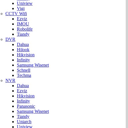
Uniview
Vigi
CCTV Wifi
Ezviz
IMOU
Robolife
Tiandy
DVR
Dahua
Hilook
Hikvision
Infinity
Samsung Wisenet
Schnell
Techma
NVR
Dahua
Ezviz
Hikvision
Infinity
Panasonic
Samsung Wisenet
Tiandy
Uniarch
Uniview