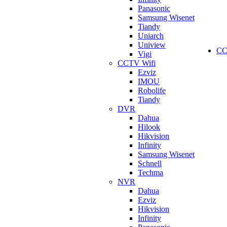
Panasonic
Samsung Wisenet
Tiandy
Uniarch
Uniview
C
Vigi
CCTV Wifi
Ezviz
IMOU
Robolife
Tiandy
DVR
Dahua
Hilook
Hikvision
Infinity
Samsung Wisenet
Schnell
Techma
NVR
Dahua
Ezviz
Hikvision
Infinity