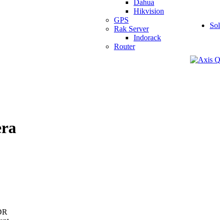
Dahua
Hikvision
GPS
So
Rak Server
Indorack
Router
ra
WDR