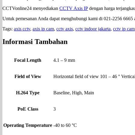
CCTVonline24 menyediakan
CCTV Axis IP
dengan harga terjangkau,
Untuk pemesanan Anda dapat menghubungi kami di 021-2256 6665 
Tags:
axis cctv
,
axis ip cam
,
cctv axis
,
cctv indoor jakarta
,
cctv ip cam
Informasi Tambahan
Focal Length
4.1 – 9 mm
Field of View
Horizontal field of view 101 – 46 ° Vertica
H.264 Type
Baseline, High, Main
PoE Class
3
Operating Temperature
-40 to 60 °C