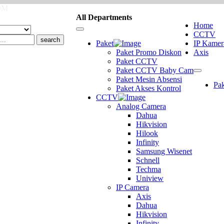
COM
All Departments
Home
Toggle
CCTV
search
navigation
Paket
IP Kamer
Paket Promo Diskon
Axis
Paket CCTV
Paket CCTV Baby Cam
Toggle
Paket Mesin Absensi
navigatio
Pak
Paket Akses Kontrol
CCTV
Analog Camera
Dahua
Hikvision
Hilook
Infinity
Samsung Wisenet
Schnell
Techma
Uniview
IP Camera
Axis
Dahua
Hikvision
Infinity