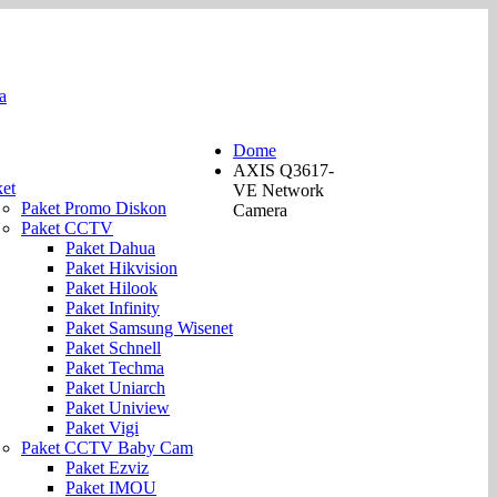
a
0895-1888-1777
Dome
AXIS Q3617-
n
et
VE Network
Paket Promo Diskon
Camera
Paket CCTV
Paket Dahua
Paket Hikvision
Paket Hilook
Paket Infinity
Paket Samsung Wisenet
Paket Schnell
Paket Techma
Paket Uniarch
Paket Uniview
Paket Vigi
Paket CCTV Baby Cam
Paket Ezviz
Paket IMOU