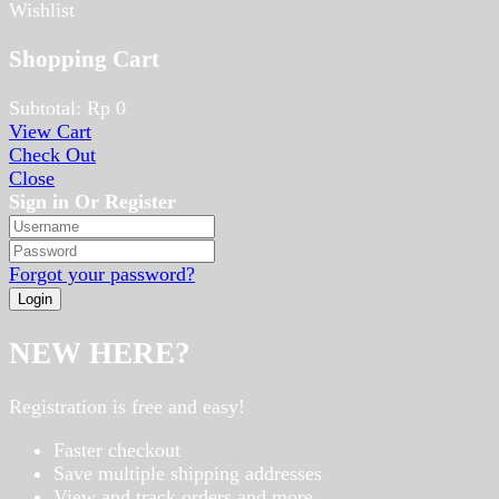
Wishlist
Shopping Cart
Subtotal:
Rp
0
View Cart
Check Out
Close
Sign in Or Register
Forgot your password?
NEW HERE?
Registration is free and easy!
Faster checkout
Save multiple shipping addresses
View and track orders and more