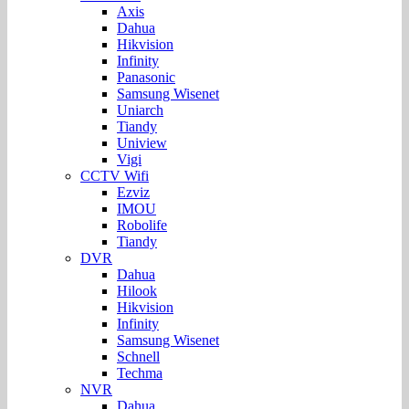
Axis
Dahua
Hikvision
Infinity
Panasonic
Samsung Wisenet
Uniarch
Tiandy
Uniview
Vigi
CCTV Wifi
Ezviz
IMOU
Robolife
Tiandy
DVR
Dahua
Hilook
Hikvision
Infinity
Samsung Wisenet
Schnell
Techma
NVR
Dahua