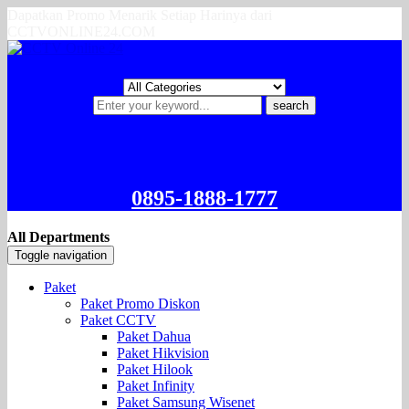
Dapatkan Promo Menarik Setiap Harinya dari
CCTVONLINE24.COM
search
0895-1888-1777
All Departments
Toggle navigation
Paket
Paket Promo Diskon
Paket CCTV
Paket Dahua
Paket Hikvision
Paket Hilook
Paket Infinity
Paket Samsung Wisenet