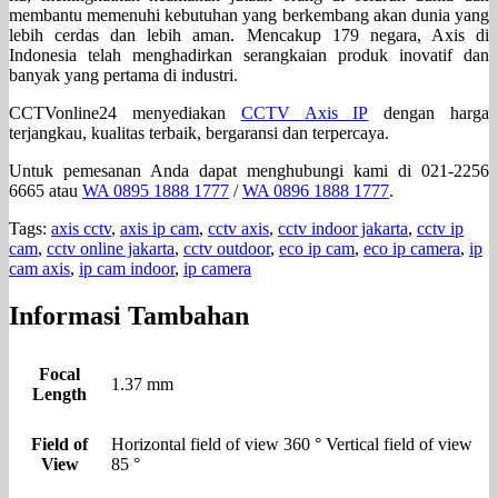
membantu memenuhi kebutuhan yang berkembang akan dunia yang
lebih cerdas dan lebih aman. Mencakup 179 negara, Axis di
Indonesia telah menghadirkan serangkaian produk inovatif dan
banyak yang pertama di industri.
CCTVonline24 menyediakan
CCTV Axis IP
dengan harga
terjangkau, kualitas terbaik, bergaransi dan terpercaya.
Untuk pemesanan Anda dapat menghubungi kami di 021-2256
6665 atau
WA 0895 1888 1777
/
WA 0896 1888 1777
.
Tags:
axis cctv
,
axis ip cam
,
cctv axis
,
cctv indoor jakarta
,
cctv ip
cam
,
cctv online jakarta
,
cctv outdoor
,
eco ip cam
,
eco ip camera
,
ip
cam axis
,
ip cam indoor
,
ip camera
Informasi Tambahan
Focal
1.37 mm
Length
Field of
Horizontal field of view 360 ° Vertical field of view
View
85 °