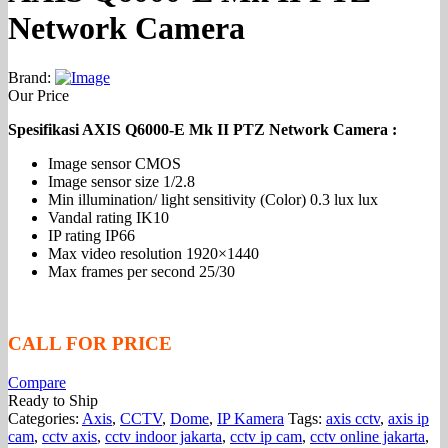
Network Camera
Brand:
Our Price
Spesifikasi AXIS Q6000-E Mk II PTZ Network Camera :
Image sensor CMOS
Image sensor size 1/2.8
Min illumination/ light sensitivity (Color) 0.3 lux lux
Vandal rating IK10
IP rating IP66
Max video resolution 1920×1440
Max frames per second 25/30
CALL FOR PRICE
Compare
Ready to Ship
Categories:
Axis
,
CCTV
,
Dome
,
IP Kamera
Tags:
axis cctv
,
axis ip
cam
,
cctv axis
,
cctv indoor jakarta
,
cctv ip cam
,
cctv online jakarta
,