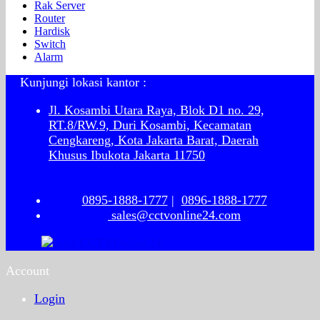
Rak Server
Router
Hardisk
Switch
Alarm
Kunjungi lokasi kantor :
Jl. Kosambi Utara Raya, Blok D1 no. 29,
RT.8/RW.9, Duri Kosambi, Kecamatan
Cengkareng, Kota Jakarta Barat, Daerah
Khusus Ibukota Jakarta 11750
0895-1888-1777
|
0896-1888-1777
sales@cctvonline24.com
Account
Login