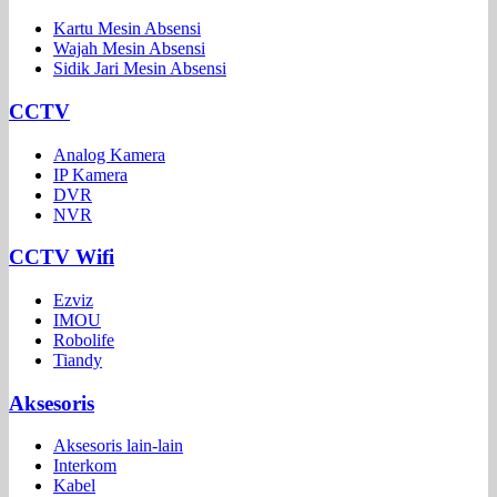
Kartu Mesin Absensi
Wajah Mesin Absensi
Sidik Jari Mesin Absensi
CCTV
Analog Kamera
IP Kamera
DVR
NVR
CCTV Wifi
Ezviz
IMOU
Robolife
Tiandy
Aksesoris
Aksesoris lain-lain
Interkom
Kabel