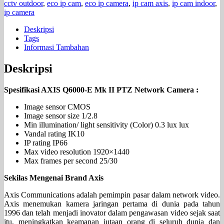
cctv outdoor
,
eco ip cam
,
eco ip camera
,
ip cam axis
,
ip cam indoor
,
ip camera
Deskripsi
Tags
Informasi Tambahan
Deskripsi
Spesifikasi AXIS Q6000-E Mk II PTZ Network Camera :
Image sensor CMOS
Image sensor size 1/2.8
Min illumination/ light sensitivity (Color) 0.3 lux lux
Vandal rating IK10
IP rating IP66
Max video resolution 1920×1440
Max frames per second 25/30
Sekilas Mengenai Brand Axis
Axis Communications adalah pemimpin pasar dalam network video.
Axis menemukan kamera jaringan pertama di dunia pada tahun
1996 dan telah menjadi inovator dalam pengawasan video sejak saat
itu, meningkatkan keamanan jutaan orang di seluruh dunia dan