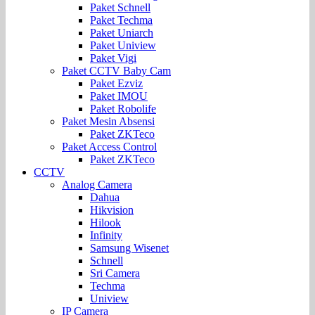
Paket Schnell
Paket Techma
Paket Uniarch
Paket Uniview
Paket Vigi
Paket CCTV Baby Cam
Paket Ezviz
Paket IMOU
Paket Robolife
Paket Mesin Absensi
Paket ZKTeco
Paket Access Control
Paket ZKTeco
CCTV
Analog Camera
Dahua
Hikvision
Hilook
Infinity
Samsung Wisenet
Schnell
Sri Camera
Techma
Uniview
IP Camera