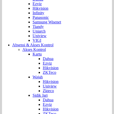
Ezviz
Hikvision
Infinity
Panasonic
Samsung Wisenet
Tiandy
Uniarch
Uniview
VIGI
Absensi & Akses Kontrol
Akses Kontrol
Kartu
Dahua
Ezviz
Hikvision
ZKTeco
Wajah
Hikvision
Uniview
Zkteco
Sidik Jari
Dahua
Ezviz
Hikvision
ZKTeco