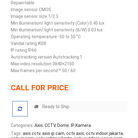
Repaintable
Image sensor CMOS
Image sensor size 1/2.3
Min illumination/ light sensitivity (Color) 0.45 lux
Min illumination/ light sensitivity (B/W) 0.03 lux
Operating temperature -50 to 50 °C
Vandal rating IK08
IP rating IP66
Autotracking version Autotracking 1
Max video resolution 3840×2160
Max frames per second * 50 / 60
CALL FOR PRICE
Ready to Ship
Categories:
Axis
,
CCTV
,
Dome
,
IP Kamera
Tags:
axis cctv
,
axis ip cam
,
cctv axis
,
cctv indoor jakarta
,