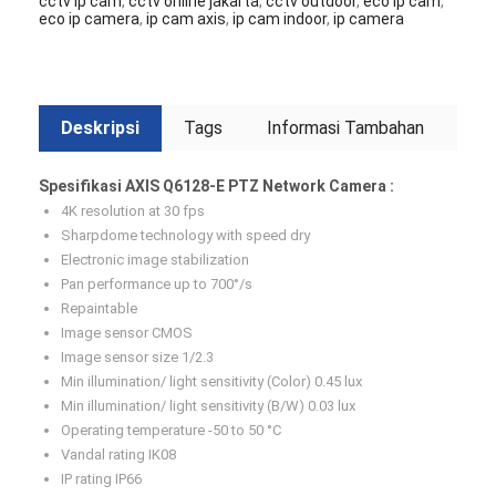
cctv ip cam
,
cctv online jakarta
,
cctv outdoor
,
eco ip cam
,
eco ip camera
,
ip cam axis
,
ip cam indoor
,
ip camera
Deskripsi
Tags
Informasi Tambahan
Spesifikasi AXIS Q6128-E PTZ Network Camera :
4K resolution at 30 fps
Sharpdome technology with speed dry
Electronic image stabilization
Pan performance up to 700°/s
Repaintable
Image sensor CMOS
Image sensor size 1/2.3
Min illumination/ light sensitivity (Color) 0.45 lux
Min illumination/ light sensitivity (B/W) 0.03 lux
Operating temperature -50 to 50 °C
Vandal rating IK08
IP rating IP66