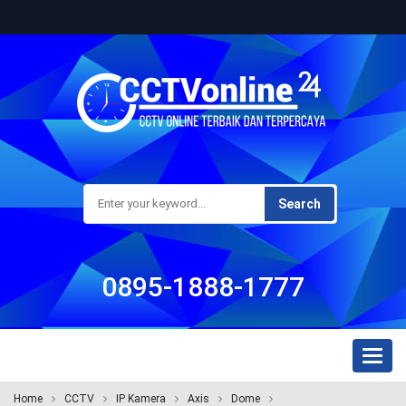
Search
0895-1888-1777
Toggl
naviga
Home
CCTV
IP Kamera
Axis
Dome