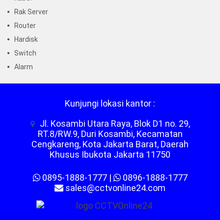
Rak Server
Router
Hardisk
Switch
Alarm
Kunjungi lokasi kantor :
Jl. Kosambi Utara Raya, Blok D1 no. 29,
RT.8/RW.9, Duri Kosambi, Kecamatan
Cengkareng, Kota Jakarta Barat, Daerah
Khusus Ibukota Jakarta 11750
0895-1888-1777
|
0896-1888-1777
sales@cctvonline24.com