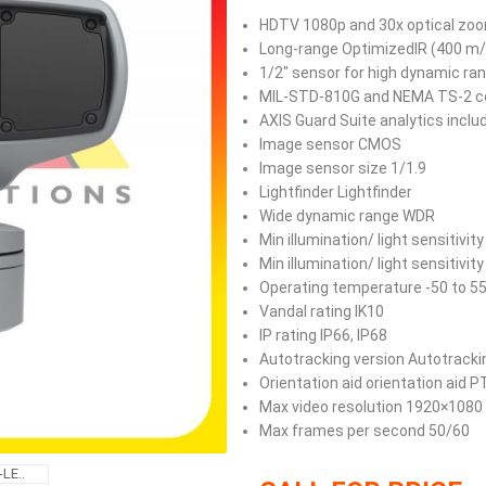
HDTV 1080p and 30x optical zo
Long-range OptimizedIR (400 m/
1/2″ sensor for high dynamic ra
MIL-STD-810G and NEMA TS-2 c
AXIS Guard Suite analytics inclu
Image sensor CMOS
Image sensor size 1/1.9
Lightfinder Lightfinder
Wide dynamic range WDR
Min illumination/ light sensitivity
Min illumination/ light sensitivity
Operating temperature -50 to 55
Vandal rating IK10
IP rating IP66, IP68
Autotracking version Autotracki
Orientation aid orientation aid 
Max video resolution 1920×1080
Max frames per second 50/60