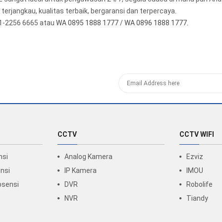
erjangkau, kualitas terbaik, bergaransi dan terpercaya.
1-2256 6665 atau
WA 0895 1888 1777
/
WA 0896 1888 1777
.
CCTV
CCTV WIFI
nsi
Analog Kamera
Ezviz
nsi
IP Kamera
IMOU
bsensi
DVR
Robolife
NVR
Tiandy