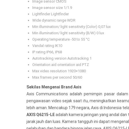
Image sensor CMOS
Image sensor size 1/1.9
Lightfinder Lightfinder
Wide dynamic range WDR
Min illumination/ light sensitivity (Color) 0,07 lux
Min illumination/ light sensitivity (B/W) 0 lux
Operating temperature -50 to 55 °C
Vandal rating IK10
IP rating IP66, IP68
Autotracking version Autotracking 1
Orientation aid orientation aid PTZ
Max video resolution 1920×1080
Max frames per second 50/60
Sekilas Mengenai Brand Axis
Axis Communications adalah pemimpin pasar dalam 
pengawasan video sejak saat itu, meningkatkan keam
lebih aman. Mencakup 179 negara, Axis di Indonesia tel
AXIS Q6215-LE
adalah kamera jaringan yang andal dan 
jarak jauh dan luas. Kamera tangguh ini dapat mengenal
pelabuhan dan bandara hingga jalan raya, AXIS Q6215