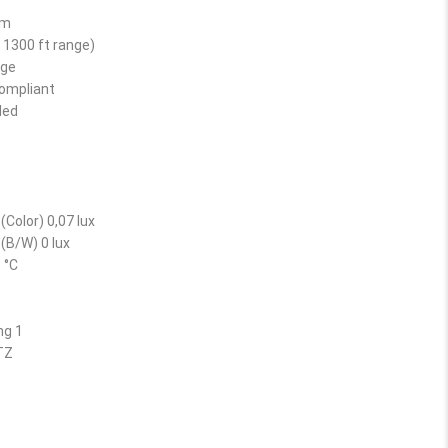
om
 1300 ft range)
nge
ompliant
ded
 (Color) 0,07 lux
 (B/W) 0 lux
 °C
ng 1
PTZ