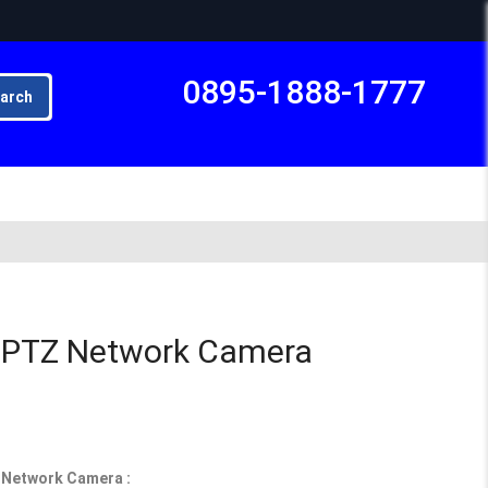
0895-1888-1777
arch
Subto
 PTZ Network Camera
 Network Camera :