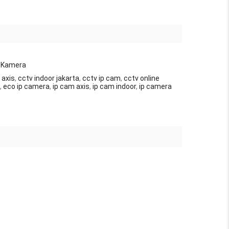
P Kamera
 axis
,
cctv indoor jakarta
,
cctv ip cam
,
cctv online
,
eco ip camera
,
ip cam axis
,
ip cam indoor
,
ip camera