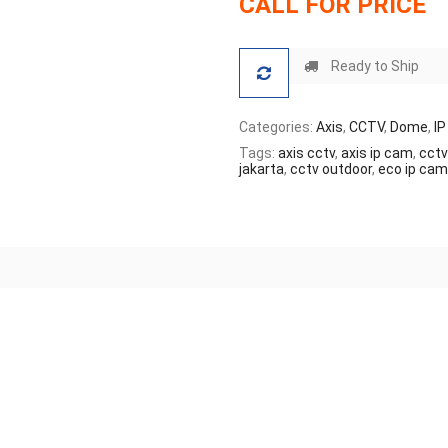
CALL FOR PRICE
Ready to Ship
Categories:
Axis
,
CCTV
,
Dome
,
I
Tags:
axis cctv
,
axis ip cam
,
cctv
jakarta
,
cctv outdoor
,
eco ip cam