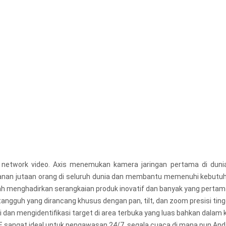
network video. Axis menemukan kamera jaringan pertama di dunia
anan jutaan orang di seluruh dunia dan membantu memenuhi kebutuh
ah menghadirkan serangkaian produk inovatif dan banyak yang pertama 
tangguh yang dirancang khusus dengan pan, tilt, dan zoom presisi tin
i dan mengidentifikasi target di area terbuka yang luas bahkan dalam k
-LE sangat ideal untuk pengawasan 24/7, segala cuaca di mana pun 