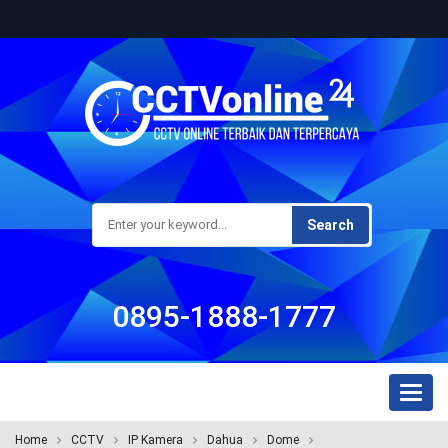
Search
0895-1888-1777
Toggl
naviga
Home
CCTV
IP Kamera
Dahua
Dome