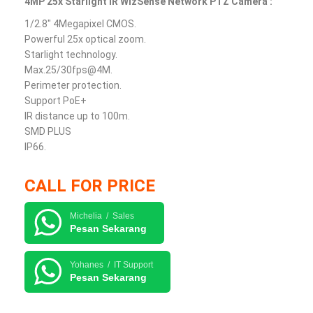
4MP 25x Starlight IR WizSense Network PTZ Camera :
1/2.8″ 4Megapixel CMOS.
Powerful 25x optical zoom.
Starlight technology.
Max.25/30fps@4M.
Perimeter protection.
Support PoE+
IR distance up to 100m.
SMD PLUS
IP66.
CALL FOR PRICE
Michelia / Sales
Pesan Sekarang
Yohanes / IT Support
Pesan Sekarang