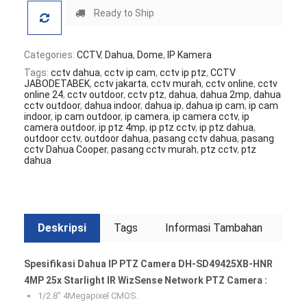
Ready to Ship
Categories:
CCTV
,
Dahua
,
Dome
,
IP Kamera
Tags:
cctv dahua
,
cctv ip cam
,
cctv ip ptz
,
CCTV
JABODETABEK
,
cctv jakarta
,
cctv murah
,
cctv online
,
cctv
online 24
,
cctv outdoor
,
cctv ptz
,
dahua
,
dahua 2mp
,
dahua
cctv outdoor
,
dahua indoor
,
dahua ip
,
dahua ip cam
,
ip cam
indoor
,
ip cam outdoor
,
ip camera
,
ip camera cctv
,
ip
camera outdoor
,
ip ptz 4mp
,
ip ptz cctv
,
ip ptz dahua
,
outdoor cctv
,
outdoor dahua
,
pasang cctv dahua
,
pasang
cctv Dahua Cooper
,
pasang cctv murah
,
ptz cctv
,
ptz
dahua
Deskripsi
Tags
Informasi Tambahan
Spesifikasi Dahua IP PTZ Camera DH-SD49425XB-HNR
4MP 25x Starlight IR WizSense Network PTZ Camera :
1/2.8″ 4Megapixel CMOS.