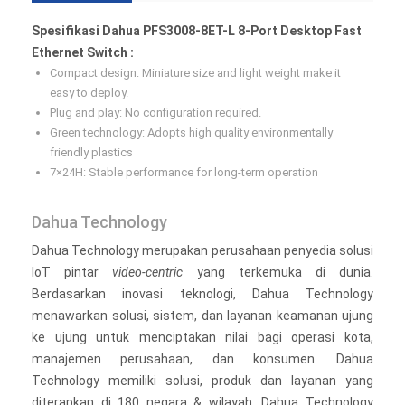
Spesifikasi Dahua PFS3008-8ET-L 8-Port Desktop Fast
Ethernet Switch :
Compact design: Miniature size and light weight make it
easy to deploy.
Plug and play: No configuration required.
Green technology: Adopts high quality environmentally
friendly plastics
7×24H: Stable performance for long-term operation
Dahua Technology
Dahua Technology merupakan perusahaan penyedia solusi
IoT pintar
video-centric
yang terkemuka di dunia.
Berdasarkan inovasi teknologi, Dahua Technology
menawarkan solusi, sistem, dan layanan keamanan ujung
ke ujung untuk menciptakan nilai bagi operasi kota,
manajemen perusahaan, dan konsumen. Dahua
Technology memiliki solusi, produk dan layanan yang
diterapkan di 180 negara & wilayah. Dahua Technology