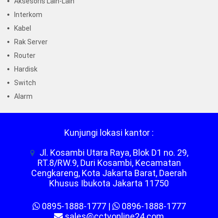
Aksesoris Lain-Lain
Interkom
Kabel
Rak Server
Router
Hardisk
Switch
Alarm
Kunjungi lokasi kantor :
Jl. Kosambi Utara Raya, Blok D1 no. 29,
RT.8/RW.9, Duri Kosambi, Kecamatan
Cengkareng, Kota Jakarta Barat, Daerah
Khusus Ibukota Jakarta 11750
0895-1888-1777
|
0896-1888-1777
sales@cctvonline24.com