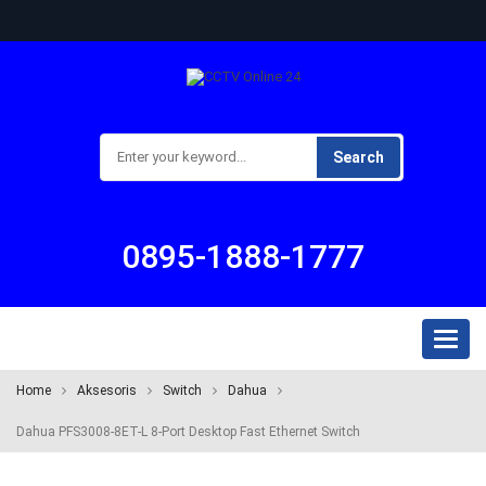
Search
0895-1888-1777
Toggl
naviga
Home
Aksesoris
Switch
Dahua
Dahua PFS3008-8ET-L 8-Port Desktop Fast Ethernet Switch