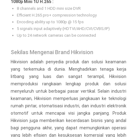
1080p Mini 1U H.265 :
8 channels and 1 HDD mini size DVR
Efficient H.265 pro+ compression technology
Encoding ability up to 1080p @ 15 fps
5 signals input adaptively (HDTVI/AHD/CVI/CVBS/IP)
Up to 24 network cameras can be connected
Sekilas Mengenai Brand Hikvision
Hikvision adalah penyedia produk dan solusi keamanan
yang terkemuka di dunia. Menghadirkan tenaga kerja
litbang yang luas dan sangat terampil, Hikvision
memproduksi rangkaian lengkap produk dan solusi
menyeluruh untuk berbagai pasar vertikal. Selain industri
keamanan, Hikvision memperluas jangkauan ke teknologi
rumah pintar, otomatisasi industri, dan industri elektronik
otomotif untuk mencapai visi jangka panjang. Produk
Hikvision juga memberikan kecerdasan bisnis yang andal
bagi pengguna akhir, yang dapat memungkinkan operasi
yang lebih efisien dan kesuksesan komersial yang lebih