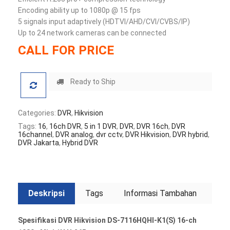
Encoding ability up to 1080p @ 15 fps
5 signals input adaptively (HDTVI/AHD/CVI/CVBS/IP)
Up to 24 network cameras can be connected
CALL FOR PRICE
Ready to Ship
Categories:
DVR
,
Hikvision
Tags:
16
,
16ch DVR
,
5 in 1 DVR
,
DVR
,
DVR 16ch
,
DVR
16channel
,
DVR analog
,
dvr cctv
,
DVR Hikvision
,
DVR hybrid
,
DVR Jakarta
,
Hybrid DVR
Deskripsi
Tags
Informasi Tambahan
Spesifikasi DVR Hikvision DS-7116HQHI-K1(S) 16-ch