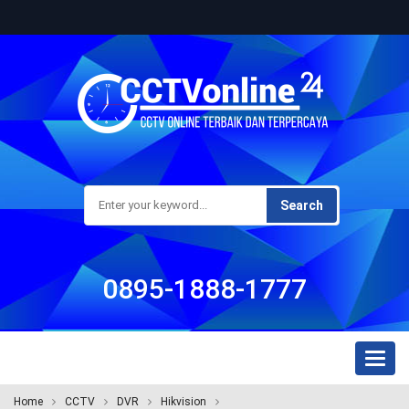
Search
0895-1888-1777
Toggl
naviga
Home
CCTV
DVR
Hikvision