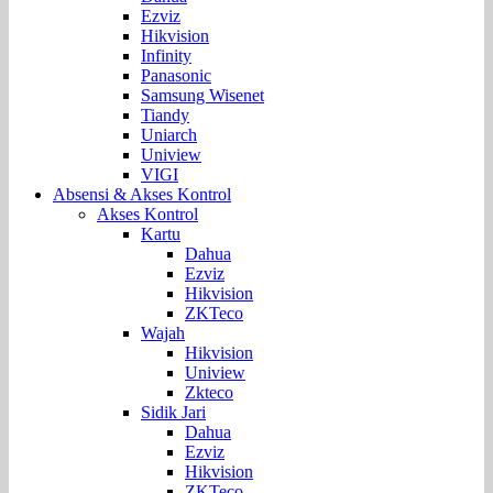
Ezviz
Hikvision
Infinity
Panasonic
Samsung Wisenet
Tiandy
Uniarch
Uniview
VIGI
Absensi & Akses Kontrol
Akses Kontrol
Kartu
Dahua
Ezviz
Hikvision
ZKTeco
Wajah
Hikvision
Uniview
Zkteco
Sidik Jari
Dahua
Ezviz
Hikvision
ZKTeco