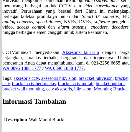
Hikvision mengkhususkan dalam teknologi
video surveillance,
serta
merancang berbagai produk CCTV dan
video surveillance
yang
inovatif. Perusahaan yang berasal dari China ini melengkapi
berbagai koleksi produknya mulai dari
Smart IP cameras,
HD
analog cameras, speed domes,
NVRs, DVRs,
software
pengelola
video,
access control
dan
alarm systems, encoders, decoders,
hingga berbagai elemen canggih untuk sistem keamanan.
CCTVonline24 menyediakan
Aksesoris lain-lain
dengan harga
terjangkau, kualitas terbaik, bergaransi dan terpercaya. Untuk
pemesanan Anda dapat menghubungi kami di 021-2256 6665 atau
WA 0895 1888 1777
/
WA 0896 1888 1777
.
Tags:
aksesoris cctv
,
aksesoris hikvision
,
braacket hikvision
,
bracket
cctv
,
bracket cctv berkulaitas
,
bracket cctv murah
,
bracket outdoor
,
bracket wall mounting
,
cctv aksesoris
,
hikvision
,
Mounting Bracket
Informasi Tambahan
Description
Wall Mount Bracket