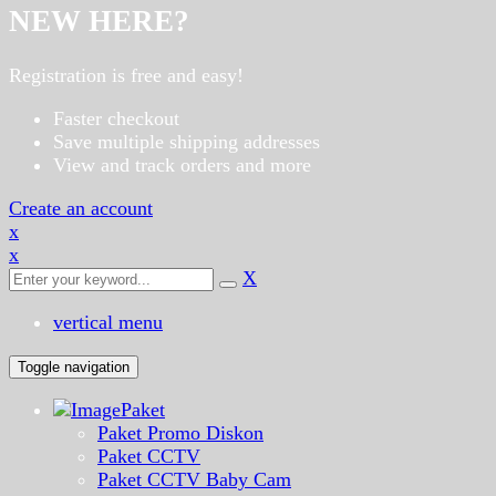
NEW HERE?
Registration is free and easy!
Faster checkout
Save multiple shipping addresses
View and track orders and more
Create an account
x
x
X
vertical menu
Toggle navigation
Paket
Paket Promo Diskon
Paket CCTV
Paket CCTV Baby Cam