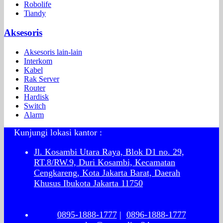
Robolife
Tiandy
Aksesoris
Aksesoris lain-lain
Interkom
Kabel
Rak Server
Router
Hardisk
Switch
Alarm
Kunjungi lokasi kantor :
Jl. Kosambi Utara Raya, Blok D1 no. 29,
RT.8/RW.9, Duri Kosambi, Kecamatan
Cengkareng, Kota Jakarta Barat, Daerah
Khusus Ibukota Jakarta 11750
0895-1888-1777
|
0896-1888-1777