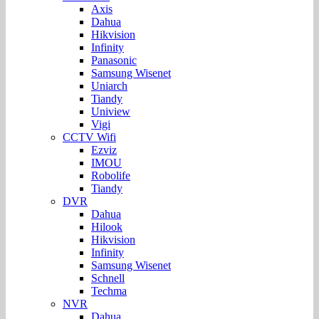
Axis
Dahua
Hikvision
Infinity
Panasonic
Samsung Wisenet
Uniarch
Tiandy
Uniview
Vigi
CCTV Wifi
Ezviz
IMOU
Robolife
Tiandy
DVR
Dahua
Hilook
Hikvision
Infinity
Samsung Wisenet
Schnell
Techma
NVR
Dahua