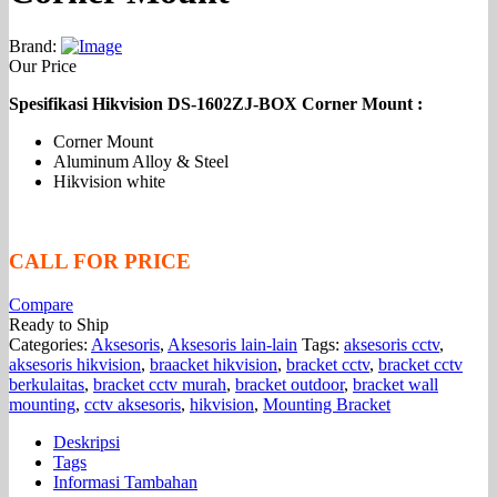
Brand:
Our Price
Spesifikasi Hikvision DS-1602ZJ-BOX Corner Mount :
Corner Mount
Aluminum Alloy & Steel
Hikvision white
CALL FOR PRICE
Compare
Ready to Ship
Categories:
Aksesoris
,
Aksesoris lain-lain
Tags:
aksesoris cctv
,
aksesoris hikvision
,
braacket hikvision
,
bracket cctv
,
bracket cctv
berkulaitas
,
bracket cctv murah
,
bracket outdoor
,
bracket wall
mounting
,
cctv aksesoris
,
hikvision
,
Mounting Bracket
Deskripsi
Tags
Informasi Tambahan