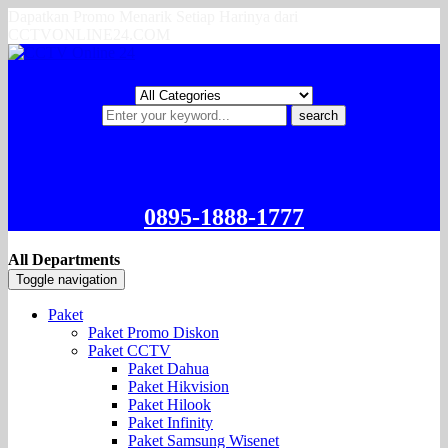
Dapatkan Promo Menarik Setiap Harinya dari
CCTVONLINE24.COM
search
0895-1888-1777
All Departments
Toggle navigation
Paket
Paket Promo Diskon
Paket CCTV
Paket Dahua
Paket Hikvision
Paket Hilook
Paket Infinity
Paket Samsung Wisenet