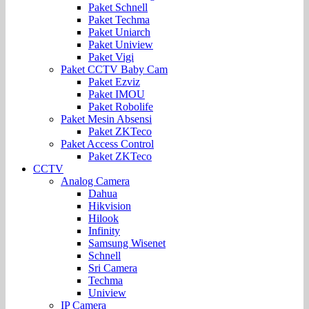
Paket Schnell
Paket Techma
Paket Uniarch
Paket Uniview
Paket Vigi
Paket CCTV Baby Cam
Paket Ezviz
Paket IMOU
Paket Robolife
Paket Mesin Absensi
Paket ZKTeco
Paket Access Control
Paket ZKTeco
CCTV
Analog Camera
Dahua
Hikvision
Hilook
Infinity
Samsung Wisenet
Schnell
Sri Camera
Techma
Uniview
IP Camera