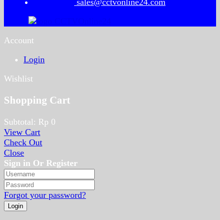
sales@cctvonline24.com
Account
Login
Wishlist
Shopping Cart
Subtotal:
Rp
0
View Cart
Check Out
Close
Sign in Or Register
Forgot your password?