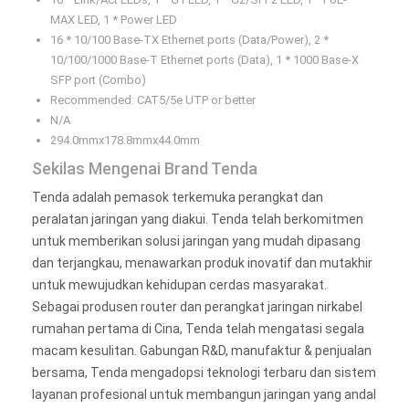
MAX LED, 1 * Power LED
16 * 10/100 Base-TX Ethernet ports (Data/Power), 2 *
10/100/1000 Base-T Ethernet ports (Data), 1 * 1000 Base-X
SFP port (Combo)
Recommended: CAT5/5e UTP or better
N/A
294.0mmx178.8mmx44.0mm
Sekilas Mengenai Brand Tenda
Tenda adalah pemasok terkemuka perangkat dan
peralatan jaringan yang diakui. Tenda telah berkomitmen
untuk memberikan solusi jaringan yang mudah dipasang
dan terjangkau, menawarkan produk inovatif dan mutakhir
untuk mewujudkan kehidupan cerdas masyarakat.
Sebagai produsen router dan perangkat jaringan nirkabel
rumahan pertama di Cina, Tenda telah mengatasi segala
macam kesulitan. Gabungan R&D, manufaktur & penjualan
bersama, Tenda mengadopsi teknologi terbaru dan sistem
layanan profesional untuk membangun jaringan yang andal