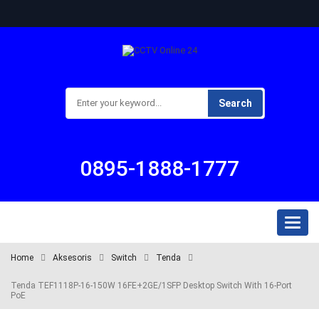
Search
0895-1888-1777
Toggl
naviga
Home
Aksesoris
Switch
Tenda
Tenda TEF1118P-16-150W 16FE+2GE/1SFP Desktop Switch With 16-Port
PoE