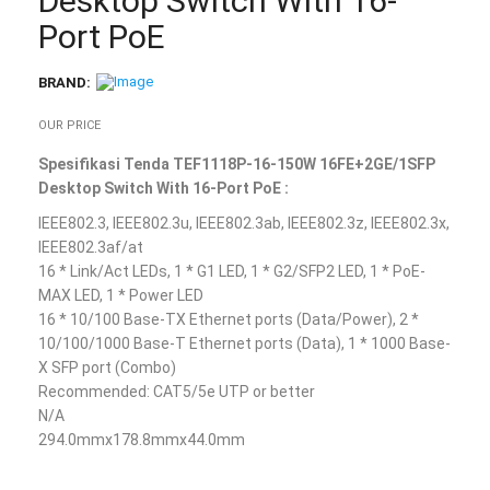
Desktop Switch With 16-
Port PoE
BRAND:
OUR PRICE
Spesifikasi Tenda TEF1118P-16-150W 16FE+2GE/1SFP
Desktop Switch With 16-Port PoE :
IEEE802.3, IEEE802.3u, IEEE802.3ab, IEEE802.3z, IEEE802.3x,
IEEE802.3af/at
16 * Link/Act LEDs, 1 * G1 LED, 1 * G2/SFP2 LED, 1 * PoE-
MAX LED, 1 * Power LED
16 * 10/100 Base-TX Ethernet ports (Data/Power), 2 *
10/100/1000 Base-T Ethernet ports (Data), 1 * 1000 Base-
X SFP port (Combo)
Recommended: CAT5/5e UTP or better
N/A
294.0mmx178.8mmx44.0mm