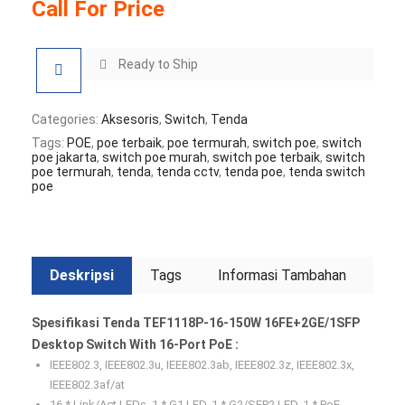
Call For Price
Ready to Ship
Categories:
Aksesoris
,
Switch
,
Tenda
Tags:
POE
,
poe terbaik
,
poe termurah
,
switch poe
,
switch
poe jakarta
,
switch poe murah
,
switch poe terbaik
,
switch
poe termurah
,
tenda
,
tenda cctv
,
tenda poe
,
tenda switch
poe
Deskripsi
Tags
Informasi Tambahan
Spesifikasi Tenda TEF1118P-16-150W 16FE+2GE/1SFP
Desktop Switch With 16-Port PoE :
IEEE802.3, IEEE802.3u, IEEE802.3ab, IEEE802.3z, IEEE802.3x,
IEEE802.3af/at
16 * Link/Act LEDs, 1 * G1 LED, 1 * G2/SFP2 LED, 1 * PoE-