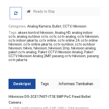
Ready to Ship
Categories:
Analog Kamera
,
Bullet
,
CCTV
,
Hikvision
Tags:
akses kontrol hikvision
,
Analog HD
,
analog indoor
cctv
,
analog outdoor cctv
,
cctv
,
cctv analog
,
cctv hikvision
,
cctv indoor jakarta
,
cctv online
,
cctv online 24
,
cctv online
hikvision
,
cctv online jakarta
,
cctv outdoor
,
cctv outdoor
hikvision
,
hikvis
,
hikvision
,
hikvision 2mp
,
hikvision analog
,
paket cctv analog
,
Paket CCTV Hikvision Analog
,
Paket
CCTV Hikvision Analog 2MP
,
pasang cctv hikvision
,
pasang
cctv jakarta
Deskripsi
Tags
Informasi Tambahan
Hikvision DS-2CE17H0T-IT3E 5MP PoC Fixed Bullet
Camera :
High quality imaging with 5 MP, 2560 × 1944 resolution