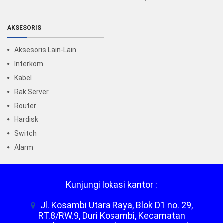
AKSESORIS
Aksesoris Lain-Lain
Interkom
Kabel
Rak Server
Router
Hardisk
Switch
Alarm
Kunjungi lokasi kantor :
Jl. Kosambi Utara Raya, Blok D1 no. 29,
RT.8/RW.9, Duri Kosambi, Kecamatan