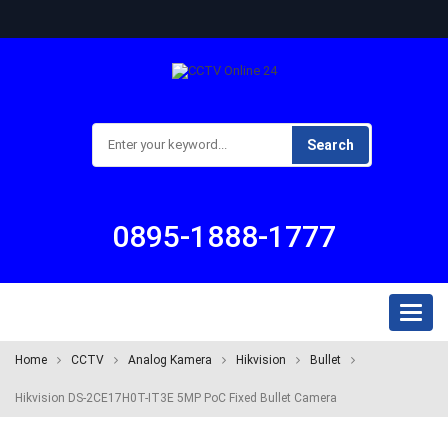
Search
0895-1888-1777
Toggl
naviga
Home
CCTV
Analog Kamera
Hikvision
Bullet
Hikvision DS-2CE17H0T-IT3E 5MP PoC Fixed Bullet Camera